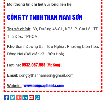
Mọi thông tin chi tiết vui lòng liên hệ
:
CÔNG TY TNHH THAN NAM SƠN
Trụ sở chính
: 39, Đường 46-CL, KP3, P. Cát Lái, TP.
Thủ Đức, TPHCM
Kho than
: Đường Bùi Hữu Nghĩa , Phường Biên Hòa,
Đồng Nai (Đối diện cầu Bửu Hoà)
0932.087.568
(Mr. Sơn)
Hotline
:
congtythannamson@gmail.com
Email
:
www.cungcapthanda.com
Website
: