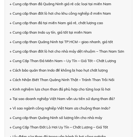
+ Cung cấp than đá Quảng Ninh giá rẻ các loại tại miền Nam
+ Cung cấp than đốt lò hơi cho khu công nghiệp ở miền Nam
+ Cung cấp than đá tại miền Nam giá rẻ, chất lượng cao
+ Cung cấp than Indo uy tín, giá tốt tại miền Nam
+ Cung cấp than Quảng Ninh tại TP.HCM – giao nhanh, giá tốt
+ Cung cấp than đốt lò hơi cho nhà máy dệt nhuộm – Than Nam Sơn
+ Cung Cấp Than Đá Miền Nam – Uy Tín – Giá Tốt – Chất Lượng
+ Cách bảo quản than Indo để không bị hao hụt chất lượng
+ Cách Nhận Biết Than Quảng Ninh Thật – Tránh Than Trôi Nổi
+ Kinh nghiệm lựa chọn than đá phù hợp cho từng loại lò hơi
+ Tại sao doanh nghiệp Việt Nam vẫn ưu tiên sử dụng than đá?
+ Vì sao ngành công nghiệp Việt Nam ưa chuộng than Indo?
+ Cung cấp than Quảng Ninh số lượng lớn cho nhà máy
+ Cung Cấp Than Đốt Lò Hơi Uy Tín – Chất Lượng – Giá Tốt
+ Ưu điểm của than đá trong vận hành lò hơi công nghiệp