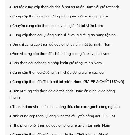
+ Đối tác cung cấp than đá đốt lò hơi tại miền Nam với giá tốt nhất
+ Cung cấp than đá chất lượng với nguồn gốc rõ ràng, giá rẻ
+ Chuyên cung cấp than Indo uy tín, giá tốt tại Miền Nam
+ Cung cấp than đá Quảng Ninh sỉ lẻ với giá rẻ, giao hàng tận nơi
+ Địa chỉ cung cấp than đá đốt lò hơi uy tín nhất tại miền Nam
+ Đơn vị cung cấp than đá chất lượng cao, giá rẻ kv phía Nam
+ Bán than đá Indonesia nhập khẩu giá rẻ tại miền Nam
+ Cung cấp than đá Quảng Ninh chất lượng giá rẻ các loại
+ Cung cấp than đá đốt lò hơi tại miền Nam [GIÁ RẺ & CHẤT LƯỢNG]
+ Đơn vị cung cấp than đá giá tốt, chất lượng ổn định, giao hàng
nhanh
+ Than Indonesia - Lựa chọn hàng đầu cho các ngành công nghiệp
+ Nhà cung cấp than Quảng Ninh tốt và uy tín hàng đầu TPHCM
+ Nhà phân phối than đá đốt lò hơi giá rẻ uy tín tại miền Nam
+ Cung cấp than đá Miền Nam – Uy tín – Chất lượng – Giá rẻ