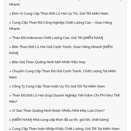
Nhanh
+ Đơn Vị Cung Cấp Than Đốt Lò Hơi Uy Tín, Giá Tốt Miền Nam
+ Cung Cấp Than Đá Công Nghiệp Chất Lượng Cao – Giao Hàng
Nhanh
+ Than Đá Indonesia Chất Lượng Cao, Giá Tốt [MIỀN NAM]
+ Bán Than Đốt Lò Hơi Giá Cạnh Tranh, Giao Hàng Nhanh [MIỀN
NAM]
+ Báo Giá Than Quảng Ninh Mới Nhất Hiện Nay
+ Chuyên Cung Cấp Than Đá Giá Cạnh Tranh, Chất Lượng Tại Miền
Nam
+ Công Ty Cung Cấp Than Indo Uy Tín Giá Tốt Tại Miền Nam
+ Than Đá Đốt Lò Hơi Giúp Doanh Nghiệp Tiết Kiệm Chi Phí Như Thế
Nào?
+ Vì Sao Than Quảng Ninh Được Nhiều Nhà Máy Lựa Chọn?
+ [MIỀN NAM] Nhà cung cấp than đá uy tín, giá tốt, chất lượng
+ Cung Cấp Than Indo Nhập Khẩu Chất Lượng, Giá Tốt Tại Miền Nam