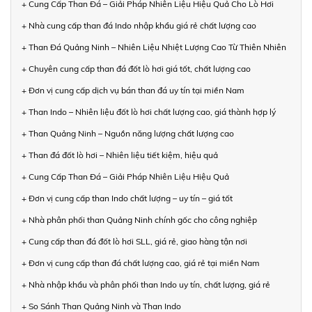
+ Cung Cấp Than Đá – Giải Pháp Nhiên Liệu Hiệu Quả Cho Lò Hơi
+ Nhà cung cấp than đá Indo nhập khẩu giá rẻ chất lượng cao
+ Than Đá Quảng Ninh – Nhiên Liệu Nhiệt Lượng Cao Từ Thiên Nhiên
+ Chuyên cung cấp than đá đốt lò hơi giá tốt, chất lượng cao
+ Đơn vị cung cấp dịch vụ bán than đá uy tín tại miền Nam
+ Than Indo – Nhiên liệu đốt lò hơi chất lượng cao, giá thành hợp lý
+ Than Quảng Ninh – Nguồn năng lượng chất lượng cao
+ Than đá đốt lò hơi – Nhiên liệu tiết kiệm, hiệu quả
+ Cung Cấp Than Đá – Giải Pháp Nhiên Liệu Hiệu Quả
+ Đơn vị cung cấp than Indo chất lượng – uy tín – giá tốt
+ Nhà phân phối than Quảng Ninh chính gốc cho công nghiệp
+ Cung cấp than đá đốt lò hơi SLL, giá rẻ, giao hàng tận nơi
+ Đơn vị cung cấp than đá chất lượng cao, giá rẻ tại miền Nam
+ Nhà nhập khẩu và phân phối than Indo uy tín, chất lượng, giá rẻ
+ So Sánh Than Quảng Ninh và Than Indo