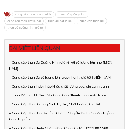
cung cấp than quảng ninh
than đá quảng ninh
cung cấp than đốt lò hơi
than đá đốt lò hơi
cung cấp than đá
than đá quảng ninh giá rẻ
BÀI VIẾT LIÊN QUAN
+ Cung cấp than đá Quảng Ninh giá rẻ với số lượng lớn nhỏ [MIỀN
NAM]
+ Cung cấp than đá số lượng lớn, giao nhanh, giá tốt [MIỀN NAM]
+ Cung cấp than Indo nhập khẩu chất lượng cao, giá cạnh tranh
+ Than Đốt Lò Hơi Giá Tốt - Cung Cấp Nhanh Toàn Miền Nam
+ Cung Cấp Than Quảng Ninh Uy Tín, Chất Lượng, Giá Tốt
+ Cung Cấp Than Đá Uy Tín – Chất Lượng Ổn Định Cho Mọi Ngành
Công Nghiệp
+ Cung Cấp Than Indo Chất Lượng Cao, Giá Tốt | 0932 087 568