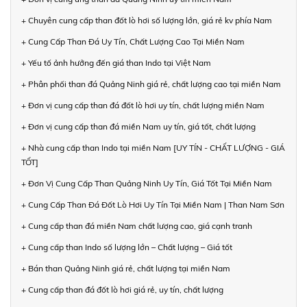
+ Chuyên cung cấp than đốt lò hơi số lượng lớn, giá rẻ kv phía Nam
+ Cung Cấp Than Đá Uy Tín, Chất Lượng Cao Tại Miền Nam
+ Yếu tố ảnh hưởng đến giá than Indo tại Việt Nam
+ Phân phối than đá Quảng Ninh giá rẻ, chất lượng cao tại miền Nam
+ Đơn vị cung cấp than đá đốt lò hơi uy tín, chất lượng miền Nam
+ Đơn vị cung cấp than đá miền Nam uy tín, giá tốt, chất lượng
+ Nhà cung cấp than Indo tại miền Nam [UY TÍN - CHẤT LƯỢNG - GIÁ
TỐT]
+ Đơn Vị Cung Cấp Than Quảng Ninh Uy Tín, Giá Tốt Tại Miền Nam
+ Cung Cấp Than Đá Đốt Lò Hơi Uy Tín Tại Miền Nam | Than Nam Sơn
+ Cung cấp than đá miền Nam chất lượng cao, giá cạnh tranh
+ Cung cấp than Indo số lượng lớn – Chất lượng – Giá tốt
+ Bán than Quảng Ninh giá rẻ, chất lượng tại miền Nam
+ Cung cấp than đá đốt lò hơi giá rẻ, uy tín, chất lượng