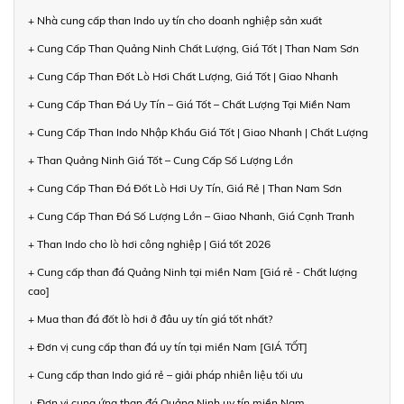
+ Nhà cung cấp than Indo uy tín cho doanh nghiệp sản xuất
+ Cung Cấp Than Quảng Ninh Chất Lượng, Giá Tốt | Than Nam Sơn
+ Cung Cấp Than Đốt Lò Hơi Chất Lượng, Giá Tốt | Giao Nhanh
+ Cung Cấp Than Đá Uy Tín – Giá Tốt – Chất Lượng Tại Miền Nam
+ Cung Cấp Than Indo Nhập Khẩu Giá Tốt | Giao Nhanh | Chất Lượng
+ Than Quảng Ninh Giá Tốt – Cung Cấp Số Lượng Lớn
+ Cung Cấp Than Đá Đốt Lò Hơi Uy Tín, Giá Rẻ | Than Nam Sơn
+ Cung Cấp Than Đá Số Lượng Lớn – Giao Nhanh, Giá Cạnh Tranh
+ Than Indo cho lò hơi công nghiệp | Giá tốt 2026
+ Cung cấp than đá Quảng Ninh tại miền Nam [Giá rẻ - Chất lượng
cao]
+ Mua than đá đốt lò hơi ở đâu uy tín giá tốt nhất?
+ Đơn vị cung cấp than đá uy tín tại miền Nam [GIÁ TỐT]
+ Cung cấp than Indo giá rẻ – giải pháp nhiên liệu tối ưu
+ Đơn vị cung ứng than đá Quảng Ninh uy tín miền Nam