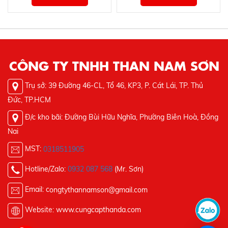
CÔNG TY TNHH THAN NAM SƠN
Trụ sở: 39 Đường 46-CL, Tổ 46, KP3, P. Cát Lái, TP. Thủ
Đức, TP.HCM
Đ/c kho bãi: Đường Bùi Hữu Nghĩa, Phường Biên Hoà, Đồng
Nai
MST:
0318511905
Hotline/Zalo:
0932 087 568
(Mr. Sơn)
Email: c
ongtythannamson@gmail.com
Website: www.cungcapthanda.com