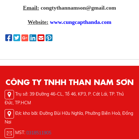
Email:
congtythannamson@gmail.com
Website:
www.cungcapthanda.com
CÔNG TY TNHH THAN NAM SƠN
Trụ sở: 39 Đường 46-CL, Tổ 46, KP3, P. Cát Lái, TP. Thủ
Đức, TP.HCM
Đ/c kho bãi: Đường Bùi Hữu Nghĩa, Phường Biên Hoà, Đồng
Nai
MST:
0318511905