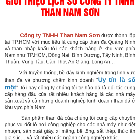
GIỚI THIỆU LỊCH SỬ CÔNG TY TNHH
THAN NAM SƠN
Công ty TNHH Than Nam Sơn
được thành lập
tại TP.HCM với mục tiêu là cung cấp than đá Quảng Ninh
và than nhập khẩu tới các khách hàng ở khu vực phía
Nam như TP.HCM, Đồng Nai, Bình Dương, Tây Ninh, Bình
Thuận, Vũng Tàu, Cần Thơ, An Giang, Long An…
Với truyền thống, bề dày kinh nghiệm trong lĩnh vực
Uy tín là số
than đá và phương châm kinh doanh "
một
", tới nay công ty chúng tôi tự hào đã là đối tác cung
cấp hàng đầu của rất nhiều khách hàng là các nhà máy
sản xuất và cả những doanh nghiệp kinh doanh than đá ở
khu vực phía Nam.
Sản phẩm than đá của chúng tôi cung cấp chuyên
phục vụ đốt lò hơi công nghiệp cho các nhà máy như dệt
nhuộm, sản xuất giấy, xi măng, bê tông, sắt thép, thức ăn
gia súc… và rất nhiều các ngành công nghiệp khác.