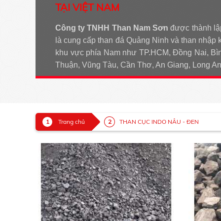
TẠI VIỆT NAM
Công ty TNHH Than Nam Sơn
được thành lậ
là cung cấp than đá Quảng Ninh và than nhập 
khu vực phía Nam như TP.HCM, Đồng Nai, Bìn
Thuận, Vũng Tàu, Cần Thơ, An Giang, Long 
Trang chủ
THAN CỤC INDO NÂU - ĐEN