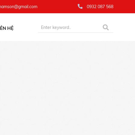
namson@gmail.com
0932 087 568
IÊN HỆ