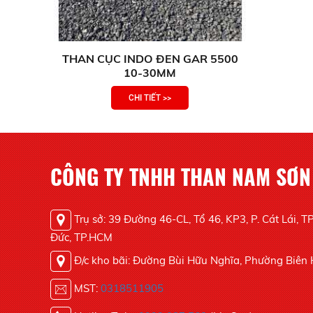
THAN CỤC INDO ĐEN GAR 5500
10-30MM
CHI TIẾT >>
CÔNG TY TNHH THAN NAM SƠN
Trụ sở: 39 Đường 46-CL, Tổ 46, KP3, P. Cát Lái, T
Đức, TP.HCM
Đ/c kho bãi: Đường Bùi Hữu Nghĩa, Phường Biên
MST:
0318511905