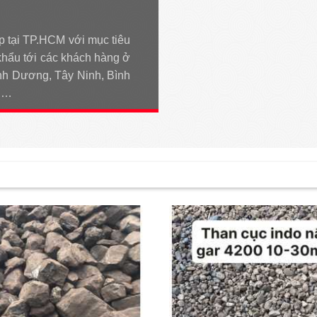
p tại TP.HCM với mục tiêu
khẩu tới các khách hàng ở
h Dương, Tây Ninh, Bình
An…