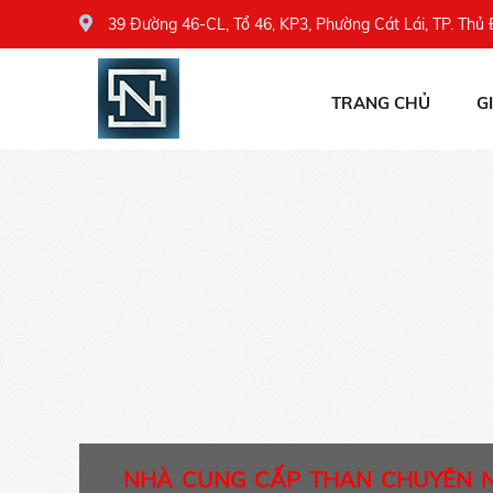
39 Đường 46-CL, Tổ 46, KP3, Phường Cát Lái, TP. Thủ
TRANG CHỦ
G
NHÀ CUNG CẤP THAN CHUYÊN 