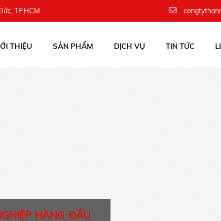
 Đức, TP.HCM
congtythan
IỚI THIỆU
SẢN PHẨM
DỊCH VỤ
TIN TỨC
L
NGHIỆP HÀNG ĐẦU