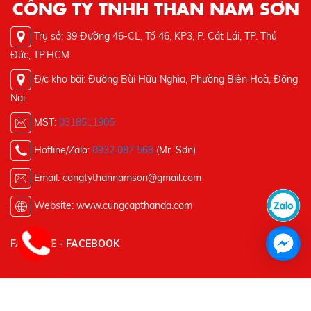
CÔNG TY TNHH THAN NAM SƠN
Trụ sở: 39 Đường 46-CL, Tổ 46, KP3, P. Cát Lái, TP. Thủ
Đức, TP.HCM
Đ/c kho bãi: Đường Bùi Hữu Nghĩa, Phường Biên Hoà, Đồng
Nai
MST:
0318511905
Hotline/Zalo:
0932 087 568
(Mr. Sơn)
Email: c
ongtythannamson@gmail.com
Website: www.cungcapthanda.com
FANPAGE - FACEBOOK
Copyright © 2020 BTC CORP. All rights reserved.