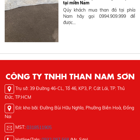
tại miền Nam
Qúy khách mua than đá tại phía
Nam hãy gọi 0994.909.999 để
được...
CÔNG TY TNHH THAN NAM SƠN
Trụ sở: 39 Đường 46-CL, Tổ 46, KP3, P. Cát Lái, TP. Thủ
Đức, TP.HCM
Đ/c kho bãi: Đường Bùi Hữu Nghĩa, Phường Biên Hoà, Đồng
Nai
MST:
0318511905
Hotline/Zalo:
0932 087 568
(Mr. Sơn)