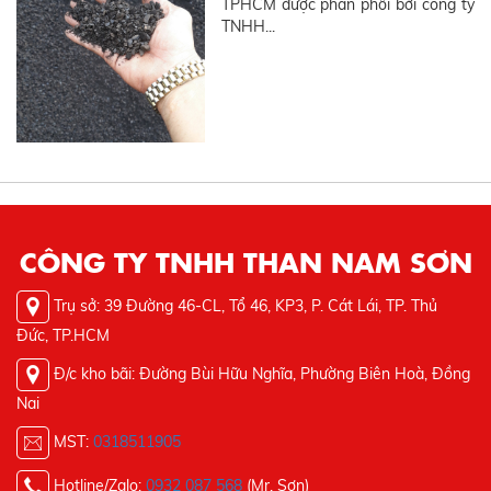
TPHCM được phân phối bởi công ty
TNHH...
CÔNG TY TNHH THAN NAM SƠN
Trụ sở: 39 Đường 46-CL, Tổ 46, KP3, P. Cát Lái, TP. Thủ
Đức, TP.HCM
Đ/c kho bãi: Đường Bùi Hữu Nghĩa, Phường Biên Hoà, Đồng
Nai
MST:
0318511905
Hotline/Zalo:
0932 087 568
(Mr. Sơn)