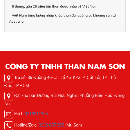
+ 5 tháng, gần 25 triệu tấn than được nhập về Việt Nam
+ Việt Nam tăng lượng nhập khẩu than đá, quặng và khoáng sản từ
Australia
CÔNG TY TNHH THAN NAM SƠN
Trụ sở: 39 Đường 46-CL, Tổ 46, KP3, P. Cát Lái, TP. Thủ
Đức, TP.HCM
Đ/c kho bãi: Đường Bùi Hữu Nghĩa, Phường Biên Hoà, Đồng
Nai
MST:
0318511905
Hotline/Zalo:
0932 087 568
(Mr. Sơn)