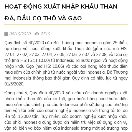
HOẠT ĐỘNG XUẤT NHẬP KHẨU THAN
ĐÁ, DẦU CỌ THÔ VÀ GẠO
06/10/2020
2510
Quy định số 40/2020 của Bộ Thương mại Indonesia gồm 25 điều,
áp dụng với hoạt động xuất khẩu Than đá (gồm các mã HS:
27.01, 27.02, 27.03 ,27.04, 27.05, 27.06, 27.07 và 27.08) và Dầu cọ
thô (mã HS:15.11.10.00) từ Indonesia ra nước ngoài và hoạt động
nhập khẩu Gạo (mã HS: 10.06) và các loại hàng hóa thuộc diện
mua sắm của chính phủ từ nước ngoài vào Indonesia. Bộ Thương
mại Indonesia thông báo thời gian Quy định có hiệu lực từ ngày
01/5/2020.
Đáng chú ý, Quy định 40/2020 yêu cầu các doanh nghiệp xuất
nhập khẩu than đá, dầu cọ thô, gạo hoặc hàng hóa thuộc diện
mua sắm của chính phủ của Indonesia phải sử dụng các phương
tiện vận tải biển của doanh nghiệp Indonesia với trọng tải tối đa
lên tới 15.000 tấn. Tuy nhiên, các doanh nghiệp xuất nhập khẩu
của phía Indonesia cũng được xin miễn trừ việc sử dụng dịch vụ
vận tải biển và bảo hiểm của Indonesia trong một số trường hợp