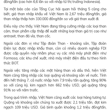
đồng/tấn (cao hơn 6,6 lần so với nhập từ thị trường Indonesia).
Tại một báo cáo của Tổng Cục hải quan hồi tháng 5 cũng cho
biết, giá than nhập khẩu về Việt Nam là 2,67 triệu đồng/tấn, giá
than nhập thấp hơn 330.000 đồng/tấn so với giá than xuất đi.
Điều này cho thấy, Việt Nam đang tăng cường nhập các loại than
cám, than phẩm cấp thấp để xuất những loại than giá trị cao như
antraxit, than đá vỉa, than cốc.
Ngoài các đơn vị như Tập đoàn Than - khoáng sản, Tập đoàn
Điện lực được nhập khẩu than, còn có nhiều doanh nghiệp FDI
được cấp quyền này nhằm phục vụ các nhà máy phát điện như
Formosa, các khu chế xuất, nhà máy nhiệt điện đầu tư theo hình
thức BOT.
Ngoài việc tăng nhập các mặt hàng than và dầu thô, hiện Việt
Nam cũng tăng nhập các loại quặng và khoáng sản về nước. Tính
đến hết tháng 7, cả nước nhập hơn 7,9 triệu tấn quặng, tăng 90%
so với cùng kỳ, kim ngạch hơn 662 triệu USD, giá quặng tăng
91% so với năm trước.
Trong quá trình nhập, Việt Nam cũng xuất các loại hàng tương tự.
Quặng và khoáng sản chúng ta xuất được 2,1 triệu tấn, đạt kim
ngạch 109 triệu USD. Giá bình quân khoảng 1,2 triệu đồng/tấn,