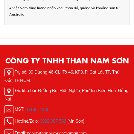
+ Việt Nam tăng lượng nhập khẩu than đá, quặng và khoáng sản từ
Australia
CÔNG TY TNHH THAN NAM SƠN
Trụ sở: 39 Đường 46-CL, Tổ 46, KP3, P. Cát Lái, TP. Thủ
Đức, TP.HCM
Đ/c kho bãi: Đường Bùi Hữu Nghĩa, Phường Biên Hoà, Đồng
Nai
MST:
0318511905
Hotline/Zalo:
0932 087 568
(Mr. Sơn)
Email: c
ongtythannamson@gmail.com