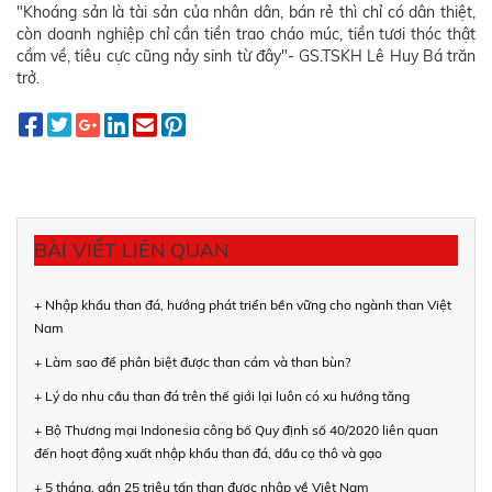
"Khoáng sản là tài sản của nhân dân, bán rẻ thì chỉ có dân thiệt,
còn doanh nghiệp chỉ cần tiền trao cháo múc, tiền tươi thóc thật
cầm về, tiêu cực cũng nảy sinh từ đây"- GS.TSKH Lê Huy Bá trăn
trở.
BÀI VIẾT LIÊN QUAN
+ Nhập khẩu than đá, hướng phát triển bền vững cho ngành than Việt
Nam
+ Làm sao để phân biệt được than cám và than bùn?
+ Lý do nhu cầu than đá trên thế giới lại luôn có xu hướng tăng
+ Bộ Thương mại Indonesia công bố Quy định số 40/2020 liên quan
đến hoạt động xuất nhập khẩu than đá, dầu cọ thô và gạo
+ 5 tháng, gần 25 triệu tấn than được nhập về Việt Nam