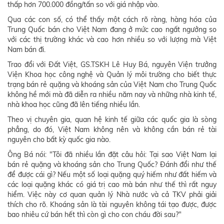
thấp hơn 700.000 đồng/tấn so với giá nhập vào.
Qua các con số, có thể thấy một cách rõ ràng, hàng hóa của
Trung Quốc bán cho Việt Nam đang ở mức cao ngất ngưởng so
với các thị trường khác và cao hơn nhiều so với lượng mà Việt
Nam bán đi.
Trao đổi với Đất Việt, GS.TSKH Lê Huy Bá, nguyên Viện trưởng
Viện Khoa học công nghệ và Quản lý môi trường cho biết thực
trạng bán rẻ quặng và khoáng sản của Việt Nam cho Trung Quốc
không hề mới mà đã diễn ra nhiều năm nay và những nhà kinh tế,
nhà khoa học cũng đã lên tiếng nhiều lần.
Theo vị chuyên gia, quan hệ kinh tế giữa các quốc gia là sòng
phẳng, do đó, Việt Nam không nên và không cần bán rẻ tài
nguyên cho bất kỳ quốc gia nào.
Ông Bá nói: "Tôi đã nhiều lần đặt câu hỏi: Tại sao Việt Nam lại
bán rẻ quặng và khoáng sản cho Trung Quốc? Đánh đổi như thế
để được cái gì? Nếu một số loại quặng quý hiếm như đất hiếm và
các loại quặng khác có giá trị cao mà bán như thế thì rất nguy
hiểm. Việc này cơ quan quản lý Nhà nước và cả TKV phải giải
thích cho rõ. Khoáng sản là tài nguyên không tái tạo được, được
bao nhiêu cứ bán hết thì còn gì cho con cháu đời sau?"