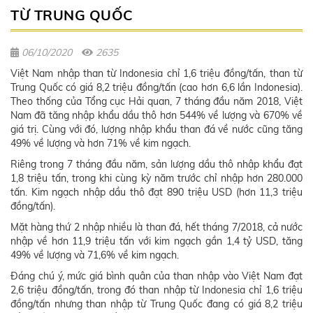
TỪ TRUNG QUỐC
06/10/2020
2635
Việt Nam nhập than từ Indonesia chỉ 1,6 triệu đồng/tấn, than từ
Trung Quốc có giá 8,2 triệu đồng/tấn (cao hơn 6,6 lần Indonesia).
Theo thống của Tổng cục Hải quan, 7 tháng đầu năm 2018, Việt
Nam đã tăng nhập khẩu dầu thô hơn 544% về lượng và 670% về
giá trị. Cùng với đó, lượng nhập khẩu than đá về nước cũng tăng
49% về lượng và hơn 71% về kim ngạch.
Riêng trong 7 tháng đầu năm, sản lượng dầu thô nhập khẩu đạt
1,8 triệu tấn, trong khi cùng kỳ năm trước chỉ nhập hơn 280.000
tấn. Kim ngạch nhập dầu thô đạt 890 triệu USD (hơn 11,3 triệu
đồng/tấn).
Mặt hàng thứ 2 nhập nhiều là than đá, hết tháng 7/2018, cả nước
nhập về hơn 11,9 triệu tấn với kim ngạch gần 1,4 tỷ USD, tăng
49% về lượng và 71,6% về kim ngạch.
Đáng chú ý, mức giá bình quân của than nhập vào Việt Nam đạt
2,6 triệu đồng/tấn, trong đó than nhập từ Indonesia chỉ 1,6 triệu
đồng/tấn nhưng than nhập từ Trung Quốc đang có giá 8,2 triệu