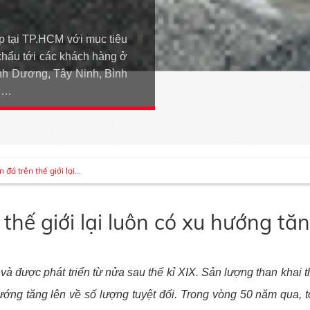
p tại TP.HCM với mục tiêu
khẩu tới các khách hàng ở
h Dương, Tây Ninh, Bình
An…
đá trên thế giới lại...
thế giới lại luôn có xu hướng tă
à được phát triển từ nửa sau thế kỉ XIX. Sản lượng than khai t
ướng tăng lên về số lượng tuyệt đối. Trong vòng 50 năm qua, t