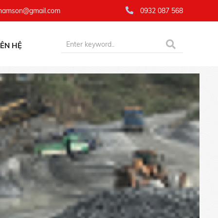
namson@gmail.com
0932 087 568
IÊN HỆ