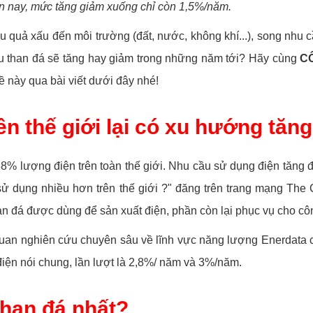
ến nay, mức tăng giảm xuống chỉ còn 1,5%/năm.
u quả xấu đến môi trường (đất, nước, không khí...), song nhu c
u than đá sẽ tăng hay giảm trong những năm tới? Hãy cùng
C
 này qua bài viết dưới đây nhé!
ên thế giới lại có xu hướng tăn
38% lượng điện trên toàn thế giới. Nhu cầu sử dụng điện tăng đ
sử dụng nhiều hơn trên thế giới ?" đăng trên trang mạng The 
an đá được dùng để sản xuất điện, phần còn lại phục vụ cho cô
an nghiên cứu chuyên sâu về lĩnh vực năng lượng Enerdata ch
 điện nói chung, lần lượt là 2,8%/ năm và 3%/năm.
han đá nhất?