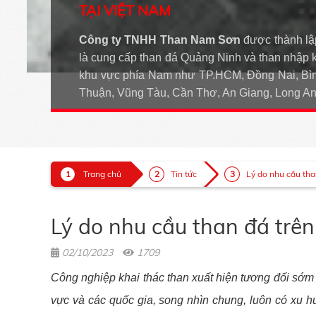
TẠI VIỆT NAM
Công ty TNHH Than Nam Sơn
được thành lậ
là cung cấp than đá Quảng Ninh và than nhập 
khu vực phía Nam như TP.HCM, Đồng Nai, Bìn
Thuận, Vũng Tàu, Cần Thơ, An Giang, Long 
Trang chủ
Tin tức
Lý do nhu cầu than 
Lý do nhu cầu than đá trên 
02/10/2023
1709
Công nghiệp khai thác than xuất hiện tương đối sớm v
vực và các quốc gia, song nhìn chung, luôn có xu h