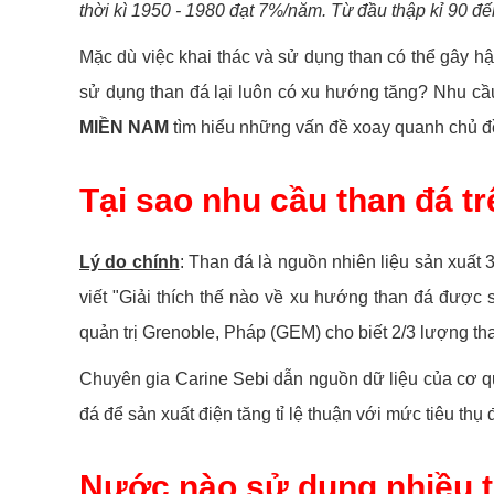
thời kì 1950 - 1980 đạt 7%/năm. Từ đầu thập kỉ 90 đ
Mặc dù việc khai thác và sử dụng than có thể gây hậ
sử dụng than đá lại luôn có xu hướng tăng? Nhu cầ
MIỀN NAM
tìm hiểu những vấn đề xoay quanh chủ đề
Tại sao nhu cầu than đá tr
Lý do chính
: Than đá là nguồn nhiên liệu sản xuất 
viết "Giải thích thế nào về xu hướng than đá được 
quản trị Grenoble, Pháp (GEM) cho biết 2/3 lượng th
Chuyên gia Carine Sebi dẫn nguồn dữ liệu của cơ qu
đá để sản xuất điện tăng tỉ lệ thuận với mức tiêu thụ
Nước nào sử dụng nhiều t