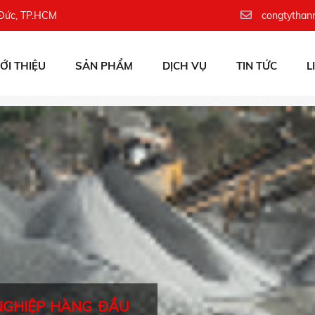
 Đức, TP.HCM
congtythan
IỚI THIỆU
SẢN PHẨM
DỊCH VỤ
TIN TỨC
L
NGHIỆP HÀNG ĐẦU