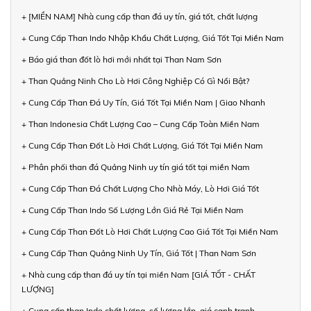
+ [MIỀN NAM] Nhà cung cấp than đá uy tín, giá tốt, chất lượng
+ Cung Cấp Than Indo Nhập Khẩu Chất Lượng, Giá Tốt Tại Miền Nam
+ Báo giá than đốt lò hơi mới nhất tại Than Nam Sơn
+ Than Quảng Ninh Cho Lò Hơi Công Nghiệp Có Gì Nổi Bật?
+ Cung Cấp Than Đá Uy Tín, Giá Tốt Tại Miền Nam | Giao Nhanh
+ Than Indonesia Chất Lượng Cao – Cung Cấp Toàn Miền Nam
+ Cung Cấp Than Đốt Lò Hơi Chất Lượng, Giá Tốt Tại Miền Nam
+ Phân phối than đá Quảng Ninh uy tín giá tốt tại miền Nam
+ Cung Cấp Than Đá Chất Lượng Cho Nhà Máy, Lò Hơi Giá Tốt
+ Cung Cấp Than Indo Số Lượng Lớn Giá Rẻ Tại Miền Nam
+ Cung Cấp Than Đốt Lò Hơi Chất Lượng Cao Giá Tốt Tại Miền Nam
+ Cung Cấp Than Quảng Ninh Uy Tín, Giá Tốt | Than Nam Sơn
+ Nhà cung cấp than đá uy tín tại miền Nam [GIÁ TỐT - CHẤT
LƯỢNG]
+ Cung cấp than Indo chất lượng, số lượng lớn, giá cạnh tranh