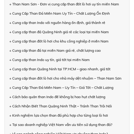
+ Than Nam Sơn - Đơn vị cung cấp than đốt lò hơi uy tín miền Nam
+ Cung Cấp Than Đá Miền Nam Uy Tín – Chất Lượng Ổn Định
+ Cung cấp than Indo với nguồn hàng ổn định, giá thành rẻ
+ Cung cấp than đá Quảng Ninh giá rẻ các loại tại miền Nam
+ Cung cấp than đốt lò hơi cho khu công nghiệp ở miền Nam
+ Cung cấp than đá tại miền Nam giá rẻ, chất lượng cao
+ Cung cấp than Indo uy tín, giá tốt tại miền Nam
+ Cung cấp than Quảng Ninh tại TP.HCM – giao nhanh, giá tốt
+ Cung cấp than đốt lò hơi cho nhà máy dệt nhuộm – Than Nam Sơn
+ Cung Cấp Than Đá Miền Nam – Uy Tín – Giá Tốt – Chất Lượng
+ Cách bảo quản than Indo để không bị hao hụt chất lượng
+ Cách Nhận Biết Than Quảng Ninh Thật – Tránh Than Trôi Nổi
+ Kinh nghiệm lựa chọn than đá phù hợp cho từng loại lò hơi
+ Tại sao doanh nghiệp Việt Nam vẫn ưu tiên sử dụng than đá?
+ Vì sao ngành công nghiệp Việt Nam ưa chuộng than Indo?