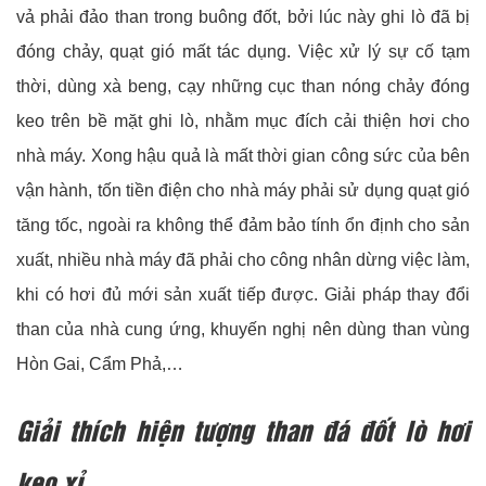
vả phải đảo than trong buông đốt, bởi lúc này ghi lò đã bị
đóng chảy, quạt gió mất tác dụng. Việc xử lý sự cố tạm
thời, dùng xà beng, cạy những cục than nóng chảy đóng
keo trên bề mặt ghi lò, nhằm mục đích cải thiện hơi cho
nhà máy. Xong hậu quả là mất thời gian công sức của bên
vận hành, tốn tiền điện cho nhà máy phải sử dụng quạt gió
tăng tốc, ngoài ra không thể đảm bảo tính ổn định cho sản
xuất, nhiều nhà máy đã phải cho công nhân dừng việc làm,
khi có hơi đủ mới sản xuất tiếp được. Giải pháp thay đổi
than của nhà cung ứng, khuyến nghị nên dùng than vùng
Hòn Gai, Cẩm Phả,…
Giải thích hiện tượng than đá đốt lò hơi
keo xỉ