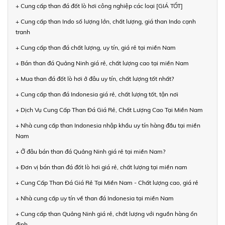
+ Cung cấp than đá đốt lò hơi công nghiệp các loại [GIÁ TỐT]
+ Cung cấp than Indo số lượng lớn, chất lượng, giá than Indo cạnh
tranh
+ Cung cấp than đá chất lượng, uy tín, giá rẻ tại miền Nam
+ Bán than đá Quảng Ninh giá rẻ, chất lượng cao tại miền Nam
+ Mua than đá đốt lò hơi ở đâu uy tín, chất lượng tốt nhất?
+ Cung cấp than đá Indonesia giá rẻ, chất lượng tốt, tận nơi
+ Dịch Vụ Cung Cấp Than Đá Giá Rẻ, Chất Lượng Cao Tại Miền Nam
+ Nhà cung cấp than Indonesia nhập khẩu uy tín hàng đầu tại miền
Nam
+ Ở đâu bán than đá Quảng Ninh giá rẻ tại miền Nam?
+ Đơn vị bán than đá đốt lò hơi giá rẻ, chất lượng tại miền nam
+ Cung Cấp Than Đá Giá Rẻ Tại Miền Nam - Chất lượng cao, giá rẻ
+ Nhà cung cấp uy tín về than đá Indonesia tại miền Nam
+ Cung cấp than Quảng Ninh giá rẻ, chất lượng với nguồn hàng ổn
định