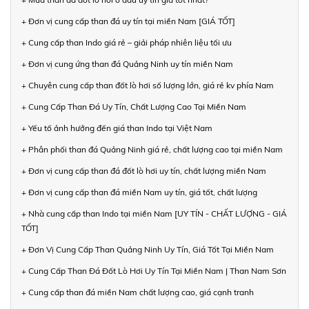
+ Đơn vị cung cấp than đá uy tín tại miền Nam [GIÁ TỐT]
+ Cung cấp than Indo giá rẻ – giải pháp nhiên liệu tối ưu
+ Đơn vị cung ứng than đá Quảng Ninh uy tín miền Nam
+ Chuyên cung cấp than đốt lò hơi số lượng lớn, giá rẻ kv phía Nam
+ Cung Cấp Than Đá Uy Tín, Chất Lượng Cao Tại Miền Nam
+ Yếu tố ảnh hưởng đến giá than Indo tại Việt Nam
+ Phân phối than đá Quảng Ninh giá rẻ, chất lượng cao tại miền Nam
+ Đơn vị cung cấp than đá đốt lò hơi uy tín, chất lượng miền Nam
+ Đơn vị cung cấp than đá miền Nam uy tín, giá tốt, chất lượng
+ Nhà cung cấp than Indo tại miền Nam [UY TÍN - CHẤT LƯỢNG - GIÁ
TỐT]
+ Đơn Vị Cung Cấp Than Quảng Ninh Uy Tín, Giá Tốt Tại Miền Nam
+ Cung Cấp Than Đá Đốt Lò Hơi Uy Tín Tại Miền Nam | Than Nam Sơn
+ Cung cấp than đá miền Nam chất lượng cao, giá cạnh tranh