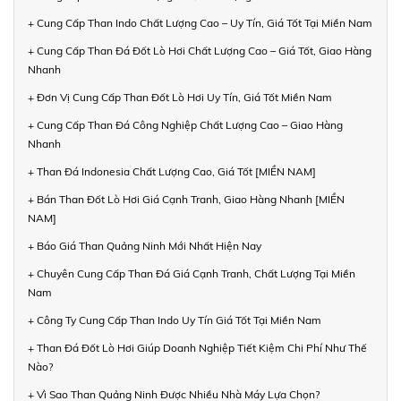
+ Cung Cấp Than Indo Chất Lượng Cao – Uy Tín, Giá Tốt Tại Miền Nam
+ Cung Cấp Than Đá Đốt Lò Hơi Chất Lượng Cao – Giá Tốt, Giao Hàng
Nhanh
+ Đơn Vị Cung Cấp Than Đốt Lò Hơi Uy Tín, Giá Tốt Miền Nam
+ Cung Cấp Than Đá Công Nghiệp Chất Lượng Cao – Giao Hàng
Nhanh
+ Than Đá Indonesia Chất Lượng Cao, Giá Tốt [MIỀN NAM]
+ Bán Than Đốt Lò Hơi Giá Cạnh Tranh, Giao Hàng Nhanh [MIỀN
NAM]
+ Báo Giá Than Quảng Ninh Mới Nhất Hiện Nay
+ Chuyên Cung Cấp Than Đá Giá Cạnh Tranh, Chất Lượng Tại Miền
Nam
+ Công Ty Cung Cấp Than Indo Uy Tín Giá Tốt Tại Miền Nam
+ Than Đá Đốt Lò Hơi Giúp Doanh Nghiệp Tiết Kiệm Chi Phí Như Thế
Nào?
+ Vì Sao Than Quảng Ninh Được Nhiều Nhà Máy Lựa Chọn?