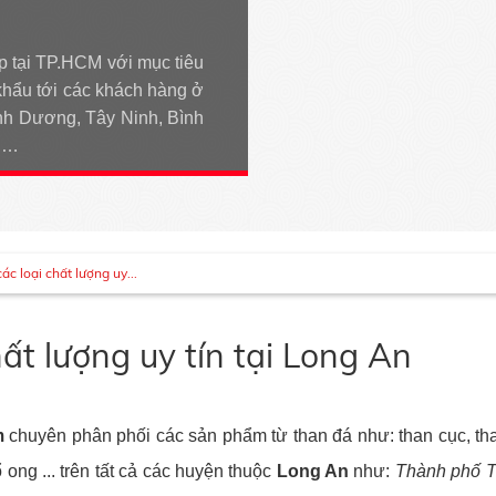
p tại TP.HCM với mục tiêu
khẩu tới các khách hàng ở
h Dương, Tây Ninh, Bình
An…
ác loại chất lượng uy...
ất lượng uy tín tại Long An
m
chuyên phân phối các sản phẩm từ than đá như: than cục, than 
ổ ong ... trên tất cả các huyện thuộc
Long An
như:
Thành phố T