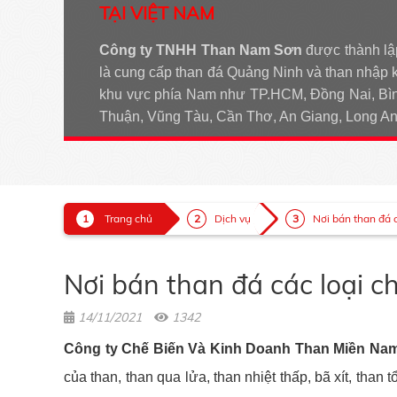
TẠI VIỆT NAM
Công ty TNHH Than Nam Sơn
được thành lậ
là cung cấp than đá Quảng Ninh và than nhập 
khu vực phía Nam như TP.HCM, Đồng Nai, Bìn
Thuận, Vũng Tàu, Cần Thơ, An Giang, Long 
Trang chủ
Dịch vụ
Nơi bán than đá c
Nơi bán than đá các loại ch
14/11/2021
1342
Công ty Chế Biến Và Kinh Doanh Than Miền Na
của than, than qua lửa, than nhiệt thấp, bã xít, than t