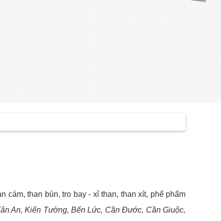
cám, than bùn, tro bay - xỉ than, than xít, phế phẩm
ân An, Kiến Tường, Bến Lức, Cần Đước, Cần Giuộc,