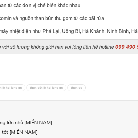
an từ các đơn vị chế biến khác nhau
omin và nguồn than bùn thu gom từ các bãi rửa
à máy nhiệt điện như Phả Lại, Uông Bí, Hà Khánh, Ninh Bình, Hả
099 490 
n
với số lượng không giới hạn vui lòng liên hệ hotline
 lò hơi long an
than đốt lò hơi long an
than da
ợng lớn nhỏ [MIỀN NAM]
á tốt [MIỀN NAM]