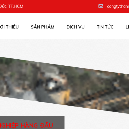
 Đức, TP.HCM
congtythan
IỚI THIỆU
SẢN PHẨM
DỊCH VỤ
TIN TỨC
L
NGHIỆP HÀNG ĐẦU