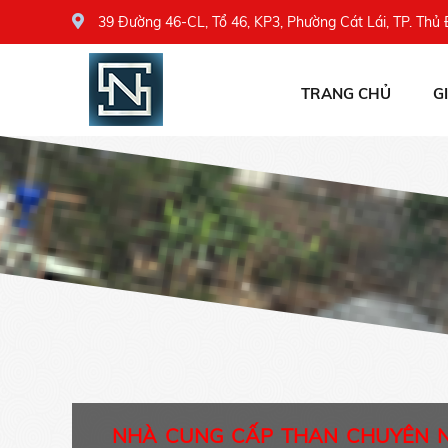
39 Đường 46-CL, Tổ 46, KP3, Phường Cát Lái, TP. Thủ
TRANG CHỦ
G
NHÀ CUNG CẤP THAN CHUYÊN 