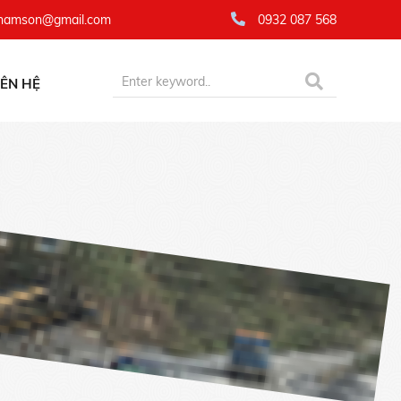
namson@gmail.com
0932 087 568
IÊN HỆ