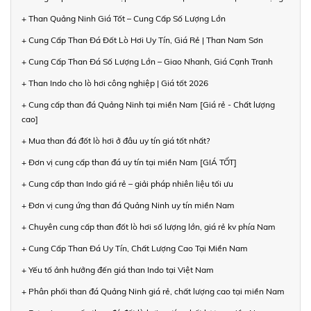
+ Than Quảng Ninh Giá Tốt – Cung Cấp Số Lượng Lớn
+ Cung Cấp Than Đá Đốt Lò Hơi Uy Tín, Giá Rẻ | Than Nam Sơn
+ Cung Cấp Than Đá Số Lượng Lớn – Giao Nhanh, Giá Cạnh Tranh
+ Than Indo cho lò hơi công nghiệp | Giá tốt 2026
+ Cung cấp than đá Quảng Ninh tại miền Nam [Giá rẻ - Chất lượng
cao]
+ Mua than đá đốt lò hơi ở đâu uy tín giá tốt nhất?
+ Đơn vị cung cấp than đá uy tín tại miền Nam [GIÁ TỐT]
+ Cung cấp than Indo giá rẻ – giải pháp nhiên liệu tối ưu
+ Đơn vị cung ứng than đá Quảng Ninh uy tín miền Nam
+ Chuyên cung cấp than đốt lò hơi số lượng lớn, giá rẻ kv phía Nam
+ Cung Cấp Than Đá Uy Tín, Chất Lượng Cao Tại Miền Nam
+ Yếu tố ảnh hưởng đến giá than Indo tại Việt Nam
+ Phân phối than đá Quảng Ninh giá rẻ, chất lượng cao tại miền Nam