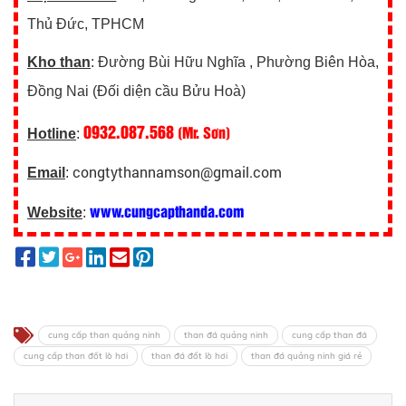
Thủ Đức, TPHCM
Kho than
: Đường Bùi Hữu Nghĩa , Phường Biên Hòa,
Đồng Nai (Đối diện cầu Bửu Hoà)
0932.087.568
(Mr. Sơn)
Hotline
:
congtythannamson@gmail.com
Email
:
www.cungcapthanda.com
Website
:
cung cấp than quảng ninh
than đá quảng ninh
cung cấp than đá
cung cấp than đốt lò hơi
than đá đốt lò hơi
than đá quảng ninh giá rẻ