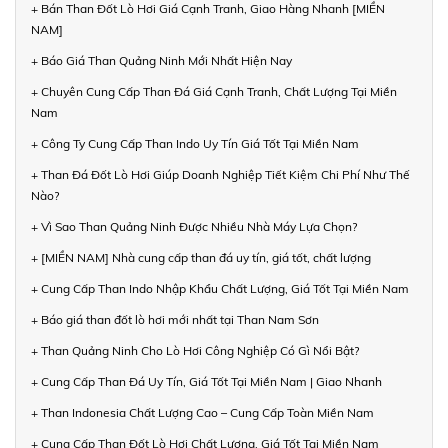
+ Bán Than Đốt Lò Hơi Giá Cạnh Tranh, Giao Hàng Nhanh [MIỀN
NAM]
+ Báo Giá Than Quảng Ninh Mới Nhất Hiện Nay
+ Chuyên Cung Cấp Than Đá Giá Cạnh Tranh, Chất Lượng Tại Miền
Nam
+ Công Ty Cung Cấp Than Indo Uy Tín Giá Tốt Tại Miền Nam
+ Than Đá Đốt Lò Hơi Giúp Doanh Nghiệp Tiết Kiệm Chi Phí Như Thế
Nào?
+ Vì Sao Than Quảng Ninh Được Nhiều Nhà Máy Lựa Chọn?
+ [MIỀN NAM] Nhà cung cấp than đá uy tín, giá tốt, chất lượng
+ Cung Cấp Than Indo Nhập Khẩu Chất Lượng, Giá Tốt Tại Miền Nam
+ Báo giá than đốt lò hơi mới nhất tại Than Nam Sơn
+ Than Quảng Ninh Cho Lò Hơi Công Nghiệp Có Gì Nổi Bật?
+ Cung Cấp Than Đá Uy Tín, Giá Tốt Tại Miền Nam | Giao Nhanh
+ Than Indonesia Chất Lượng Cao – Cung Cấp Toàn Miền Nam
+ Cung Cấp Than Đốt Lò Hơi Chất Lượng, Giá Tốt Tại Miền Nam