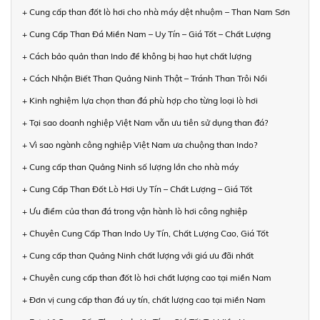
+ Cung cấp than đốt lò hơi cho nhà máy dệt nhuộm – Than Nam Sơn
+ Cung Cấp Than Đá Miền Nam – Uy Tín – Giá Tốt – Chất Lượng
+ Cách bảo quản than Indo để không bị hao hụt chất lượng
+ Cách Nhận Biết Than Quảng Ninh Thật – Tránh Than Trôi Nổi
+ Kinh nghiệm lựa chọn than đá phù hợp cho từng loại lò hơi
+ Tại sao doanh nghiệp Việt Nam vẫn ưu tiên sử dụng than đá?
+ Vì sao ngành công nghiệp Việt Nam ưa chuộng than Indo?
+ Cung cấp than Quảng Ninh số lượng lớn cho nhà máy
+ Cung Cấp Than Đốt Lò Hơi Uy Tín – Chất Lượng – Giá Tốt
+ Ưu điểm của than đá trong vận hành lò hơi công nghiệp
+ Chuyên Cung Cấp Than Indo Uy Tín, Chất Lượng Cao, Giá Tốt
+ Cung cấp than Quảng Ninh chất lượng với giá ưu đãi nhất
+ Chuyên cung cấp than đốt lò hơi chất lượng cao tại miền Nam
+ Đơn vị cung cấp than đá uy tín, chất lượng cao tại miền Nam