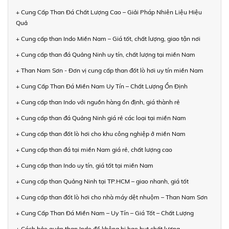
+ Cung Cấp Than Đá Chất Lượng Cao – Giải Pháp Nhiên Liệu Hiệu
Quả
+ Cung cấp than Indo Miền Nam – Giá tốt, chất lượng, giao tận nơi
+ Cung cấp than đá Quảng Ninh uy tín, chất lượng tại miền Nam
+ Than Nam Sơn - Đơn vị cung cấp than đốt lò hơi uy tín miền Nam
+ Cung Cấp Than Đá Miền Nam Uy Tín – Chất Lượng Ổn Định
+ Cung cấp than Indo với nguồn hàng ổn định, giá thành rẻ
+ Cung cấp than đá Quảng Ninh giá rẻ các loại tại miền Nam
+ Cung cấp than đốt lò hơi cho khu công nghiệp ở miền Nam
+ Cung cấp than đá tại miền Nam giá rẻ, chất lượng cao
+ Cung cấp than Indo uy tín, giá tốt tại miền Nam
+ Cung cấp than Quảng Ninh tại TP.HCM – giao nhanh, giá tốt
+ Cung cấp than đốt lò hơi cho nhà máy dệt nhuộm – Than Nam Sơn
+ Cung Cấp Than Đá Miền Nam – Uy Tín – Giá Tốt – Chất Lượng
+ Cách bảo quản than Indo để không bị hao hụt chất lượng