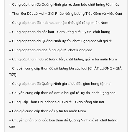
+ Cung cấp than đá Quảng Ninh giá rẻ, đảm bảo chất lượng tốt nhất
+ Than Đá Đốt Lò Hơi – Giải Pháp Năng Lượng Tiết Kiệm và Hiệu Quả
+ Cung cấp than đá Indonesia nhập khẩu giá rẻ tại miền Nam
+ Cung cấp than đá các loại - Cam kết giá rẻ, uy tín, chất lượng
+ Cung cấp than đá Quảng Ninh uy tín, chất lượng cao với giá rẻ
+ Cung cấp than đá đốt lò hơi giá rẻ, chất lượng cao
+ Cung cấp than Indo số lượng lớn, chất lượng, giá rẻ tại miền Nam
+ Chuyên cung cấp than đá số lượng lớn các loại [CHẤT LƯỢNG - GIÁ
TỐT]
+ Cung cấp than đá Quảng Ninh giá sỉ ưu đãi, giao hàng tận nơi
+ Chuyên cung cấp than đá đốt lò hơi giá rẻ, uy tín, chất lượng cao
+ Cung Cấp Than Đá Indonesia | Giá rẻ - Giao hàng tận nơi
+ Báo giá cung cấp than đá uy tín tại miền Nam
+ Chuyên phân phối các loại than đá Quảng Ninh giá rẻ, chất lượng
cao