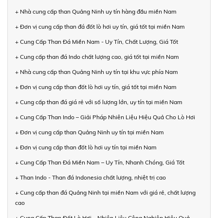
+ Nhà cung cấp than Quảng Ninh uy tín hàng đầu miền Nam
+ Đơn vị cung cấp than đá đốt lò hơi uy tín, giá tốt tại miền Nam
+ Cung Cấp Than Đá Miền Nam - Uy Tín, Chất Lượng, Giá Tốt
+ Cung cấp than đá Indo chất lượng cao, giá tốt tại miền Nam
+ Nhà cung cấp than Quảng Ninh uy tín tại khu vực phía Nam
+ Đơn vị cung cấp than đốt lò hơi uy tín, giá tốt tại miền Nam
+ Cung cấp than đá giá rẻ với số lượng lớn, uy tín tại miền Nam
+ Cung Cấp Than Indo – Giải Pháp Nhiên Liệu Hiệu Quả Cho Lò Hơi
+ Đơn vị cung cấp than Quảng Ninh uy tín tại miền Nam
+ Đơn vị cung cấp than đốt lò hơi uy tín tại miền Nam
+ Cung Cấp Than Đá Miền Nam – Uy Tín, Nhanh Chóng, Giá Tốt
+ Than Indo - Than đá Indonesia chất lượng, nhiệt trị cao
+ Cung cấp than đá Quảng Ninh tại miền Nam với giá rẻ, chất lượng
cao
+ Cung Cấp Than Đốt Lò Hơi – Nhiên Liệu Công Nghiệp Hiệu Quả