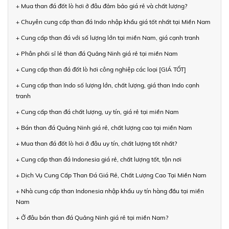
+ Mua than đá đốt lò hơi ở đâu đảm bảo giá rẻ và chất lượng?
+ Chuyên cung cấp than đá Indo nhập khẩu giá tốt nhất tại Miền Nam
+ Cung cấp than đá với số lượng lớn tại miền Nam, giá cạnh tranh
+ Phân phối sỉ lẻ than đá Quảng Ninh giá rẻ tại miền Nam
+ Cung cấp than đá đốt lò hơi công nghiệp các loại [GIÁ TỐT]
+ Cung cấp than Indo số lượng lớn, chất lượng, giá than Indo cạnh
tranh
+ Cung cấp than đá chất lượng, uy tín, giá rẻ tại miền Nam
+ Bán than đá Quảng Ninh giá rẻ, chất lượng cao tại miền Nam
+ Mua than đá đốt lò hơi ở đâu uy tín, chất lượng tốt nhất?
+ Cung cấp than đá Indonesia giá rẻ, chất lượng tốt, tận nơi
+ Dịch Vụ Cung Cấp Than Đá Giá Rẻ, Chất Lượng Cao Tại Miền Nam
+ Nhà cung cấp than Indonesia nhập khẩu uy tín hàng đầu tại miền
Nam
+ Ở đâu bán than đá Quảng Ninh giá rẻ tại miền Nam?