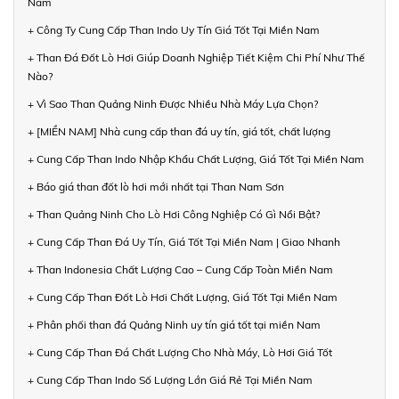
Nam
+ Công Ty Cung Cấp Than Indo Uy Tín Giá Tốt Tại Miền Nam
+ Than Đá Đốt Lò Hơi Giúp Doanh Nghiệp Tiết Kiệm Chi Phí Như Thế
Nào?
+ Vì Sao Than Quảng Ninh Được Nhiều Nhà Máy Lựa Chọn?
+ [MIỀN NAM] Nhà cung cấp than đá uy tín, giá tốt, chất lượng
+ Cung Cấp Than Indo Nhập Khẩu Chất Lượng, Giá Tốt Tại Miền Nam
+ Báo giá than đốt lò hơi mới nhất tại Than Nam Sơn
+ Than Quảng Ninh Cho Lò Hơi Công Nghiệp Có Gì Nổi Bật?
+ Cung Cấp Than Đá Uy Tín, Giá Tốt Tại Miền Nam | Giao Nhanh
+ Than Indonesia Chất Lượng Cao – Cung Cấp Toàn Miền Nam
+ Cung Cấp Than Đốt Lò Hơi Chất Lượng, Giá Tốt Tại Miền Nam
+ Phân phối than đá Quảng Ninh uy tín giá tốt tại miền Nam
+ Cung Cấp Than Đá Chất Lượng Cho Nhà Máy, Lò Hơi Giá Tốt
+ Cung Cấp Than Indo Số Lượng Lớn Giá Rẻ Tại Miền Nam