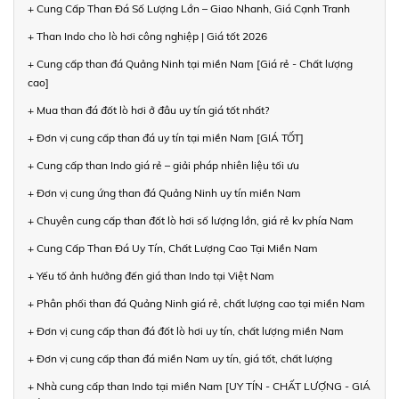
+ Cung Cấp Than Đá Số Lượng Lớn – Giao Nhanh, Giá Cạnh Tranh
+ Than Indo cho lò hơi công nghiệp | Giá tốt 2026
+ Cung cấp than đá Quảng Ninh tại miền Nam [Giá rẻ - Chất lượng
cao]
+ Mua than đá đốt lò hơi ở đâu uy tín giá tốt nhất?
+ Đơn vị cung cấp than đá uy tín tại miền Nam [GIÁ TỐT]
+ Cung cấp than Indo giá rẻ – giải pháp nhiên liệu tối ưu
+ Đơn vị cung ứng than đá Quảng Ninh uy tín miền Nam
+ Chuyên cung cấp than đốt lò hơi số lượng lớn, giá rẻ kv phía Nam
+ Cung Cấp Than Đá Uy Tín, Chất Lượng Cao Tại Miền Nam
+ Yếu tố ảnh hưởng đến giá than Indo tại Việt Nam
+ Phân phối than đá Quảng Ninh giá rẻ, chất lượng cao tại miền Nam
+ Đơn vị cung cấp than đá đốt lò hơi uy tín, chất lượng miền Nam
+ Đơn vị cung cấp than đá miền Nam uy tín, giá tốt, chất lượng
+ Nhà cung cấp than Indo tại miền Nam [UY TÍN - CHẤT LƯỢNG - GIÁ