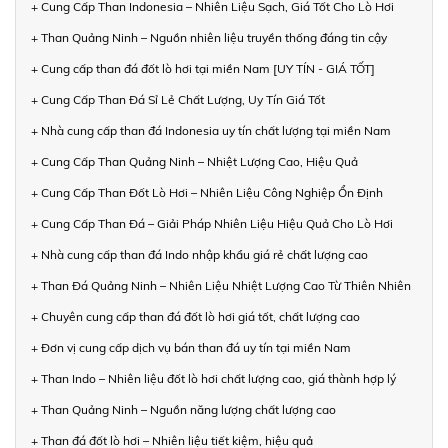
+ Cung Cấp Than Indonesia – Nhiên Liệu Sạch, Giá Tốt Cho Lò Hơi
+ Than Quảng Ninh – Nguồn nhiên liệu truyền thống đáng tin cậy
+ Cung cấp than đá đốt lò hơi tại miền Nam [UY TÍN - GIÁ TỐT]
+ Cung Cấp Than Đá Sỉ Lẻ Chất Lượng, Uy Tín Giá Tốt
+ Nhà cung cấp than đá Indonesia uy tín chất lượng tại miền Nam
+ Cung Cấp Than Quảng Ninh – Nhiệt Lượng Cao, Hiệu Quả
+ Cung Cấp Than Đốt Lò Hơi – Nhiên Liệu Công Nghiệp Ổn Định
+ Cung Cấp Than Đá – Giải Pháp Nhiên Liệu Hiệu Quả Cho Lò Hơi
+ Nhà cung cấp than đá Indo nhập khẩu giá rẻ chất lượng cao
+ Than Đá Quảng Ninh – Nhiên Liệu Nhiệt Lượng Cao Từ Thiên Nhiên
+ Chuyên cung cấp than đá đốt lò hơi giá tốt, chất lượng cao
+ Đơn vị cung cấp dịch vụ bán than đá uy tín tại miền Nam
+ Than Indo – Nhiên liệu đốt lò hơi chất lượng cao, giá thành hợp lý
+ Than Quảng Ninh – Nguồn năng lượng chất lượng cao
+ Than đá đốt lò hơi – Nhiên liệu tiết kiệm, hiệu quả