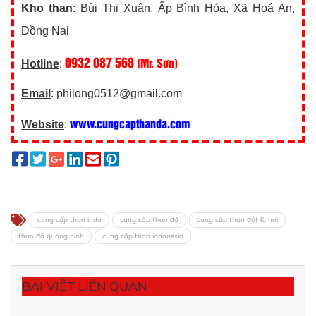
Kho than
: Bùi Thị Xuân, Ấp Bình Hóa, Xã Hoá An,
Đồng Nai
0932 087 568
(Mr. Sơn)
Hotline
:
Email
: philong0512@gmail.com
www.cungcapthanda.com
Website
:
cung cấp than indo
cung cấp than đá
cung cấp than đốt lò hơi
than đá quảng ninh
cung cấp than indonesia
BÀI VIẾT LIÊN QUAN