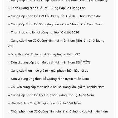
+ Than Quảng Ninh Giá Tốt – Cung Cấp Số Lượng Lớn
+ Cung Cấp Than Đá Đốt Lò Hơi Uy Tín, Giá Rẻ | Than Nam Sơn
+ Cung Cấp Than Đá Số Lượng Lớn – Giao Nhanh, Giá Cạnh Tranh
+ Than Indo cho lò hơi công nghiệp | Giá tốt 2026
+ Cung cấp than đá Quảng Ninh tại miền Nam [Giá rẻ - Chất lượng
cao]
+ Mua than đá đốt lò hơi ở đâu uy tín giá tốt nhất?
+ Đơn vị cung cấp than đá uy tín tại miền Nam [GIÁ TỐT]
+ Cung cấp than Indo giá rẻ – giải pháp nhiên liệu tối ưu
+ Đơn vị cung ứng than đá Quảng Ninh uy tín miền Nam
+ Chuyên cung cấp than đốt lò hơi số lượng lớn, giá rẻ kv phía Nam
+ Cung Cấp Than Đá Uy Tín, Chất Lượng Cao Tại Miền Nam
+ Yếu tố ảnh hưởng đến giá than Indo tại Việt Nam
+ Phân phối than đá Quảng Ninh giá rẻ, chất lượng cao tại miền Nam