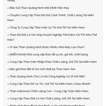
NAM]
+ Báo Giá Than Quảng Ninh Mới Nhất Hiện Nay
+ Chuyên Cung Cấp Than Đá Giá Cạnh Tranh, Chất Lượng Tại Miền
Nam
+ Công Ty Cung Cấp Than Indo Uy Tín Giá Tốt Tại Miền Nam
+ Than Đá Đốt Lò Hơi Giúp Doanh Nghiệp Tiết Kiệm Chi Phí Như Thế
Nào?
+ Vì Sao Than Quảng Ninh Được Nhiều Nhà Máy Lựa Chọn?
+ [MIỀN NAM] Nhà cung cấp than đá uy tín, giá tốt, chất lượng
+ Cung Cấp Than Indo Nhập Khẩu Chất Lượng, Giá Tốt Tại Miền Nam
+ Báo giá than đốt lò hơi mới nhất tại Than Nam Sơn
+ Than Quảng Ninh Cho Lò Hơi Công Nghiệp Có Gì Nổi Bật?
+ Cung Cấp Than Đá Uy Tín, Giá Tốt Tại Miền Nam | Giao Nhanh
+ Than Indonesia Chất Lượng Cao – Cung Cấp Toàn Miền Nam
+ Cung Cấp Than Đốt Lò Hơi Chất Lượng, Giá Tốt Tại Miền Nam
+ Phân phối than đá Quảng Ninh uy tín giá tốt tại miền Nam