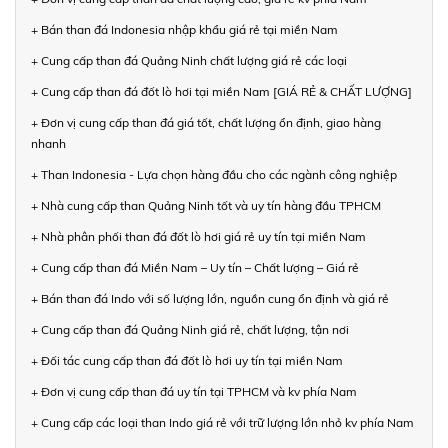
+ Bán than đá Indonesia nhập khẩu giá rẻ tại miền Nam
+ Cung cấp than đá Quảng Ninh chất lượng giá rẻ các loại
+ Cung cấp than đá đốt lò hơi tại miền Nam [GIÁ RẺ & CHẤT LƯỢNG]
+ Đơn vị cung cấp than đá giá tốt, chất lượng ổn định, giao hàng
nhanh
+ Than Indonesia - Lựa chọn hàng đầu cho các ngành công nghiệp
+ Nhà cung cấp than Quảng Ninh tốt và uy tín hàng đầu TPHCM
+ Nhà phân phối than đá đốt lò hơi giá rẻ uy tín tại miền Nam
+ Cung cấp than đá Miền Nam – Uy tín – Chất lượng – Giá rẻ
+ Bán than đá Indo với số lượng lớn, nguồn cung ổn định và giá rẻ
+ Cung cấp than đá Quảng Ninh giá rẻ, chất lượng, tận nơi
+ Đối tác cung cấp than đá đốt lò hơi uy tín tại miền Nam
+ Đơn vị cung cấp than đá uy tín tại TPHCM và kv phía Nam
+ Cung cấp các loại than Indo giá rẻ với trữ lượng lớn nhỏ kv phía Nam