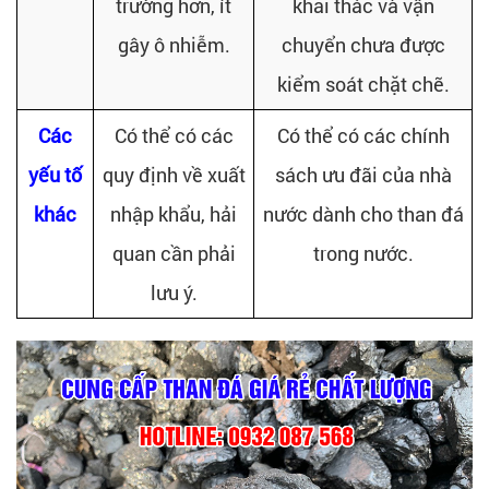
trường hơn, ít
khai thác và vận
gây ô nhiễm.
chuyển chưa được
kiểm soát chặt chẽ.
Các
Có thể có các
Có thể có các chính
yếu tố
quy định về xuất
sách ưu đãi của nhà
khác
nhập khẩu, hải
nước dành cho than đá
quan cần phải
trong nước.
lưu ý.