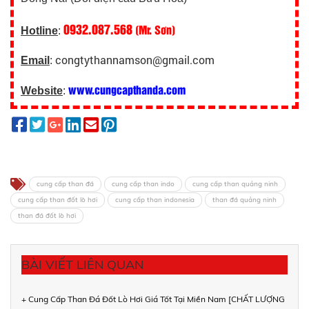
0932.087.568
(Mr. Sơn)
Hotline
:
congtythannamson@gmail.com
Email
:
www.cungcapthanda.com
Website
:
cung cấp than đá
cung cấp than indo
cung cấp than quảng ninh
cung cấp than đốt lò hơi
cung cấp than indonesia
than đá quảng ninh
than đá đốt lò hơi
BÀI VIẾT LIÊN QUAN
+ Cung Cấp Than Đá Đốt Lò Hơi Giá Tốt Tại Miền Nam [CHẤT LƯỢNG