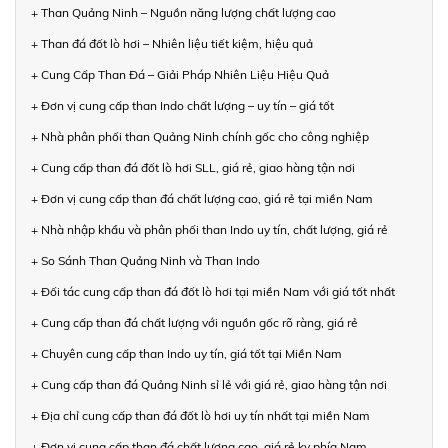
+ Than Quảng Ninh – Nguồn năng lượng chất lượng cao
+ Than đá đốt lò hơi – Nhiên liệu tiết kiệm, hiệu quả
+ Cung Cấp Than Đá – Giải Pháp Nhiên Liệu Hiệu Quả
+ Đơn vị cung cấp than Indo chất lượng – uy tín – giá tốt
+ Nhà phân phối than Quảng Ninh chính gốc cho công nghiệp
+ Cung cấp than đá đốt lò hơi SLL, giá rẻ, giao hàng tận nơi
+ Đơn vị cung cấp than đá chất lượng cao, giá rẻ tại miền Nam
+ Nhà nhập khẩu và phân phối than Indo uy tín, chất lượng, giá rẻ
+ So Sánh Than Quảng Ninh và Than Indo
+ Đối tác cung cấp than đá đốt lò hơi tại miền Nam với giá tốt nhất
+ Cung cấp than đá chất lượng với nguồn gốc rõ ràng, giá rẻ
+ Chuyên cung cấp than Indo uy tín, giá tốt tại Miền Nam
+ Cung cấp than đá Quảng Ninh sỉ lẻ với giá rẻ, giao hàng tận nơi
+ Địa chỉ cung cấp than đá đốt lò hơi uy tín nhất tại miền Nam
+ Đơn vị cung cấp than đá chất lượng cao, giá rẻ kv phía Nam