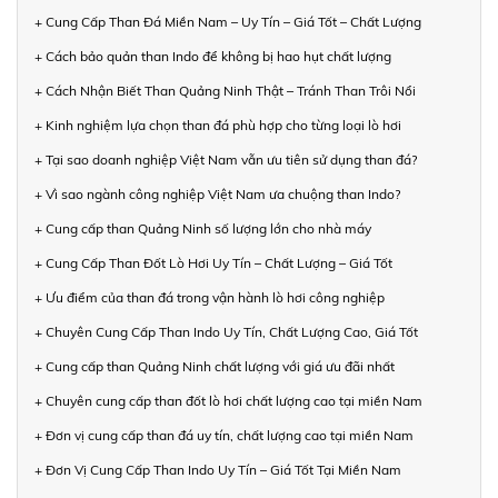
+ Cung Cấp Than Đá Miền Nam – Uy Tín – Giá Tốt – Chất Lượng
+ Cách bảo quản than Indo để không bị hao hụt chất lượng
+ Cách Nhận Biết Than Quảng Ninh Thật – Tránh Than Trôi Nổi
+ Kinh nghiệm lựa chọn than đá phù hợp cho từng loại lò hơi
+ Tại sao doanh nghiệp Việt Nam vẫn ưu tiên sử dụng than đá?
+ Vì sao ngành công nghiệp Việt Nam ưa chuộng than Indo?
+ Cung cấp than Quảng Ninh số lượng lớn cho nhà máy
+ Cung Cấp Than Đốt Lò Hơi Uy Tín – Chất Lượng – Giá Tốt
+ Ưu điểm của than đá trong vận hành lò hơi công nghiệp
+ Chuyên Cung Cấp Than Indo Uy Tín, Chất Lượng Cao, Giá Tốt
+ Cung cấp than Quảng Ninh chất lượng với giá ưu đãi nhất
+ Chuyên cung cấp than đốt lò hơi chất lượng cao tại miền Nam
+ Đơn vị cung cấp than đá uy tín, chất lượng cao tại miền Nam
+ Đơn Vị Cung Cấp Than Indo Uy Tín – Giá Tốt Tại Miền Nam