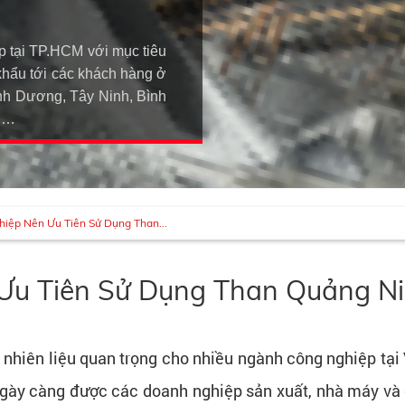
p tại TP.HCM với mục tiêu
khẩu tới các khách hàng ở
h Dương, Tây Ninh, Bình
An…
hiệp Nên Ưu Tiên Sử Dụng Than...
Ưu Tiên Sử Dụng Than Quảng N
nhiên liệu quan trọng cho nhiều ngành công nghiệp tại V
ngày càng được các doanh nghiệp sản xuất, nhà máy và 