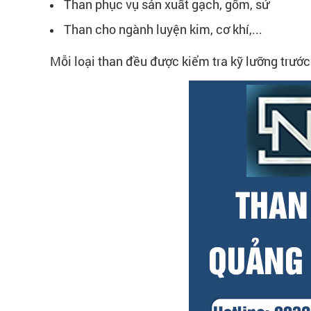
Than phục vụ sản xuất gạch, gốm, sứ
Than cho ngành luyện kim, cơ khí,...
Mỗi loại than đều được kiểm tra kỹ lưỡng trướ