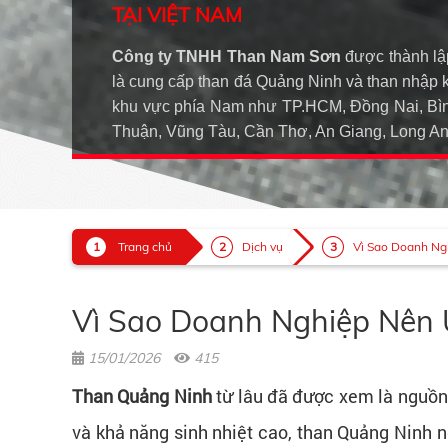
TẠI VIỆT NAM
Công ty TNHH Than Nam Sơn
được thành lậ
là cung cấp than đá Quảng Ninh và than nhập 
khu vực phía Nam như TP.HCM, Đồng Nai, Bìn
Thuận, Vũng Tàu, Cần Thơ, An Giang, Long 
Trang chủ
Dịch vụ
Vì Sao Doanh Ng
Vì Sao Doanh Nghiệp Nên 
15/01/2026
415
Than Quảng Ninh
từ lâu đã được xem là nguồn 
và khả năng sinh nhiệt cao, than Quảng Ninh 