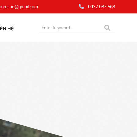
namson@gmail.com
0932 087 568
IÊN HỆ