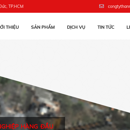
 Đức, TP.HCM
congtythan
IỚI THIỆU
SẢN PHẨM
DỊCH VỤ
TIN TỨC
L
NGHIỆP HÀNG ĐẦU