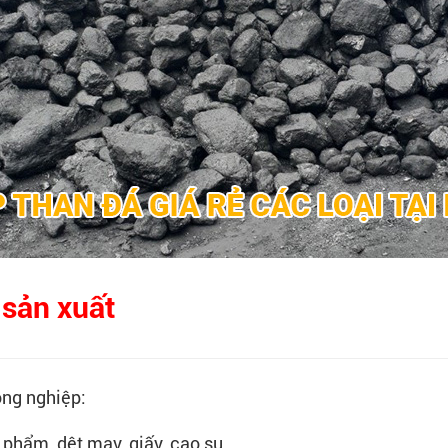
 sản xuất
ông nghiệp:
phẩm, dệt may, giấy, cao su