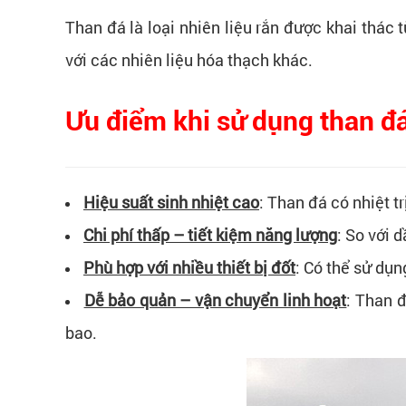
Than đá là loại nhiên liệu rắn được khai thác 
với các nhiên liệu hóa thạch khác.
Ưu điểm khi sử dụng than đá
Hiệu suất sinh nhiệt cao
: Than đá có nhiệt tr
Chi phí thấp – tiết kiệm năng lượng
: So với 
Phù hợp với nhiều thiết bị đốt
: Có thể sử dụn
Dễ bảo quản – vận chuyển linh hoạt
: Than đ
bao.