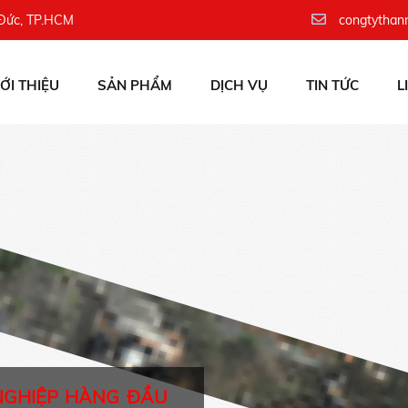
 Đức, TP.HCM
congtythan
IỚI THIỆU
SẢN PHẨM
DỊCH VỤ
TIN TỨC
L
NGHIỆP HÀNG ĐẦU