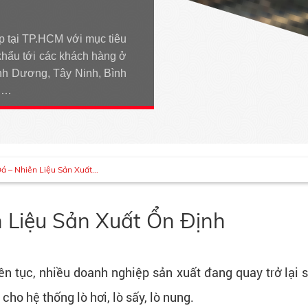
p tại TP.HCM với mục tiêu
khẩu tới các khách hàng ở
h Dương, Tây Ninh, Bình
An…
 – Nhiên Liệu Sản Xuất...
 Liệu Sản Xuất Ổn Định
ên tục, nhiều doanh nghiệp sản xuất đang quay trở lại s
ho hệ thống lò hơi, lò sấy, lò nung.