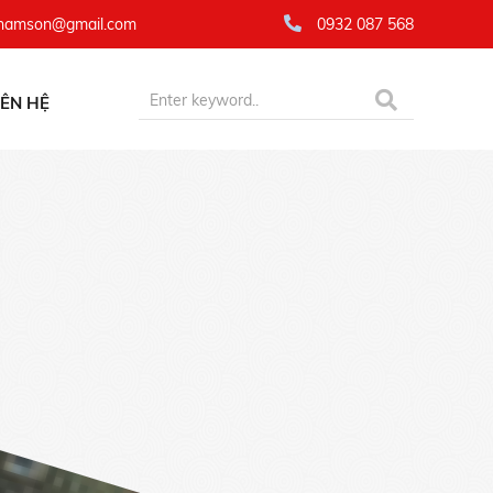
namson@gmail.com
0932 087 568
IÊN HỆ