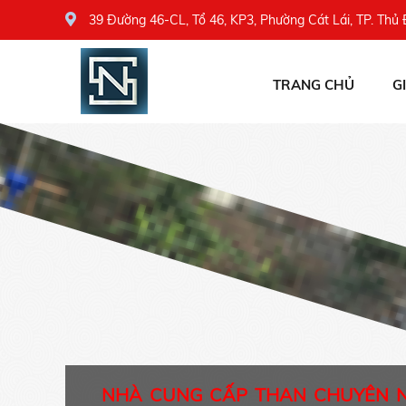
39 Đường 46-CL, Tổ 46, KP3, Phường Cát Lái, TP. Thủ
TRANG CHỦ
G
NHÀ CUNG CẤP THAN CHUYÊN 