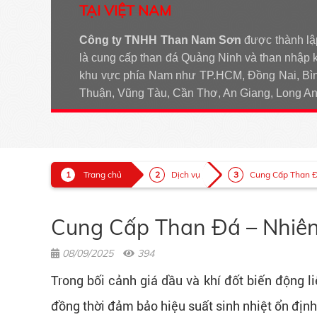
TẠI VIỆT NAM
Công ty TNHH Than Nam Sơn
được thành lậ
là cung cấp than đá Quảng Ninh và than nhập 
khu vực phía Nam như TP.HCM, Đồng Nai, Bìn
Thuận, Vũng Tàu, Cần Thơ, An Giang, Long 
Trang chủ
Dịch vụ
Cung Cấp Than Đá
Cung Cấp Than Đá – Nhiên
08/09/2025
394
Trong bối cảnh giá dầu và khí đốt biến động li
đồng thời đảm bảo hiệu suất sinh nhiệt ổn định c