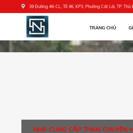
39 Đường 46-CL, Tổ 46, KP3, Phường Cát Lái, TP. Thủ
TRANG CHỦ
G
NHÀ CUNG CẤP THAN CHUYÊN 