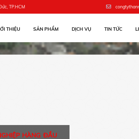
 Đức, TP.HCM
congtythan
IỚI THIỆU
SẢN PHẨM
DỊCH VỤ
TIN TỨC
L
NGHIỆP HÀNG ĐẦU