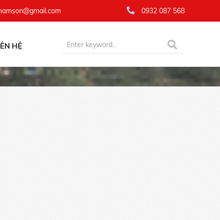
namson@gmail.com
0932 087 568
IÊN HỆ