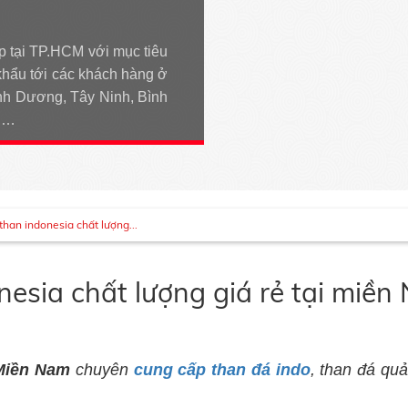
p tại TP.HCM với mục tiêu
khẩu tới các khách hàng ở
h Dương, Tây Ninh, Bình
An…
than indonesia chất lượng...
nesia chất lượng giá rẻ tại miề
Miền Nam
chuyên
cung cấp than đá indo
, than đá quả