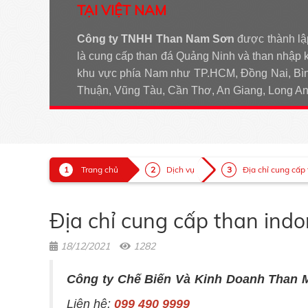
TẠI VIỆT NAM
Công ty TNHH Than Nam Sơn
được thành lậ
là cung cấp than đá Quảng Ninh và than nhập 
khu vực phía Nam như TP.HCM, Đồng Nai, Bìn
Thuận, Vũng Tàu, Cần Thơ, An Giang, Long 
Trang chủ
Dịch vụ
Địa chỉ cung cấp 
Địa chỉ cung cấp than indo
18/12/2021
1282
Công ty Chế Biến Và Kinh Doanh Than 
Liên hệ:
099 490 9999