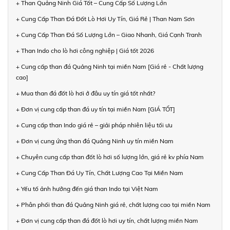
+ Than Quảng Ninh Giá Tốt – Cung Cấp Số Lượng Lớn
+ Cung Cấp Than Đá Đốt Lò Hơi Uy Tín, Giá Rẻ | Than Nam Sơn
+ Cung Cấp Than Đá Số Lượng Lớn – Giao Nhanh, Giá Cạnh Tranh
+ Than Indo cho lò hơi công nghiệp | Giá tốt 2026
+ Cung cấp than đá Quảng Ninh tại miền Nam [Giá rẻ - Chất lượng
cao]
+ Mua than đá đốt lò hơi ở đâu uy tín giá tốt nhất?
+ Đơn vị cung cấp than đá uy tín tại miền Nam [GIÁ TỐT]
+ Cung cấp than Indo giá rẻ – giải pháp nhiên liệu tối ưu
+ Đơn vị cung ứng than đá Quảng Ninh uy tín miền Nam
+ Chuyên cung cấp than đốt lò hơi số lượng lớn, giá rẻ kv phía Nam
+ Cung Cấp Than Đá Uy Tín, Chất Lượng Cao Tại Miền Nam
+ Yếu tố ảnh hưởng đến giá than Indo tại Việt Nam
+ Phân phối than đá Quảng Ninh giá rẻ, chất lượng cao tại miền Nam
+ Đơn vị cung cấp than đá đốt lò hơi uy tín, chất lượng miền Nam