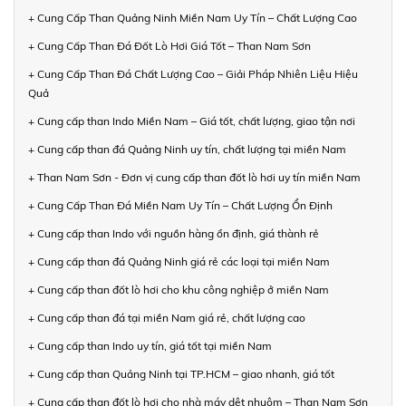
+ Cung Cấp Than Quảng Ninh Miền Nam Uy Tín – Chất Lượng Cao
+ Cung Cấp Than Đá Đốt Lò Hơi Giá Tốt – Than Nam Sơn
+ Cung Cấp Than Đá Chất Lượng Cao – Giải Pháp Nhiên Liệu Hiệu
Quả
+ Cung cấp than Indo Miền Nam – Giá tốt, chất lượng, giao tận nơi
+ Cung cấp than đá Quảng Ninh uy tín, chất lượng tại miền Nam
+ Than Nam Sơn - Đơn vị cung cấp than đốt lò hơi uy tín miền Nam
+ Cung Cấp Than Đá Miền Nam Uy Tín – Chất Lượng Ổn Định
+ Cung cấp than Indo với nguồn hàng ổn định, giá thành rẻ
+ Cung cấp than đá Quảng Ninh giá rẻ các loại tại miền Nam
+ Cung cấp than đốt lò hơi cho khu công nghiệp ở miền Nam
+ Cung cấp than đá tại miền Nam giá rẻ, chất lượng cao
+ Cung cấp than Indo uy tín, giá tốt tại miền Nam
+ Cung cấp than Quảng Ninh tại TP.HCM – giao nhanh, giá tốt
+ Cung cấp than đốt lò hơi cho nhà máy dệt nhuộm – Than Nam Sơn