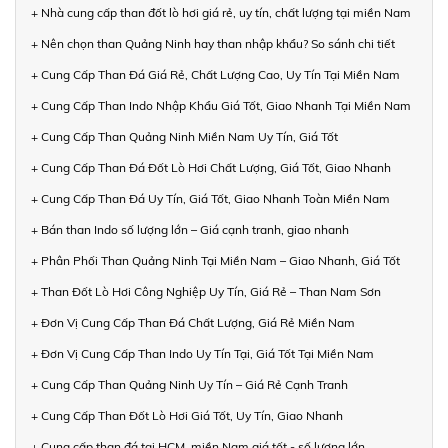
+ Nhà cung cấp than đốt lò hơi giá rẻ, uy tín, chất lượng tại miền Nam
+ Nên chọn than Quảng Ninh hay than nhập khẩu? So sánh chi tiết
+ Cung Cấp Than Đá Giá Rẻ, Chất Lượng Cao, Uy Tín Tại Miền Nam
+ Cung Cấp Than Indo Nhập Khẩu Giá Tốt, Giao Nhanh Tại Miền Nam
+ Cung Cấp Than Quảng Ninh Miền Nam Uy Tín, Giá Tốt
+ Cung Cấp Than Đá Đốt Lò Hơi Chất Lượng, Giá Tốt, Giao Nhanh
+ Cung Cấp Than Đá Uy Tín, Giá Tốt, Giao Nhanh Toàn Miền Nam
+ Bán than Indo số lượng lớn – Giá cạnh tranh, giao nhanh
+ Phân Phối Than Quảng Ninh Tại Miền Nam – Giao Nhanh, Giá Tốt
+ Than Đốt Lò Hơi Công Nghiệp Uy Tín, Giá Rẻ – Than Nam Sơn
+ Đơn Vị Cung Cấp Than Đá Chất Lượng, Giá Rẻ Miền Nam
+ Đơn Vị Cung Cấp Than Indo Uy Tín Tại, Giá Tốt Tại Miền Nam
+ Cung Cấp Than Quảng Ninh Uy Tín – Giá Rẻ Cạnh Tranh
+ Cung Cấp Than Đốt Lò Hơi Giá Tốt, Uy Tín, Giao Nhanh
+ Cung cấp than đá tại HCM, miền Nam giá tốt - số lượng lớn