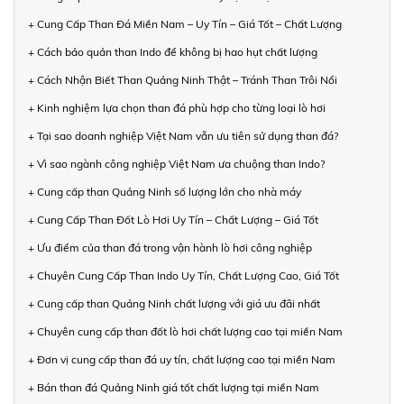
+ Cung Cấp Than Đá Miền Nam – Uy Tín – Giá Tốt – Chất Lượng
+ Cách bảo quản than Indo để không bị hao hụt chất lượng
+ Cách Nhận Biết Than Quảng Ninh Thật – Tránh Than Trôi Nổi
+ Kinh nghiệm lựa chọn than đá phù hợp cho từng loại lò hơi
+ Tại sao doanh nghiệp Việt Nam vẫn ưu tiên sử dụng than đá?
+ Vì sao ngành công nghiệp Việt Nam ưa chuộng than Indo?
+ Cung cấp than Quảng Ninh số lượng lớn cho nhà máy
+ Cung Cấp Than Đốt Lò Hơi Uy Tín – Chất Lượng – Giá Tốt
+ Ưu điểm của than đá trong vận hành lò hơi công nghiệp
+ Chuyên Cung Cấp Than Indo Uy Tín, Chất Lượng Cao, Giá Tốt
+ Cung cấp than Quảng Ninh chất lượng với giá ưu đãi nhất
+ Chuyên cung cấp than đốt lò hơi chất lượng cao tại miền Nam
+ Đơn vị cung cấp than đá uy tín, chất lượng cao tại miền Nam
+ Bán than đá Quảng Ninh giá tốt chất lượng tại miền Nam