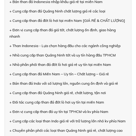
+ Bán than đá Indonesia nhập khẩu giá rẻ tại miền Nam
+ Cung cấp than đá Quảng Ninh chất lượng giá rẻ các loại
+ Cung cấp than đá đốt lò hơi tại miền Nam [GIÁ RẺ & CHẤT LƯỢNG]
+ Đơn vị cung cấp than đá giá tốt, chất lượng ổn định, giao hàng
nhanh
+ Than Indonesia - Lựa chọn hàng đầu cho các ngành công nghiệp
+ Nhà cung cấp than Quảng Ninh tốt và uy tín hàng đầu TPHCM
+ Nhà phân phối than đá đốt lò hơi giá rẻ uy tín tại miền Nam
+ Cung cấp than đá Miền Nam – Uy tín – Chất lượng – Giá rẻ
+ Bán than đá Indo với số lượng lớn, nguồn cung ổn định và giá rẻ
+ Cung cấp than đá Quảng Ninh giá rẻ, chất lượng, tận nơi
+ Đối tác cung cấp than đá đốt lò hơi uy tín tại miền Nam
+ Đơn vị cung cấp than đá uy tín tại TPHCM và kv phía Nam
+ Cung cấp các loại than Indo giá rẻ với trữ lượng lớn nhỏ kv phía Nam
+ Chuyên phân phối các loại than Quảng Ninh giá rẻ, chất lượng cao