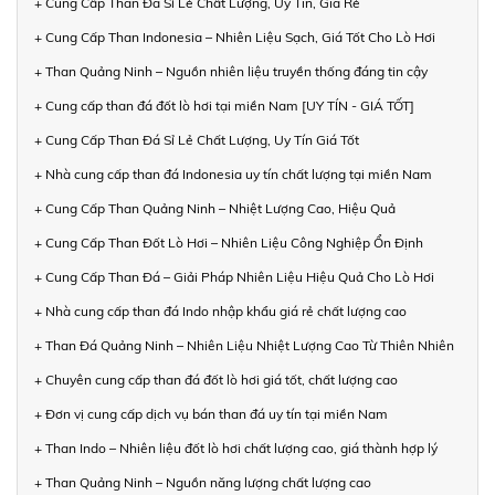
+ Cung Cấp Than Đá Sỉ Lẻ Chất Lượng, Uy Tín, Giá Rẻ
+ Cung Cấp Than Indonesia – Nhiên Liệu Sạch, Giá Tốt Cho Lò Hơi
+ Than Quảng Ninh – Nguồn nhiên liệu truyền thống đáng tin cậy
+ Cung cấp than đá đốt lò hơi tại miền Nam [UY TÍN - GIÁ TỐT]
+ Cung Cấp Than Đá Sỉ Lẻ Chất Lượng, Uy Tín Giá Tốt
+ Nhà cung cấp than đá Indonesia uy tín chất lượng tại miền Nam
+ Cung Cấp Than Quảng Ninh – Nhiệt Lượng Cao, Hiệu Quả
+ Cung Cấp Than Đốt Lò Hơi – Nhiên Liệu Công Nghiệp Ổn Định
+ Cung Cấp Than Đá – Giải Pháp Nhiên Liệu Hiệu Quả Cho Lò Hơi
+ Nhà cung cấp than đá Indo nhập khẩu giá rẻ chất lượng cao
+ Than Đá Quảng Ninh – Nhiên Liệu Nhiệt Lượng Cao Từ Thiên Nhiên
+ Chuyên cung cấp than đá đốt lò hơi giá tốt, chất lượng cao
+ Đơn vị cung cấp dịch vụ bán than đá uy tín tại miền Nam
+ Than Indo – Nhiên liệu đốt lò hơi chất lượng cao, giá thành hợp lý
+ Than Quảng Ninh – Nguồn năng lượng chất lượng cao