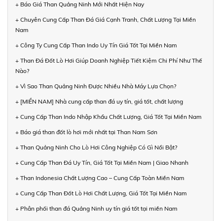
+ Báo Giá Than Quảng Ninh Mới Nhất Hiện Nay
+ Chuyên Cung Cấp Than Đá Giá Cạnh Tranh, Chất Lượng Tại Miền
Nam
+ Công Ty Cung Cấp Than Indo Uy Tín Giá Tốt Tại Miền Nam
+ Than Đá Đốt Lò Hơi Giúp Doanh Nghiệp Tiết Kiệm Chi Phí Như Thế
Nào?
+ Vì Sao Than Quảng Ninh Được Nhiều Nhà Máy Lựa Chọn?
+ [MIỀN NAM] Nhà cung cấp than đá uy tín, giá tốt, chất lượng
+ Cung Cấp Than Indo Nhập Khẩu Chất Lượng, Giá Tốt Tại Miền Nam
+ Báo giá than đốt lò hơi mới nhất tại Than Nam Sơn
+ Than Quảng Ninh Cho Lò Hơi Công Nghiệp Có Gì Nổi Bật?
+ Cung Cấp Than Đá Uy Tín, Giá Tốt Tại Miền Nam | Giao Nhanh
+ Than Indonesia Chất Lượng Cao – Cung Cấp Toàn Miền Nam
+ Cung Cấp Than Đốt Lò Hơi Chất Lượng, Giá Tốt Tại Miền Nam
+ Phân phối than đá Quảng Ninh uy tín giá tốt tại miền Nam