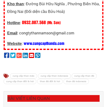
Kho than
: Đường Bùi Hữu Nghĩa , Phường Biên Hòa,
Đồng Nai (Đối diện cầu Bửu Hoà)
0932.087.568
(Mr. Sơn)
Hotline
:
congtythannamson@gmail.com
Email
:
www.cungcapthanda.com
Website
:
cung cấp than indo
cung cấp than indonesia
cung cấp than đá
cung cấp than đốt lò hơi
than đá đốt lò hơi
than đá indonesia
BÀI VIẾT LIÊN QUAN