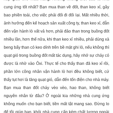
cung ứng tốt nhất? Bạn mua than về đốt, than keo xỉ, gây
bao phiền toái, cho việc phải đổi đi đổi lại. Mất nhiều thời,
ảnh hưởng đến kế hoạch sản xuất công ty, than keo xỉ, đẫn
đến vận hành lò vất vả hơn, phải đảo than trong buồng đốt
nhiều lần, hơn thế nữa, khi than keo xỉ nhiều, phải dùng xà
beng bẩy than có keo dính trên bề mặt ghi lò, nếu không thì
quạt gió trong buồng đốt mất tác dụng, hãy nhớ sự cháy có
được là nhờ vào Ôxi. Thực tế cho thấy than đã keo xỉ rồi,
phần lớn công nhân vận hành lò hơi đều không biết, cứ
thấy tụt hơi là tăng quạt gió, dẫn đến tốn điện cho nhà máy.
Bạn mua than đốt cháy vèo vèo, hao than, không biết
nguyên nhân từ đâu? Ở ngoài kia những nhà cung ứng
không muốn cho bạn biết, tiền mất tật mang sao. Đừng lo
để tôi giúp bạn, khỏi nhà cung cấp kém chất lượng ngoài