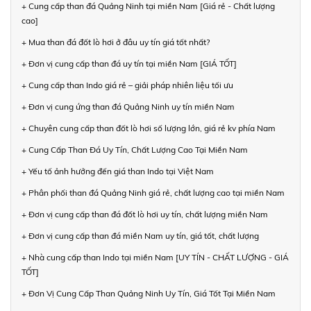
+ Cung cấp than đá Quảng Ninh tại miền Nam [Giá rẻ - Chất lượng
cao]
+ Mua than đá đốt lò hơi ở đâu uy tín giá tốt nhất?
+ Đơn vị cung cấp than đá uy tín tại miền Nam [GIÁ TỐT]
+ Cung cấp than Indo giá rẻ – giải pháp nhiên liệu tối ưu
+ Đơn vị cung ứng than đá Quảng Ninh uy tín miền Nam
+ Chuyên cung cấp than đốt lò hơi số lượng lớn, giá rẻ kv phía Nam
+ Cung Cấp Than Đá Uy Tín, Chất Lượng Cao Tại Miền Nam
+ Yếu tố ảnh hưởng đến giá than Indo tại Việt Nam
+ Phân phối than đá Quảng Ninh giá rẻ, chất lượng cao tại miền Nam
+ Đơn vị cung cấp than đá đốt lò hơi uy tín, chất lượng miền Nam
+ Đơn vị cung cấp than đá miền Nam uy tín, giá tốt, chất lượng
+ Nhà cung cấp than Indo tại miền Nam [UY TÍN - CHẤT LƯỢNG - GIÁ
TỐT]
+ Đơn Vị Cung Cấp Than Quảng Ninh Uy Tín, Giá Tốt Tại Miền Nam