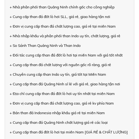
+ Nhà phân phối than Quảng Ninh chính gốc cho công nghiệp
+ Cung cấp than đá đốt lò hơi SLL, giá rẻ, giao hàng tận nơi
+ Đơn vị cung cấp than đá chất lượng cao, giá rẻ tại miền Nam
+ Nhà nhập khẩu và phân phối than Indo uy tín, chất lượng, giá rẻ
+ So Sánh Than Quảng Ninh và Than Indo
+ Đối tác cung cấp than đá đốt lò hơi tại miền Nam với giá tốt nhất
+ Cung cấp than đá chất lượng với nguồn gốc rõ ràng, giá rẻ
+ Chuyên cung cấp than Indo uy tín, giá tốt tại Miền Nam
+ Cung cấp than đá Quảng Ninh sỉ lẻ với giá rẻ, giao hàng tận nơi
+ Địa chỉ cung cấp than đá đốt lò hơi uy tín nhất tại miền Nam
+ Đơn vị cung cấp than đá chất lượng cao, giá rẻ kv phía Nam
+ Bán than đá Indonesia nhập khẩu giá rẻ tại miền Nam
+ Cung cấp than đá Quảng Ninh chất lượng giá rẻ các loại
+ Cung cấp than đá đốt lò hơi tại miền Nam [GIÁ RẺ & CHẤT LƯỢNG]