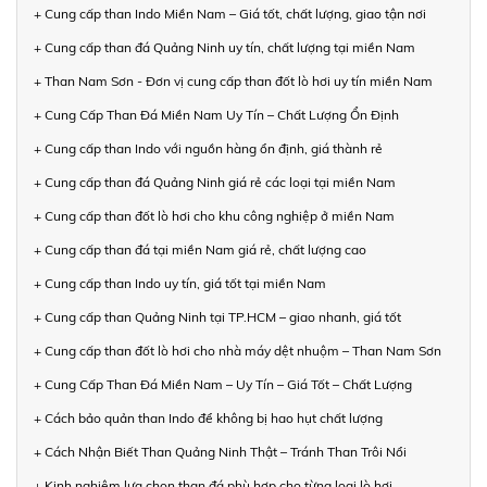
+ Cung cấp than Indo Miền Nam – Giá tốt, chất lượng, giao tận nơi
+ Cung cấp than đá Quảng Ninh uy tín, chất lượng tại miền Nam
+ Than Nam Sơn - Đơn vị cung cấp than đốt lò hơi uy tín miền Nam
+ Cung Cấp Than Đá Miền Nam Uy Tín – Chất Lượng Ổn Định
+ Cung cấp than Indo với nguồn hàng ổn định, giá thành rẻ
+ Cung cấp than đá Quảng Ninh giá rẻ các loại tại miền Nam
+ Cung cấp than đốt lò hơi cho khu công nghiệp ở miền Nam
+ Cung cấp than đá tại miền Nam giá rẻ, chất lượng cao
+ Cung cấp than Indo uy tín, giá tốt tại miền Nam
+ Cung cấp than Quảng Ninh tại TP.HCM – giao nhanh, giá tốt
+ Cung cấp than đốt lò hơi cho nhà máy dệt nhuộm – Than Nam Sơn
+ Cung Cấp Than Đá Miền Nam – Uy Tín – Giá Tốt – Chất Lượng
+ Cách bảo quản than Indo để không bị hao hụt chất lượng
+ Cách Nhận Biết Than Quảng Ninh Thật – Tránh Than Trôi Nổi
+ Kinh nghiệm lựa chọn than đá phù hợp cho từng loại lò hơi