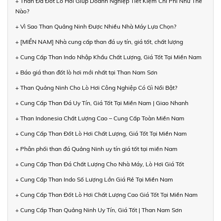
+ Than Đá Đốt Lò Hơi Giúp Doanh Nghiệp Tiết Kiệm Chi Phí Như Thế
Nào?
+ Vì Sao Than Quảng Ninh Được Nhiều Nhà Máy Lựa Chọn?
+ [MIỀN NAM] Nhà cung cấp than đá uy tín, giá tốt, chất lượng
+ Cung Cấp Than Indo Nhập Khẩu Chất Lượng, Giá Tốt Tại Miền Nam
+ Báo giá than đốt lò hơi mới nhất tại Than Nam Sơn
+ Than Quảng Ninh Cho Lò Hơi Công Nghiệp Có Gì Nổi Bật?
+ Cung Cấp Than Đá Uy Tín, Giá Tốt Tại Miền Nam | Giao Nhanh
+ Than Indonesia Chất Lượng Cao – Cung Cấp Toàn Miền Nam
+ Cung Cấp Than Đốt Lò Hơi Chất Lượng, Giá Tốt Tại Miền Nam
+ Phân phối than đá Quảng Ninh uy tín giá tốt tại miền Nam
+ Cung Cấp Than Đá Chất Lượng Cho Nhà Máy, Lò Hơi Giá Tốt
+ Cung Cấp Than Indo Số Lượng Lớn Giá Rẻ Tại Miền Nam
+ Cung Cấp Than Đốt Lò Hơi Chất Lượng Cao Giá Tốt Tại Miền Nam
+ Cung Cấp Than Quảng Ninh Uy Tín, Giá Tốt | Than Nam Sơn