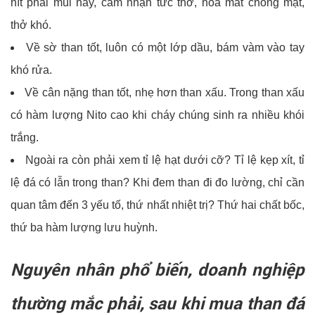
hít phải mùi này, cảm nhận tức thở, hoa mắt chóng mặt,
thở khó.
Về sờ than tốt, luôn có một lớp dầu, bám vàm vào tay
khó rửa.
Về cân nặng than tốt, nhẹ hơn than xấu. Trong than xấu
có hàm lượng Nito cao khi cháy chúng sinh ra nhiều khói
trắng.
Ngoài ra còn phải xem tỉ lệ hạt dưới cỡ? Tỉ lệ kẹp xít, tỉ
lệ đá có lẫn trong than? Khi đem than đi đo lường, chỉ cần
quan tâm đến 3 yếu tố, thứ nhất nhiệt trị? Thứ hai chất bốc,
thứ ba hàm lượng lưu huỳnh.
Nguyên nhân phổ biến, doanh nghiệp
thường mắc phải, sau khi mua than đá