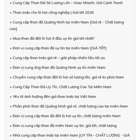
+ Cung Cấp Than Đá Số Lượng Lớn – Giao Nhanh, Giá Cạnh Tranh
+ Than Indo cho lò hơi công nghiệp | Giá tốt 2026
+ Cung cấp than đá Quảng Ninh tại miền Nam [Giá rẻ - Chất lượng
cao]
+ Mua than đá đốt lò hơi ở đâu uy tín giá tốt nhất?
+ Đơn vị cung cấp than đá uy tín tại miền Nam [GIÁ TỐT]
+ Cung cấp than Indo giá rẻ – giải pháp nhiên liệu tối ưu
+ Đơn vị cung ứng than đá Quảng Ninh uy tín miền Nam
+ Chuyên cung cấp than đốt lò hơi số lượng lớn, giá rẻ kv phía Nam
+ Cung Cấp Than Đá Uy Tín, Chất Lượng Cao Tại Miền Nam
+ Yếu tố ảnh hưởng đến giá than Indo tại Việt Nam
+ Phân phối than đá Quảng Ninh giá rẻ, chất lượng cao tại miền Nam
+ Đơn vị cung cấp than đá đốt lò hơi uy tín, chất lượng miền Nam
+ Đơn vị cung cấp than đá miền Nam uy tín, giá tốt, chất lượng
+ Nhà cung cấp than Indo tại miền Nam [UY TÍN - CHẤT LƯỢNG - GIÁ