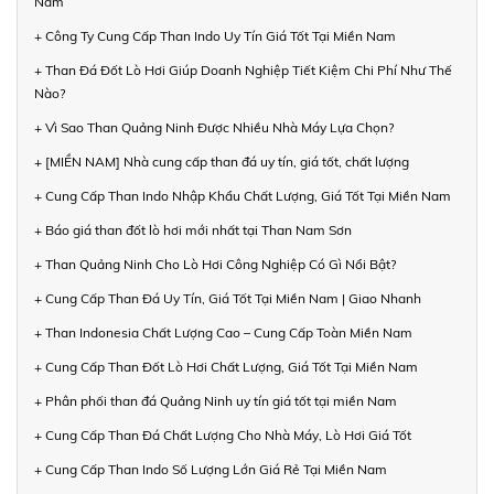
Nam
+ Công Ty Cung Cấp Than Indo Uy Tín Giá Tốt Tại Miền Nam
+ Than Đá Đốt Lò Hơi Giúp Doanh Nghiệp Tiết Kiệm Chi Phí Như Thế
Nào?
+ Vì Sao Than Quảng Ninh Được Nhiều Nhà Máy Lựa Chọn?
+ [MIỀN NAM] Nhà cung cấp than đá uy tín, giá tốt, chất lượng
+ Cung Cấp Than Indo Nhập Khẩu Chất Lượng, Giá Tốt Tại Miền Nam
+ Báo giá than đốt lò hơi mới nhất tại Than Nam Sơn
+ Than Quảng Ninh Cho Lò Hơi Công Nghiệp Có Gì Nổi Bật?
+ Cung Cấp Than Đá Uy Tín, Giá Tốt Tại Miền Nam | Giao Nhanh
+ Than Indonesia Chất Lượng Cao – Cung Cấp Toàn Miền Nam
+ Cung Cấp Than Đốt Lò Hơi Chất Lượng, Giá Tốt Tại Miền Nam
+ Phân phối than đá Quảng Ninh uy tín giá tốt tại miền Nam
+ Cung Cấp Than Đá Chất Lượng Cho Nhà Máy, Lò Hơi Giá Tốt
+ Cung Cấp Than Indo Số Lượng Lớn Giá Rẻ Tại Miền Nam