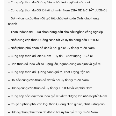
+ Cung cấp than đá Quảng Ninh chất lượng giá rẻ các loại
+ Cung cấp than đá đốt lò hơi tại miền Nam [GIÁ RẺ & CHẤT LƯỢNG]
+ Đơn vị cung cấp than đá giá tốt, chất lượng ổn định, giao hàng
nhanh
+ Than Indonesia - Lựa chọn hàng đầu cho các ngành công nghiệp
+ Nhà cung cấp than Quảng Ninh tốt và uy tín hàng đầu TPHCM
+ Nhà phân phối than đá đốt lò hơi giá rẻ uy tín tại miền Nam
+ Cung cấp than đá Miền Nam – Uy tín – Chất lượng – Giá rẻ
+ Bán than đá Indo với số lượng lớn, nguồn cung ổn định và giá rẻ
+ Cung cấp than đá Quảng Ninh giá rẻ, chất lượng, tận nơi
+ Đối tác cung cấp than đá đốt lò hơi uy tín tại miền Nam
+ Đơn vị cung cấp than đá uy tín tại TPHCM và kv phía Nam
+ Cung cấp các loại than Indo giá rẻ với trữ lượng lớn nhỏ kv phía Nam
+ Chuyên phân phối các loại than Quảng Ninh giá rẻ, chất lượng cao
+ Đơn vị phân phối than đá đốt lò hơi uy tín giá rẻ tại miền Nam