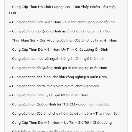
+ Cung Cấp Than Đá Chất Lượng Cao – Giải Pháp Nhiên Liệu Hiệu
Quả
+ Cung cấp than Indo Miền Nam – Giá tốt, chất lượng, giao tận nơi
+ Cung cấp than đá Quảng Ninh uy tín, chất lượng tại miền Nam
+ Than Nam Sơn - Đơn vị cung cấp than đốt lò hơi uy tín miền Nam
+ Cung Cấp Than Đá Miền Nam Uy Tín – Chất Lượng Ổn Định
+ Cung cấp than Indo với nguồn hàng ổn định, giá thành rẻ
+ Cung cấp than đá Quảng Ninh giá rẻ các loại tại miền Nam
+ Cung cấp than đốt lò hơi cho khu công nghiệp ở miền Nam
+ Cung cấp than đá tại miền Nam giá rẻ, chất lượng cao
+ Cung cấp than Indo uy tín, giá tốt tại miền Nam
+ Cung cấp than Quảng Ninh tại TP.HCM – giao nhanh, giá tốt
+ Cung cấp than đốt lò hơi cho nhà máy dệt nhuộm – Than Nam Sơn
+ Cung Cấp Than Đá Miền Nam – Uy Tín – Giá Tốt – Chất Lượng
+ Cách bảo quản than Indo để không bị hao hụt chất lượng