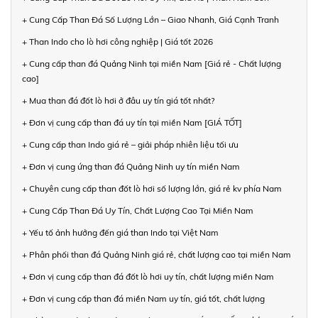
+ Cung Cấp Than Đá Số Lượng Lớn – Giao Nhanh, Giá Cạnh Tranh
+ Than Indo cho lò hơi công nghiệp | Giá tốt 2026
+ Cung cấp than đá Quảng Ninh tại miền Nam [Giá rẻ - Chất lượng
cao]
+ Mua than đá đốt lò hơi ở đâu uy tín giá tốt nhất?
+ Đơn vị cung cấp than đá uy tín tại miền Nam [GIÁ TỐT]
+ Cung cấp than Indo giá rẻ – giải pháp nhiên liệu tối ưu
+ Đơn vị cung ứng than đá Quảng Ninh uy tín miền Nam
+ Chuyên cung cấp than đốt lò hơi số lượng lớn, giá rẻ kv phía Nam
+ Cung Cấp Than Đá Uy Tín, Chất Lượng Cao Tại Miền Nam
+ Yếu tố ảnh hưởng đến giá than Indo tại Việt Nam
+ Phân phối than đá Quảng Ninh giá rẻ, chất lượng cao tại miền Nam
+ Đơn vị cung cấp than đá đốt lò hơi uy tín, chất lượng miền Nam
+ Đơn vị cung cấp than đá miền Nam uy tín, giá tốt, chất lượng