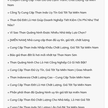
Nam
+ Công Ty Cung Cấp Than Indo Uy Tín Giá Tốt Tại Miền Nam
+ Than Đá Đốt Lò Hơi Giúp Doanh Nghiệp Tiết Kiệm Chi Phí Như Thế
Nào?
+ Vì Sao Than Quảng Ninh Được Nhiều Nhà Máy Lựa Chọn?
+ [MIỀN NAM] Nhà cung cấp than đá uy tín, giá tốt, chất lượng
+ Cung Cấp Than Indo Nhập Khẩu Chất Lượng, Giá Tốt Tại Miền Nam
+ Báo giá than đốt lò hơi mới nhất tại Than Nam Sơn
+ Than Quảng Ninh Cho Lò Hơi Công Nghiệp Có Gì Nổi Bật?
+ Cung Cấp Than Đá Uy Tín, Giá Tốt Tại Miền Nam | Giao Nhanh
+ Than Indonesia Chất Lượng Cao – Cung Cấp Toàn Miền Nam
+ Cung Cấp Than Đốt Lò Hơi Chất Lượng, Giá Tốt Tại Miền Nam
+ Phân phối than đá Quảng Ninh uy tín giá tốt tại miền Nam
+ Cung Cấp Than Đá Chất Lượng Cho Nhà Máy, Lò Hơi Giá Tốt
+ Cung Cấp Than Indo Số Lượng Lớn Giá Rẻ Tại Miền Nam