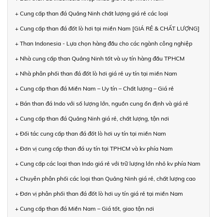
+ Cung cấp than đá Quảng Ninh chất lượng giá rẻ các loại
+ Cung cấp than đá đốt lò hơi tại miền Nam [GIÁ RẺ & CHẤT LƯỢNG]
+ Than Indonesia - Lựa chọn hàng đầu cho các ngành công nghiệp
+ Nhà cung cấp than Quảng Ninh tốt và uy tín hàng đầu TPHCM
+ Nhà phân phối than đá đốt lò hơi giá rẻ uy tín tại miền Nam
+ Cung cấp than đá Miền Nam – Uy tín – Chất lượng – Giá rẻ
+ Bán than đá Indo với số lượng lớn, nguồn cung ổn định và giá rẻ
+ Cung cấp than đá Quảng Ninh giá rẻ, chất lượng, tận nơi
+ Đối tác cung cấp than đá đốt lò hơi uy tín tại miền Nam
+ Đơn vị cung cấp than đá uy tín tại TPHCM và kv phía Nam
+ Cung cấp các loại than Indo giá rẻ với trữ lượng lớn nhỏ kv phía Nam
+ Chuyên phân phối các loại than Quảng Ninh giá rẻ, chất lượng cao
+ Đơn vị phân phối than đá đốt lò hơi uy tín giá rẻ tại miền Nam
+ Cung cấp than đá Miền Nam – Giá tốt, giao tận nơi