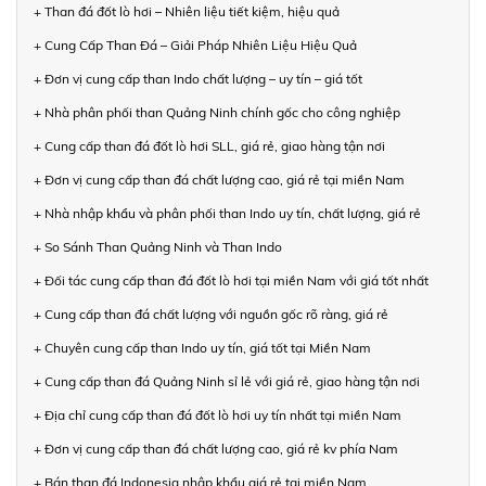
+ Than đá đốt lò hơi – Nhiên liệu tiết kiệm, hiệu quả
+ Cung Cấp Than Đá – Giải Pháp Nhiên Liệu Hiệu Quả
+ Đơn vị cung cấp than Indo chất lượng – uy tín – giá tốt
+ Nhà phân phối than Quảng Ninh chính gốc cho công nghiệp
+ Cung cấp than đá đốt lò hơi SLL, giá rẻ, giao hàng tận nơi
+ Đơn vị cung cấp than đá chất lượng cao, giá rẻ tại miền Nam
+ Nhà nhập khẩu và phân phối than Indo uy tín, chất lượng, giá rẻ
+ So Sánh Than Quảng Ninh và Than Indo
+ Đối tác cung cấp than đá đốt lò hơi tại miền Nam với giá tốt nhất
+ Cung cấp than đá chất lượng với nguồn gốc rõ ràng, giá rẻ
+ Chuyên cung cấp than Indo uy tín, giá tốt tại Miền Nam
+ Cung cấp than đá Quảng Ninh sỉ lẻ với giá rẻ, giao hàng tận nơi
+ Địa chỉ cung cấp than đá đốt lò hơi uy tín nhất tại miền Nam
+ Đơn vị cung cấp than đá chất lượng cao, giá rẻ kv phía Nam
+ Bán than đá Indonesia nhập khẩu giá rẻ tại miền Nam