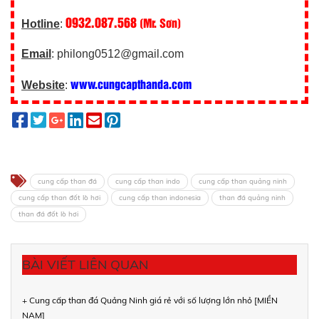
0932.087.568
(Mr. Sơn)
Hotline
:
Email
: philong0512@gmail.com
www.cungcapthanda.com
Website
:
cung cấp than đá
cung cấp than indo
cung cấp than quảng ninh
cung cấp than đốt lò hơi
cung cấp than indonesia
than đá quảng ninh
than đá đốt lò hơi
BÀI VIẾT LIÊN QUAN
+ Cung cấp than đá Quảng Ninh giá rẻ với số lượng lớn nhỏ [MIỀN
NAM]