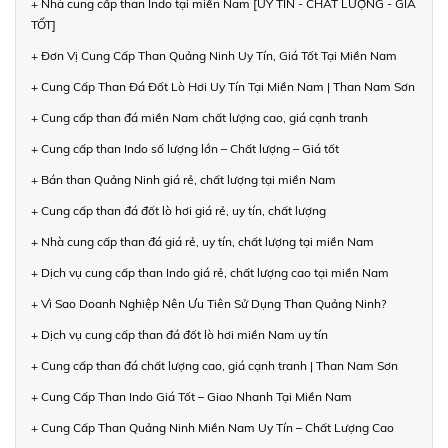
+ Nhà cung cấp than Indo tại miền Nam [UY TÍN - CHẤT LƯỢNG - GIÁ
TỐT]
+ Đơn Vị Cung Cấp Than Quảng Ninh Uy Tín, Giá Tốt Tại Miền Nam
+ Cung Cấp Than Đá Đốt Lò Hơi Uy Tín Tại Miền Nam | Than Nam Sơn
+ Cung cấp than đá miền Nam chất lượng cao, giá cạnh tranh
+ Cung cấp than Indo số lượng lớn – Chất lượng – Giá tốt
+ Bán than Quảng Ninh giá rẻ, chất lượng tại miền Nam
+ Cung cấp than đá đốt lò hơi giá rẻ, uy tín, chất lượng
+ Nhà cung cấp than đá giá rẻ, uy tín, chất lượng tại miền Nam
+ Dịch vụ cung cấp than Indo giá rẻ, chất lượng cao tại miền Nam
+ Vì Sao Doanh Nghiệp Nên Ưu Tiên Sử Dụng Than Quảng Ninh?
+ Dịch vụ cung cấp than đá đốt lò hơi miền Nam uy tín
+ Cung cấp than đá chất lượng cao, giá cạnh tranh | Than Nam Sơn
+ Cung Cấp Than Indo Giá Tốt – Giao Nhanh Tại Miền Nam
+ Cung Cấp Than Quảng Ninh Miền Nam Uy Tín – Chất Lượng Cao