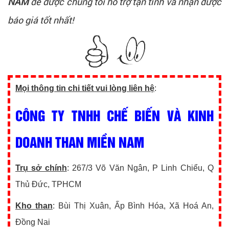
NAM
để được chúng tôi hỗ trợ tận tình và nhận được
báo giá tốt nhất!
Mọi thông tin chi tiết vui lòng liên hệ
:
CÔNG TY TNHH CHẾ BIẾN VÀ KINH
DOANH THAN MIỀN NAM
Trụ sở chính
: 267/3 Võ Văn Ngân, P Linh Chiểu, Q
Thủ Đức, TPHCM
Kho than
: Bùi Thị Xuân, Ấp Bình Hóa, Xã Hoá An,
Đồng Nai