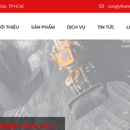
 Đức, TP.HCM
congtythan
IỚI THIỆU
SẢN PHẨM
DỊCH VỤ
TIN TỨC
L
NGHIỆP HÀNG ĐẦU