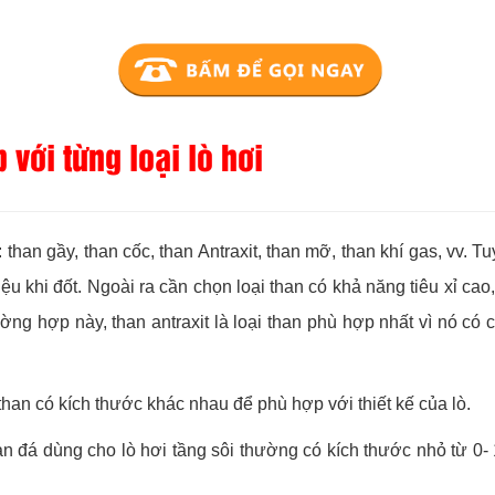
với từng loại lò hơi
an gầy, than cốc, than Antraxit, than mỡ, than khí gas, vv. Tuy
iệu khi đốt. Ngoài ra cần chọn loại than có khả năng tiêu xỉ cao
ng hợp này, than antraxit là loại than phù hợp nhất vì nó có chất
 than có kích thước khác nhau để phù hợp với thiết kế của lò.
 than đá dùng cho lò hơi tầng sôi thường có kích thước nhỏ từ 