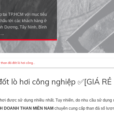
p tại TP.HCM với mục tiêu
khẩu tới các khách hàng ở
h Dương, Tây Ninh, Bình
An…
han đá đốt lò hơi công...
đốt lò hơi công nghiệp ✅[GIÁ 
i hơi được sử dụng nhiều nhất. Tuy nhiên, do nhu cầu sử dụng
NH DOANH THAN MIỀN NAM
chuyên cung cấp than đá số lượn