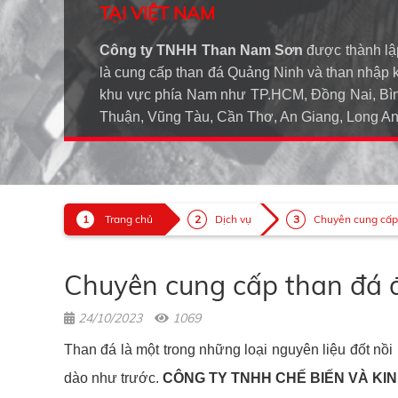
TẠI VIỆT NAM
Công ty TNHH Than Nam Sơn
được thành lậ
là cung cấp than đá Quảng Ninh và than nhập 
khu vực phía Nam như TP.HCM, Đồng Nai, Bìn
Thuận, Vũng Tàu, Cần Thơ, An Giang, Long 
Trang chủ
Dịch vụ
Chuyên cung cấp t
Chuyên cung cấp than đá 
24/10/2023
1069
Than đá là một trong những loại nguyên liệu đốt nồ
dào như trước.
CÔNG TY TNHH CHẾ BIẾN VÀ KI