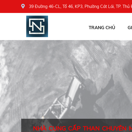
39 Đường 46-CL, Tổ 46, KP3, Phường Cát Lái, TP. Thủ
TRANG CHỦ
G
NHÀ CUNG CẤP THAN CHUYÊN 