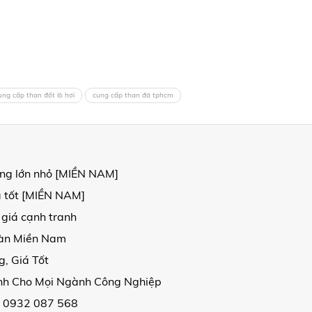
ung cấp than đốt lò hơi
cung cấp than đá tphcm
ợng lớn nhỏ [MIỀN NAM]
á tốt [MIỀN NAM]
 giá cạnh tranh
oàn Miền Nam
, Giá Tốt
ịnh Cho Mọi Ngành Công Nghiệp
| 0932 087 568