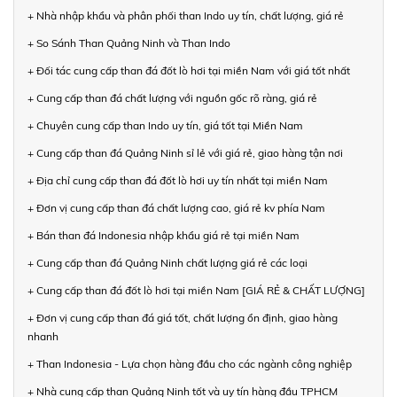
+ Nhà nhập khẩu và phân phối than Indo uy tín, chất lượng, giá rẻ
+ So Sánh Than Quảng Ninh và Than Indo
+ Đối tác cung cấp than đá đốt lò hơi tại miền Nam với giá tốt nhất
+ Cung cấp than đá chất lượng với nguồn gốc rõ ràng, giá rẻ
+ Chuyên cung cấp than Indo uy tín, giá tốt tại Miền Nam
+ Cung cấp than đá Quảng Ninh sỉ lẻ với giá rẻ, giao hàng tận nơi
+ Địa chỉ cung cấp than đá đốt lò hơi uy tín nhất tại miền Nam
+ Đơn vị cung cấp than đá chất lượng cao, giá rẻ kv phía Nam
+ Bán than đá Indonesia nhập khẩu giá rẻ tại miền Nam
+ Cung cấp than đá Quảng Ninh chất lượng giá rẻ các loại
+ Cung cấp than đá đốt lò hơi tại miền Nam [GIÁ RẺ & CHẤT LƯỢNG]
+ Đơn vị cung cấp than đá giá tốt, chất lượng ổn định, giao hàng
nhanh
+ Than Indonesia - Lựa chọn hàng đầu cho các ngành công nghiệp
+ Nhà cung cấp than Quảng Ninh tốt và uy tín hàng đầu TPHCM