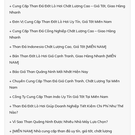
+ Cung Cấp Than Đá Đốt Lò Hơi Chất Lượng Cao – Giá Tốt, Giao Hàng
Nhanh
+ Đơn Vị Cung Cấp Than Đốt Lò Hơi Uy Tín, Giá Tốt Miền Nam
+ Cung Cấp Than Đá Công Nghiệp Chất Lượng Cao – Giao Hàng
Nhanh
+ Than Đá Indonesia Chất Lượng Cao, Giá Tốt [MIỀN NAM]
+ Bán Than Đốt Lò Hơi Giá Cạnh Tranh, Giao Hàng Nhanh [MIỀN
NAM]
+ Báo Giá Than Quảng Ninh Mới Nhất Hiện Nay
+ Chuyên Cung Cấp Than Đá Giá Cạnh Tranh, Chất Lượng Tại Miền
Nam
+ Công Ty Cung Cấp Than Indo Uy Tín Giá Tốt Tại Miền Nam
+ Than Đá Đốt Lò Hơi Giúp Doanh Nghiệp Tiết Kiệm Chi Phí Như Thế
Nào?
+ Vì Sao Than Quảng Ninh Được Nhiều Nhà Máy Lựa Chọn?
+ [MIỀN NAM] Nhà cung cấp than đá uy tín, giá tốt, chất lượng