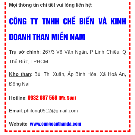
Mọi thông tin chi tiết vui lòng liên hệ
:
CÔNG TY TNHH CHẾ BIẾN VÀ KINH
DOANH THAN MIỀN NAM
Trụ sở chính
: 267/3 Võ Văn Ngân, P Linh Chiểu, Q
Thủ Đức, TPHCM
Kho than
: Bùi Thị Xuân, Ấp Bình Hóa, Xã Hoá An,
Đồng Nai
0932 087 568
(Mr. Sơn)
Hotline
:
Email
: philong0512@gmail.com
www.cungcapthanda.com
Website
: