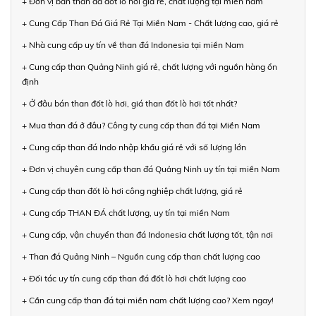
+ Đơn vị bán than đá đốt lò hơi giá rẻ, chất lượng tại miền nam
+ Cung Cấp Than Đá Giá Rẻ Tại Miền Nam - Chất lượng cao, giá rẻ
+ Nhà cung cấp uy tín về than đá Indonesia tại miền Nam
+ Cung cấp than Quảng Ninh giá rẻ, chất lượng với nguồn hàng ổn
định
+ Ở đâu bán than đốt lò hơi, giá than đốt lò hơi tốt nhất?
+ Mua than đá ở đâu? Công ty cung cấp than đá tại Miền Nam
+ Cung cấp than đá Indo nhập khẩu giá rẻ với số lượng lớn
+ Đơn vị chuyên cung cấp than đá Quảng Ninh uy tín tại miền Nam
+ Cung cấp than đốt lò hơi công nghiệp chất lượng, giá rẻ
+ Cung cấp THAN ĐÁ chất lượng, uy tín tại miền Nam
+ Cung cấp, vận chuyển than đá Indonesia chất lượng tốt, tận nơi
+ Than đá Quảng Ninh – Nguồn cung cấp than chất lượng cao
+ Đối tác uy tín cung cấp than đá đốt lò hơi chất lượng cao
+ Cần cung cấp than đá tại miền nam chất lượng cao? Xem ngay!