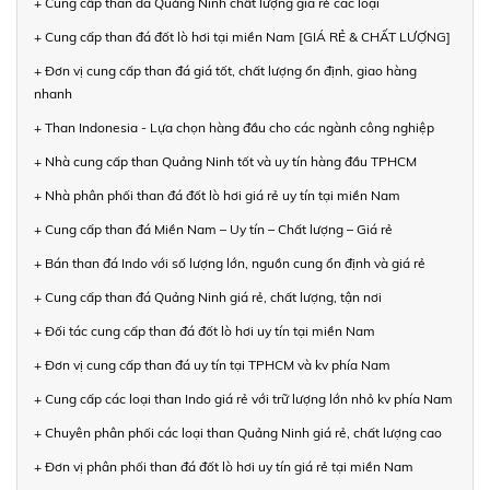
+ Cung cấp than đá Quảng Ninh chất lượng giá rẻ các loại
+ Cung cấp than đá đốt lò hơi tại miền Nam [GIÁ RẺ & CHẤT LƯỢNG]
+ Đơn vị cung cấp than đá giá tốt, chất lượng ổn định, giao hàng
nhanh
+ Than Indonesia - Lựa chọn hàng đầu cho các ngành công nghiệp
+ Nhà cung cấp than Quảng Ninh tốt và uy tín hàng đầu TPHCM
+ Nhà phân phối than đá đốt lò hơi giá rẻ uy tín tại miền Nam
+ Cung cấp than đá Miền Nam – Uy tín – Chất lượng – Giá rẻ
+ Bán than đá Indo với số lượng lớn, nguồn cung ổn định và giá rẻ
+ Cung cấp than đá Quảng Ninh giá rẻ, chất lượng, tận nơi
+ Đối tác cung cấp than đá đốt lò hơi uy tín tại miền Nam
+ Đơn vị cung cấp than đá uy tín tại TPHCM và kv phía Nam
+ Cung cấp các loại than Indo giá rẻ với trữ lượng lớn nhỏ kv phía Nam
+ Chuyên phân phối các loại than Quảng Ninh giá rẻ, chất lượng cao
+ Đơn vị phân phối than đá đốt lò hơi uy tín giá rẻ tại miền Nam