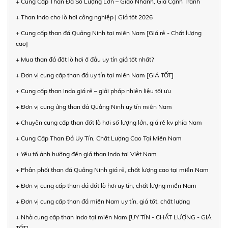
+ Cung Cấp Than Đá Số Lượng Lớn – Giao Nhanh, Giá Cạnh Tranh
+ Than Indo cho lò hơi công nghiệp | Giá tốt 2026
+ Cung cấp than đá Quảng Ninh tại miền Nam [Giá rẻ - Chất lượng
cao]
+ Mua than đá đốt lò hơi ở đâu uy tín giá tốt nhất?
+ Đơn vị cung cấp than đá uy tín tại miền Nam [GIÁ TỐT]
+ Cung cấp than Indo giá rẻ – giải pháp nhiên liệu tối ưu
+ Đơn vị cung ứng than đá Quảng Ninh uy tín miền Nam
+ Chuyên cung cấp than đốt lò hơi số lượng lớn, giá rẻ kv phía Nam
+ Cung Cấp Than Đá Uy Tín, Chất Lượng Cao Tại Miền Nam
+ Yếu tố ảnh hưởng đến giá than Indo tại Việt Nam
+ Phân phối than đá Quảng Ninh giá rẻ, chất lượng cao tại miền Nam
+ Đơn vị cung cấp than đá đốt lò hơi uy tín, chất lượng miền Nam
+ Đơn vị cung cấp than đá miền Nam uy tín, giá tốt, chất lượng
+ Nhà cung cấp than Indo tại miền Nam [UY TÍN - CHẤT LƯỢNG - GIÁ
TỐT]