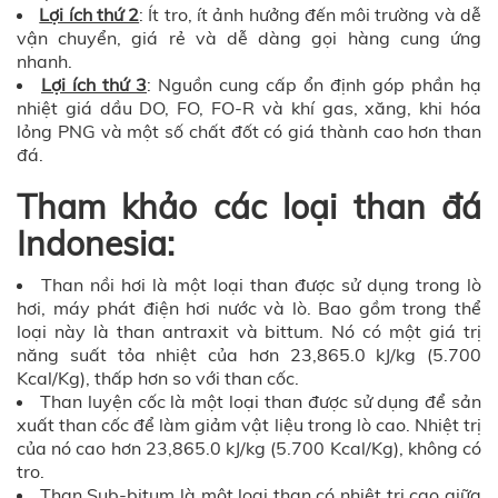
Lợi ích thứ 2
: Ít tro, ít ảnh hưởng đến môi trường và dễ
vận chuyển, giá rẻ và dễ dàng gọi hàng cung ứng
nhanh.
Lợi ích thứ 3
: Nguồn cung cấp ổn định góp phần hạ
nhiệt giá dầu DO, FO, FO-R và khí gas, xăng, khi hóa
lỏng PNG và một số chất đốt có giá thành cao hơn than
đá.
Tham khảo các loại than đá
Indonesia:
Than nồi hơi là một loại than được sử dụng trong lò
hơi, máy phát điện hơi nước và lò. Bao gồm trong thể
loại này là than antraxit và bittum. Nó có một giá trị
năng suất tỏa nhiệt của hơn 23,865.0 kJ/kg (5.700
Kcal/Kg), thấp hơn so với than cốc.
Than luyện cốc là một loại than được sử dụng để sản
xuất than cốc để làm giảm vật liệu trong lò cao. Nhiệt trị
của nó cao hơn 23,865.0 kJ/kg (5.700 Kcal/Kg), không có
tro.
Than Sub-bitum là một loại than có nhiệt trị cao giữa