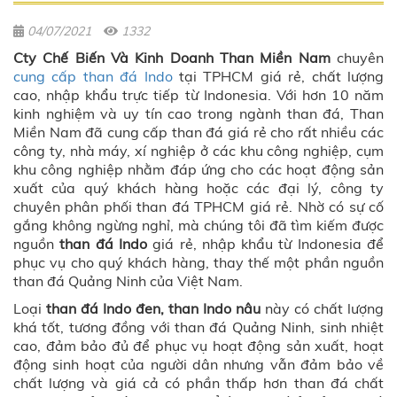
04/07/2021
1332
Cty Chế Biến Và Kinh Doanh Than Miền Nam
chuyên
cung cấp than đá Indo
tại TPHCM giá rẻ, chất lượng
cao, nhập khẩu trực tiếp từ Indonesia. Với hơn 10 năm
kinh nghiệm và uy tín cao trong ngành than đá, Than
Miền Nam đã cung cấp than đá giá rẻ cho rất nhiều các
công ty, nhà máy, xí nghiệp ở các khu công nghiệp, cụm
khu công nghiệp nhằm đáp ứng cho các hoạt động sản
xuất của quý khách hàng hoặc các đại lý, công ty
chuyên phân phối than đá TPHCM giá rẻ. Nhờ có sự cố
gắng không ngừng nghỉ, mà chúng tôi đã tìm kiếm được
nguồn
than đá Indo
giá rẻ, nhập khẩu từ Indonesia để
phục vụ cho quý khách hàng, thay thế một phần nguồn
than đá Quảng Ninh của Việt Nam.
Loại
than đá Indo đen, than Indo nâu
này có chất lượng
khá tốt, tương đồng với than đá Quảng Ninh, sinh nhiệt
cao, đảm bảo đủ để phục vụ hoạt động sản xuất, hoạt
động sinh hoạt của người dân nhưng vẫn đảm bảo về
chất lượng và giá cả có phần thấp hơn than đá chất