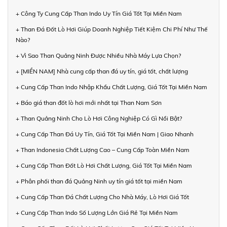
+ Công Ty Cung Cấp Than Indo Uy Tín Giá Tốt Tại Miền Nam
+ Than Đá Đốt Lò Hơi Giúp Doanh Nghiệp Tiết Kiệm Chi Phí Như Thế
Nào?
+ Vì Sao Than Quảng Ninh Được Nhiều Nhà Máy Lựa Chọn?
+ [MIỀN NAM] Nhà cung cấp than đá uy tín, giá tốt, chất lượng
+ Cung Cấp Than Indo Nhập Khẩu Chất Lượng, Giá Tốt Tại Miền Nam
+ Báo giá than đốt lò hơi mới nhất tại Than Nam Sơn
+ Than Quảng Ninh Cho Lò Hơi Công Nghiệp Có Gì Nổi Bật?
+ Cung Cấp Than Đá Uy Tín, Giá Tốt Tại Miền Nam | Giao Nhanh
+ Than Indonesia Chất Lượng Cao – Cung Cấp Toàn Miền Nam
+ Cung Cấp Than Đốt Lò Hơi Chất Lượng, Giá Tốt Tại Miền Nam
+ Phân phối than đá Quảng Ninh uy tín giá tốt tại miền Nam
+ Cung Cấp Than Đá Chất Lượng Cho Nhà Máy, Lò Hơi Giá Tốt
+ Cung Cấp Than Indo Số Lượng Lớn Giá Rẻ Tại Miền Nam