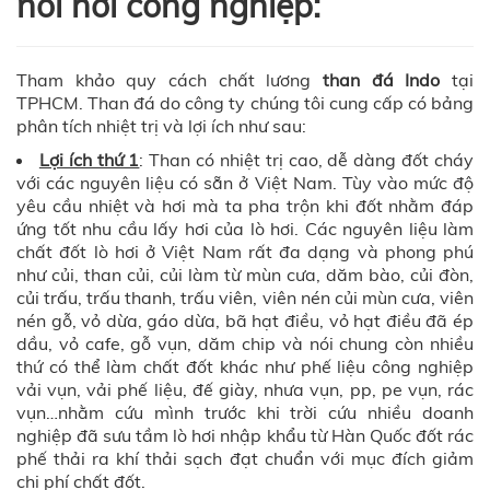
nồi hơi công nghiệp:
Tham khảo quy cách chất lương
than đá Indo
tại
TPHCM. Than đá do công ty chúng tôi cung cấp có bảng
phân tích nhiệt trị và lợi ích như sau:
Lợi ích thứ 1
: Than có nhiệt trị cao, dễ dàng đốt cháy
với các nguyên liệu có sẵn ở Việt Nam. Tùy vào mức độ
yêu cầu nhiệt và hơi mà ta pha trộn khi đốt nhằm đáp
ứng tốt nhu cầu lấy hơi của lò hơi. Các nguyên liệu làm
chất đốt lò hơi ở Việt Nam rất đa dạng và phong phú
như củi, than củi, củi làm từ mùn cưa, dăm bào, củi đòn,
củi trấu, trấu thanh, trấu viên, viên nén củi mùn cưa, viên
nén gỗ, vỏ dừa, gáo dừa, bã hạt điều, vỏ hạt điều đã ép
dầu, vỏ cafe, gỗ vụn, dăm chip và nói chung còn nhiều
thứ có thể làm chất đốt khác như phế liệu công nghiệp
vải vụn, vải phế liệu, đế giày, nhưa vụn, pp, pe vụn, rác
vụn…nhằm cứu mình trước khi trời cứu nhiều doanh
nghiệp đã sưu tầm lò hơi nhập khẩu từ Hàn Quốc đốt rác
phế thải ra khí thải sạch đạt chuẩn với mục đích giảm
chi phí chất đốt.