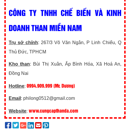
CÔNG TY TNHH CHẾ BIẾN VÀ KINH
DOANH THAN MIỀN NAM
Trụ sở chính
: 267/3 Võ Văn Ngân, P Linh Chiểu, Q
Thủ Đức, TPHCM
Kho than
: Bùi Thị Xuân, Ấp Bình Hóa, Xã Hoá An,
Đồng Nai
0994.909.999 (Mr. Dương)
Hotline
:
Email
: philong0512@gmail.com
www.cungcapthanda.com
Website
: