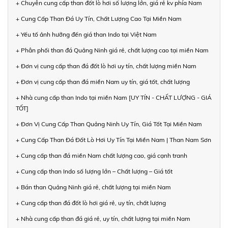
+ Chuyên cung cấp than đốt lò hơi số lượng lớn, giá rẻ kv phía Nam
+ Cung Cấp Than Đá Uy Tín, Chất Lượng Cao Tại Miền Nam
+ Yếu tố ảnh hưởng đến giá than Indo tại Việt Nam
+ Phân phối than đá Quảng Ninh giá rẻ, chất lượng cao tại miền Nam
+ Đơn vị cung cấp than đá đốt lò hơi uy tín, chất lượng miền Nam
+ Đơn vị cung cấp than đá miền Nam uy tín, giá tốt, chất lượng
+ Nhà cung cấp than Indo tại miền Nam [UY TÍN - CHẤT LƯỢNG - GIÁ
TỐT]
+ Đơn Vị Cung Cấp Than Quảng Ninh Uy Tín, Giá Tốt Tại Miền Nam
+ Cung Cấp Than Đá Đốt Lò Hơi Uy Tín Tại Miền Nam | Than Nam Sơn
+ Cung cấp than đá miền Nam chất lượng cao, giá cạnh tranh
+ Cung cấp than Indo số lượng lớn – Chất lượng – Giá tốt
+ Bán than Quảng Ninh giá rẻ, chất lượng tại miền Nam
+ Cung cấp than đá đốt lò hơi giá rẻ, uy tín, chất lượng
+ Nhà cung cấp than đá giá rẻ, uy tín, chất lượng tại miền Nam