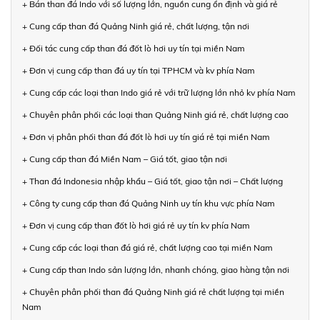
+ Bán than đá Indo với số lượng lớn, nguồn cung ổn định và giá rẻ
+ Cung cấp than đá Quảng Ninh giá rẻ, chất lượng, tận nơi
+ Đối tác cung cấp than đá đốt lò hơi uy tín tại miền Nam
+ Đơn vị cung cấp than đá uy tín tại TPHCM và kv phía Nam
+ Cung cấp các loại than Indo giá rẻ với trữ lượng lớn nhỏ kv phía Nam
+ Chuyên phân phối các loại than Quảng Ninh giá rẻ, chất lượng cao
+ Đơn vị phân phối than đá đốt lò hơi uy tín giá rẻ tại miền Nam
+ Cung cấp than đá Miền Nam – Giá tốt, giao tận nơi
+ Than đá Indonesia nhập khẩu – Giá tốt, giao tận nơi – Chất lượng
+ Công ty cung cấp than đá Quảng Ninh uy tín khu vực phía Nam
+ Đơn vị cung cấp than đốt lò hơi giá rẻ uy tín kv phía Nam
+ Cung cấp các loại than đá giá rẻ, chất lượng cao tại miền Nam
+ Cung cấp than Indo sản lượng lớn, nhanh chóng, giao hàng tận nơi
+ Chuyên phân phối than đá Quảng Ninh giá rẻ chất lượng tại miền
Nam