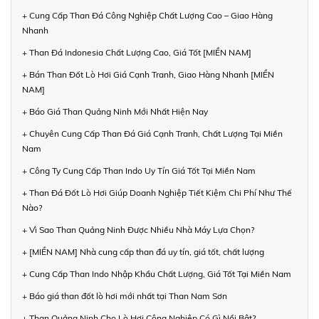
+ Cung Cấp Than Đá Công Nghiệp Chất Lượng Cao – Giao Hàng
Nhanh
+ Than Đá Indonesia Chất Lượng Cao, Giá Tốt [MIỀN NAM]
+ Bán Than Đốt Lò Hơi Giá Cạnh Tranh, Giao Hàng Nhanh [MIỀN
NAM]
+ Báo Giá Than Quảng Ninh Mới Nhất Hiện Nay
+ Chuyên Cung Cấp Than Đá Giá Cạnh Tranh, Chất Lượng Tại Miền
Nam
+ Công Ty Cung Cấp Than Indo Uy Tín Giá Tốt Tại Miền Nam
+ Than Đá Đốt Lò Hơi Giúp Doanh Nghiệp Tiết Kiệm Chi Phí Như Thế
Nào?
+ Vì Sao Than Quảng Ninh Được Nhiều Nhà Máy Lựa Chọn?
+ [MIỀN NAM] Nhà cung cấp than đá uy tín, giá tốt, chất lượng
+ Cung Cấp Than Indo Nhập Khẩu Chất Lượng, Giá Tốt Tại Miền Nam
+ Báo giá than đốt lò hơi mới nhất tại Than Nam Sơn
+ Than Quảng Ninh Cho Lò Hơi Công Nghiệp Có Gì Nổi Bật?