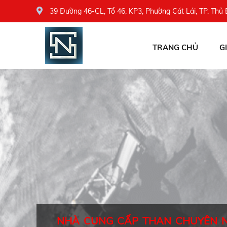
39 Đường 46-CL, Tổ 46, KP3, Phường Cát Lái, TP. Thủ
TRANG CHỦ
G
NHÀ CUNG CẤP THAN CHUYÊN 