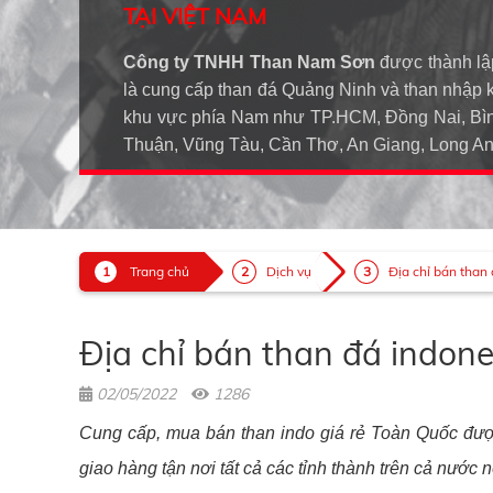
TẠI VIỆT NAM
Công ty TNHH Than Nam Sơn
được thành lậ
là cung cấp than đá Quảng Ninh và than nhập 
khu vực phía Nam như TP.HCM, Đồng Nai, Bìn
Thuận, Vũng Tàu, Cần Thơ, An Giang, Long 
Trang chủ
Dịch vụ
Địa chỉ bán than 
Địa chỉ bán than đá indone
02/05/2022
1286
Cung cấp, mua bán than indo giá rẻ Toàn Quốc đư
giao hàng tận nơi tất cả các tỉnh thành trên cả nước 