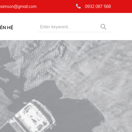
namson@gmail.com
0932 087 568
IÊN HỆ