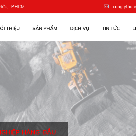
 Đức, TP.HCM
congtythan
IỚI THIỆU
SẢN PHẨM
DỊCH VỤ
TIN TỨC
L
NGHIỆP HÀNG ĐẦU