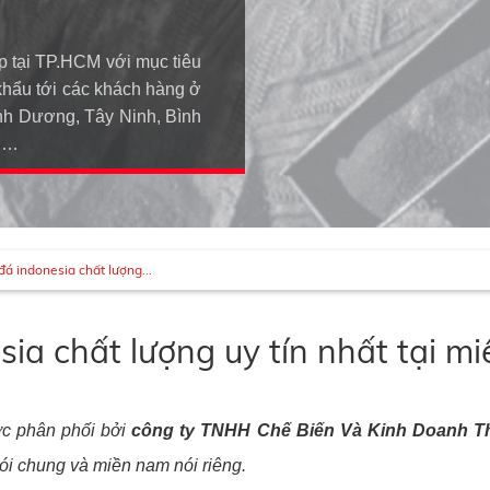
p tại TP.HCM với mục tiêu
khẩu tới các khách hàng ở
h Dương, Tây Ninh, Bình
An…
đá indonesia chất lượng...
sia chất lượng uy tín nhất tại m
ợc phân phối bởi
công ty TNHH Chế Biến Và Kinh Doanh T
nói chung và miền nam nói riêng.