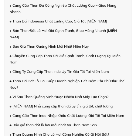
+ Cung Cấp Than Đá Công Nghiệp Chất Lượng Cao – Giao Hàng
Nhanh
+ Than Đá Indonesia Chất Lượng Cao, Giá Tốt [MIỀN NAM]
+ Bán Than Đốt Lò Hơi Giá Cạnh Tranh, Giao Hàng Nhanh [MIỀN
NAM]
+ Báo Giá Than Quảng Ninh Mới Nhất Hiện Nay
+ Chuyên Cung Cấp Than Đá Giá Cạnh Tranh, Chất Lượng Tại Miền
Nam
+ Công Ty Cung Cấp Than Indo Uy Tín Giá Tốt Tại Miền Nam
+ Than Đá Đốt Lò Hơi Giúp Doanh Nghiệp Tiết Kiệm Chi Phí Như Thế
Nào?
+ Vì Sao Than Quảng Ninh Được Nhiều Nhà Máy Lựa Chọn?
+ [MIỀN NAM] Nhà cung cấp than đá uy tín, giá tốt, chất lượng
+ Cung Cấp Than Indo Nhập Khẩu Chất Lượng, Giá Tốt Tại Miền Nam
+ Báo giá than đốt lò hơi mới nhất tại Than Nam Sơn
+ Than Quảng Ninh Cho Lò Hơi Công Nghiệp Có Gì Nổi Bật?