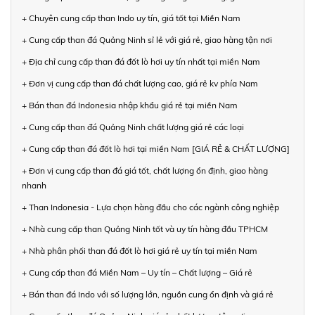
+ Chuyên cung cấp than Indo uy tín, giá tốt tại Miền Nam
+ Cung cấp than đá Quảng Ninh sỉ lẻ với giá rẻ, giao hàng tận nơi
+ Địa chỉ cung cấp than đá đốt lò hơi uy tín nhất tại miền Nam
+ Đơn vị cung cấp than đá chất lượng cao, giá rẻ kv phía Nam
+ Bán than đá Indonesia nhập khẩu giá rẻ tại miền Nam
+ Cung cấp than đá Quảng Ninh chất lượng giá rẻ các loại
+ Cung cấp than đá đốt lò hơi tại miền Nam [GIÁ RẺ & CHẤT LƯỢNG]
+ Đơn vị cung cấp than đá giá tốt, chất lượng ổn định, giao hàng
nhanh
+ Than Indonesia - Lựa chọn hàng đầu cho các ngành công nghiệp
+ Nhà cung cấp than Quảng Ninh tốt và uy tín hàng đầu TPHCM
+ Nhà phân phối than đá đốt lò hơi giá rẻ uy tín tại miền Nam
+ Cung cấp than đá Miền Nam – Uy tín – Chất lượng – Giá rẻ
+ Bán than đá Indo với số lượng lớn, nguồn cung ổn định và giá rẻ