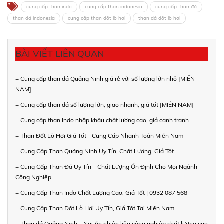
cung cấp than indo
cung cấp than indonesia
cung cấp than đá
than đá indonesia
cung cấp than đốt lò hơi
than đá đốt lò hơi
BÀI VIẾT LIÊN QUAN
+ Cung cấp than đá Quảng Ninh giá rẻ với số lượng lớn nhỏ [MIỀN
NAM]
+ Cung cấp than đá số lượng lớn, giao nhanh, giá tốt [MIỀN NAM]
+ Cung cấp than Indo nhập khẩu chất lượng cao, giá cạnh tranh
+ Than Đốt Lò Hơi Giá Tốt - Cung Cấp Nhanh Toàn Miền Nam
+ Cung Cấp Than Quảng Ninh Uy Tín, Chất Lượng, Giá Tốt
+ Cung Cấp Than Đá Uy Tín – Chất Lượng Ổn Định Cho Mọi Ngành
Công Nghiệp
+ Cung Cấp Than Indo Chất Lượng Cao, Giá Tốt | 0932 087 568
+ Cung Cấp Than Đốt Lò Hơi Uy Tín, Giá Tốt Tại Miền Nam
+ Than đá Quảng Ninh – Nguồn nhiên liệu công nghiệp chất lượng cao