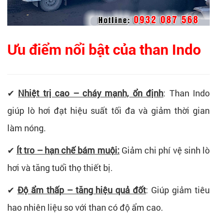
Ưu điểm nổi bật của than Indo
✔
Nhiệt trị cao – cháy mạnh, ổn định
: Than Indo
giúp lò hơi đạt hiệu suất tối đa và giảm thời gian
làm nóng.
✔
Ít tro – hạn chế bám muội:
Giảm chi phí vệ sinh lò
hơi và tăng tuổi thọ thiết bị.
✔
Độ ẩm thấp – tăng hiệu quả đốt
: Giúp giảm tiêu
hao nhiên liệu so với than có độ ẩm cao.