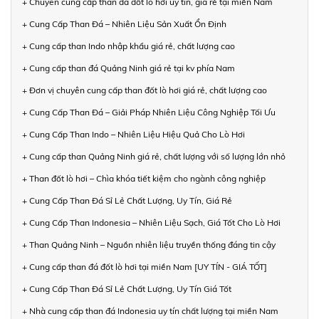
+ Chuyên cung cấp than đá đốt lò hơi uy tín, giá rẻ tại miền Nam
+ Cung Cấp Than Đá – Nhiên Liệu Sản Xuất Ổn Định
+ Cung cấp than Indo nhập khẩu giá rẻ, chất lượng cao
+ Cung cấp than đá Quảng Ninh giá rẻ tại kv phía Nam
+ Đơn vị chuyên cung cấp than đốt lò hơi giá rẻ, chất lượng cao
+ Cung Cấp Than Đá – Giải Pháp Nhiên Liệu Công Nghiệp Tối Ưu
+ Cung Cấp Than Indo – Nhiên Liệu Hiệu Quả Cho Lò Hơi
+ Cung cấp than Quảng Ninh giá rẻ, chất lượng với số lượng lớn nhỏ
+ Than đốt lò hơi – Chìa khóa tiết kiệm cho ngành công nghiệp
+ Cung Cấp Than Đá Sỉ Lẻ Chất Lượng, Uy Tín, Giá Rẻ
+ Cung Cấp Than Indonesia – Nhiên Liệu Sạch, Giá Tốt Cho Lò Hơi
+ Than Quảng Ninh – Nguồn nhiên liệu truyền thống đáng tin cậy
+ Cung cấp than đá đốt lò hơi tại miền Nam [UY TÍN - GIÁ TỐT]
+ Cung Cấp Than Đá Sỉ Lẻ Chất Lượng, Uy Tín Giá Tốt
+ Nhà cung cấp than đá Indonesia uy tín chất lượng tại miền Nam