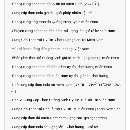
+ Đơn vị cung cấp than đá uy tín tại miền Nam [GIÁ TỐT]
+ Cung cấp than Indo giá rẻ – giải pháp nhiên liệu tối ưu
+ Đơn vị cung ứng than đá Quảng Ninh uy tín miền Nam
+ Chuyên cung cấp than đốt lò hơi số lượng lớn, giá rẻ kv phía Nam
+ Cung Cấp Than Đá Uy Tín, Chất Lượng Cao Tại Miền Nam
+ Yếu tố ảnh hưởng đến giá than Indo tại Việt Nam
+ Phân phối than đá Quảng Ninh giá rẻ, chất lượng cao tại miền Nam
+ Đơn vị cung cấp than đá đốt lò hơi uy tín, chất lượng miền Nam
+ Đơn vị cung cấp than đá miền Nam uy tín, giá tốt, chất lượng
+ Nhà cung cấp than Indo tại miền Nam [UY TÍN - CHẤT LƯỢNG - GIÁ
TỐT]
+ Đơn Vị Cung Cấp Than Quảng Ninh Uy Tín, Giá Tốt Tại Miền Nam
+ Cung Cấp Than Đá Đốt Lò Hơi Uy Tín Tại Miền Nam | Than Nam Sơn
+ Cung cấp than đá miền Nam chất lượng cao, giá cạnh tranh
+ Cung cấp than Indo số lượng lớn – Chất lượng – Giá tốt