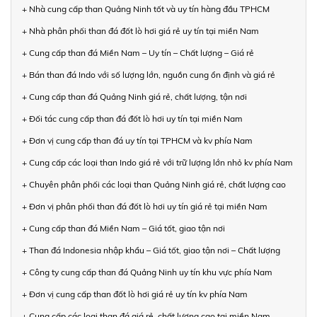
+ Nhà cung cấp than Quảng Ninh tốt và uy tín hàng đầu TPHCM
+ Nhà phân phối than đá đốt lò hơi giá rẻ uy tín tại miền Nam
+ Cung cấp than đá Miền Nam – Uy tín – Chất lượng – Giá rẻ
+ Bán than đá Indo với số lượng lớn, nguồn cung ổn định và giá rẻ
+ Cung cấp than đá Quảng Ninh giá rẻ, chất lượng, tận nơi
+ Đối tác cung cấp than đá đốt lò hơi uy tín tại miền Nam
+ Đơn vị cung cấp than đá uy tín tại TPHCM và kv phía Nam
+ Cung cấp các loại than Indo giá rẻ với trữ lượng lớn nhỏ kv phía Nam
+ Chuyên phân phối các loại than Quảng Ninh giá rẻ, chất lượng cao
+ Đơn vị phân phối than đá đốt lò hơi uy tín giá rẻ tại miền Nam
+ Cung cấp than đá Miền Nam – Giá tốt, giao tận nơi
+ Than đá Indonesia nhập khẩu – Giá tốt, giao tận nơi – Chất lượng
+ Công ty cung cấp than đá Quảng Ninh uy tín khu vực phía Nam
+ Đơn vị cung cấp than đốt lò hơi giá rẻ uy tín kv phía Nam
+ Cung cấp các loại than đá giá rẻ, chất lượng cao tại miền Nam