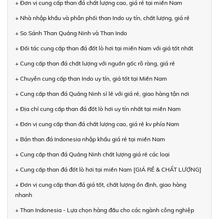
+ Đơn vị cung cấp than đá chất lượng cao, giá rẻ tại miền Nam
+ Nhà nhập khẩu và phân phối than Indo uy tín, chất lượng, giá rẻ
+ So Sánh Than Quảng Ninh và Than Indo
+ Đối tác cung cấp than đá đốt lò hơi tại miền Nam với giá tốt nhất
+ Cung cấp than đá chất lượng với nguồn gốc rõ ràng, giá rẻ
+ Chuyên cung cấp than Indo uy tín, giá tốt tại Miền Nam
+ Cung cấp than đá Quảng Ninh sỉ lẻ với giá rẻ, giao hàng tận nơi
+ Địa chỉ cung cấp than đá đốt lò hơi uy tín nhất tại miền Nam
+ Đơn vị cung cấp than đá chất lượng cao, giá rẻ kv phía Nam
+ Bán than đá Indonesia nhập khẩu giá rẻ tại miền Nam
+ Cung cấp than đá Quảng Ninh chất lượng giá rẻ các loại
+ Cung cấp than đá đốt lò hơi tại miền Nam [GIÁ RẺ & CHẤT LƯỢNG]
+ Đơn vị cung cấp than đá giá tốt, chất lượng ổn định, giao hàng
nhanh
+ Than Indonesia - Lựa chọn hàng đầu cho các ngành công nghiệp