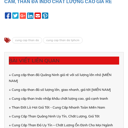
CÁM, THAN ĐÁ INDO CHẤT LƯỢNG CAO GIÁ RẺ
cung cap than da
cung cap than da tphcm
BÀI VIẾT LIÊN QUAN
+ Cung cấp than đá Quảng Ninh giá rẻ với số lượng lớn nhỏ [MIỀN
NAM]
+ Cung cấp than đá số lượng lớn, giao nhanh, giá tốt [MIỀN NAM]
+ Cung cấp than Indo nhập khẩu chất lượng cao, giá cạnh tranh
+ Than Đốt Lò Hơi Giá Tốt - Cung Cấp Nhanh Toàn Miền Nam
+ Cung Cấp Than Quảng Ninh Uy Tín, Chất Lượng, Giá Tốt
+ Cung Cấp Than Đá Uy Tín – Chất Lượng Ổn Định Cho Mọi Ngành