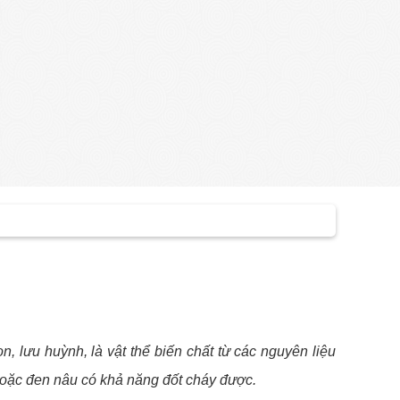
, lưu huỳnh, là vật thể biến chất từ các nguyên liệu
 hoặc đen nâu có khả năng đốt cháy được.