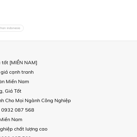
than indonesia
á tốt [MIỀN NAM]
 giá cạnh tranh
oàn Miền Nam
, Giá Tốt
ịnh Cho Mọi Ngành Công Nghiệp
| 0932 087 568
i Miền Nam
ghiệp chất lượng cao