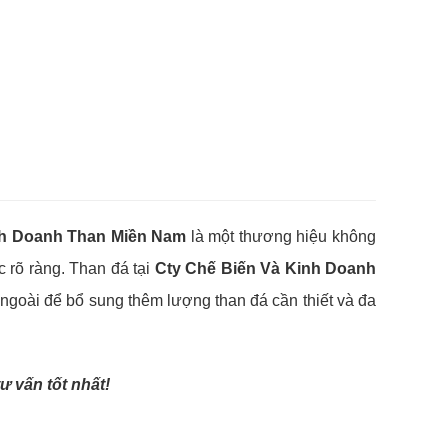
nh Doanh Than Miền Nam
là một thương hiệu không
c rõ ràng. Than đá tại
Cty Chế Biến Và Kinh Doanh
ngoài để bổ sung thêm lượng than đá cần thiết và đa
 vấn tốt nhất!