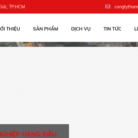
 Đức, TP.HCM
congtythan
IỚI THIỆU
SẢN PHẨM
DỊCH VỤ
TIN TỨC
L
NGHIỆP HÀNG ĐẦU