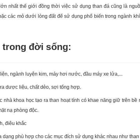
lớn nhất thế giới đồng thời việc sử dụng than đá cũng là nguồn
 hoặc các mỏ dưới lòng đất để sử dụng phổ biến trong ngành kh
 trong đời sống:
điện, ngành luyện kim, máy hơi nước, đầu máy xe lửa,...
a dược liệu, chất dẻo, sợi tổng hợp.
ác nhà khoa học tạo ra than hoạt tính có khae năng giữ trên bề m
mặt nạ phòng độc.
h, điêu khắc
a dạng phù hợp cho các mục đích sử dụng khác nhau như than cá