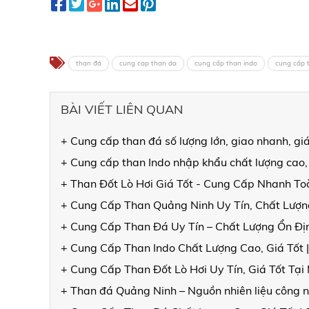
than đá
cung cap than da
cung cấp than indo
cung cấp 
BÀI VIẾT LIÊN QUAN
+ Cung cấp than đá số lượng lớn, giao nhanh, gi
+ Cung cấp than Indo nhập khẩu chất lượng cao,
+ Than Đốt Lò Hơi Giá Tốt - Cung Cấp Nhanh T
+ Cung Cấp Than Quảng Ninh Uy Tín, Chất Lượng
+ Cung Cấp Than Đá Uy Tín – Chất Lượng Ổn Đ
+ Cung Cấp Than Indo Chất Lượng Cao, Giá Tốt 
+ Cung Cấp Than Đốt Lò Hơi Uy Tín, Giá Tốt Tạ
+ Than đá Quảng Ninh – Nguồn nhiên liệu công n