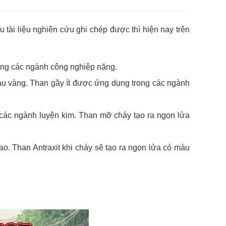
 tài liệu nghiên cứu ghi chép được thì hiện nay trên
rong các ngành công nghiệp nặng.
màu vàng. Than gầy ít được ứng dụng trong các ngành
các ngành luyện kim. Than mỡ cháy tạo ra ngọn lửa
ao. Than Antraxit khi cháy sẽ tạo ra ngọn lửa có màu