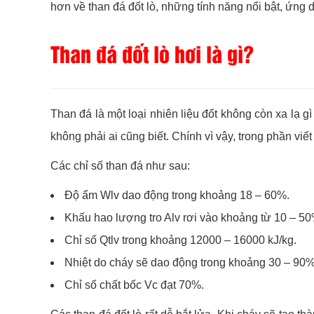
hơn về than đá đốt lò, những tính năng nổi bật, ứng 
Than đá đốt lò hơi là gì?
Than đá là một loại nhiên liệu đốt không còn xa lạ g
không phải ai cũng biết. Chính vì vậy, trong phần viế
Các chỉ số than đá như sau:
Độ ẩm Wlv dao động trong khoảng 18 – 60%.
Khấu hao lượng tro Alv rơi vào khoảng từ 10 – 50
Chỉ số Qtlv trong khoảng 12000 – 16000 kJ/kg.
Nhiệt do cháy sẽ dao động trong khoảng 30 – 90%
Chỉ số chất bốc Vc đạt 70%.