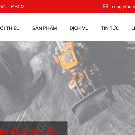
 Đức, TP.HCM
congtythan
IỚI THIỆU
SẢN PHẨM
DỊCH VỤ
TIN TỨC
L
NGHIỆP HÀNG ĐẦU