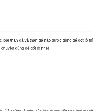
c loại than đá và than đá nào được dùng để đốt lò thì
á chuyên dùng để đốt lò nhé!