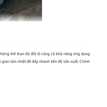
 những thế than đá đốt lò cũng có khả năng ứng dụng
i gian làm nhiệt để đẩy nhanh tiến độ sản xuất. Chính