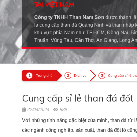
TẠI VIỆT NAM
Công ty TNHH Than Nam Sơn
được thành lậ
là cung cấp than đá Quảng Ninh và than nhập 
khu vực phía Nam như TP.HCM, Đồng Nai, Bìn
Thuận, Vũng Tàu, Cần Thơ, An Giang, Long 
Trang chủ
Dịch vụ
Cung cấp sỉ lẻ tha
Cung cấp sỉ lẻ than đá đố
22/04/2024
889
Với những tính năng đặc biệt của mình, than đá từ l
các ngành công nghiệp, sản xuất, than đá đốt lò cũng