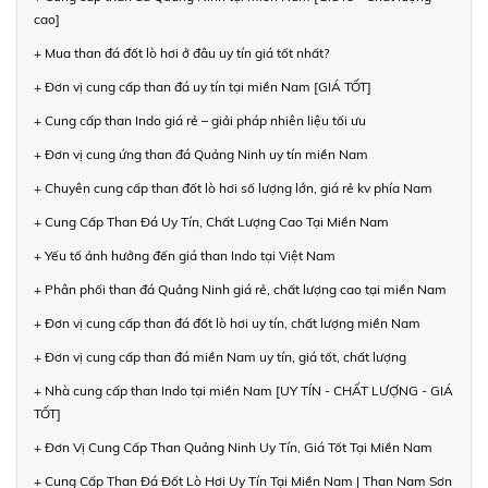
cao]
+ Mua than đá đốt lò hơi ở đâu uy tín giá tốt nhất?
+ Đơn vị cung cấp than đá uy tín tại miền Nam [GIÁ TỐT]
+ Cung cấp than Indo giá rẻ – giải pháp nhiên liệu tối ưu
+ Đơn vị cung ứng than đá Quảng Ninh uy tín miền Nam
+ Chuyên cung cấp than đốt lò hơi số lượng lớn, giá rẻ kv phía Nam
+ Cung Cấp Than Đá Uy Tín, Chất Lượng Cao Tại Miền Nam
+ Yếu tố ảnh hưởng đến giá than Indo tại Việt Nam
+ Phân phối than đá Quảng Ninh giá rẻ, chất lượng cao tại miền Nam
+ Đơn vị cung cấp than đá đốt lò hơi uy tín, chất lượng miền Nam
+ Đơn vị cung cấp than đá miền Nam uy tín, giá tốt, chất lượng
+ Nhà cung cấp than Indo tại miền Nam [UY TÍN - CHẤT LƯỢNG - GIÁ
TỐT]
+ Đơn Vị Cung Cấp Than Quảng Ninh Uy Tín, Giá Tốt Tại Miền Nam
+ Cung Cấp Than Đá Đốt Lò Hơi Uy Tín Tại Miền Nam | Than Nam Sơn