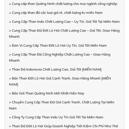
+ Cung cấp than Quảng Ninh chất lượng cho mọi ngành công nghiệp
+ Cung cấp than đá các loại giá rẻ, chất lượng kv miền Nam
+ Cung Cấp Than Indo Chất Lượng Cao – Uy Tín, Giá Tốt Tại Miền Nam
+ Cung Cấp Than Đá Đốt Lò Hơi Chất Lượng Cao – Giá Tốt, Giao Hàng
Nhanh
+ Đơn Vị Cung Cấp Than Đốt Lò Hơi Uy Tín, Giá Tốt Miền Nam
+ Cung Cấp Than Đá Công Nghiệp Chất Lượng Cao – Giao Hàng
Nhanh
+ Than Đá Indonesia Chất Lượng Cao, Giá Tốt [MIỀN NAM]
+ Bán Than Đốt Lò Hơi Giá Cạnh Tranh, Giao Hàng Nhanh [MIỀN
NAM]
+ Báo Giá Than Quảng Ninh Mới Nhất Hiện Nay
+ Chuyên Cung Cấp Than Đá Giá Cạnh Tranh, Chất Lượng Tại Miền
Nam
+ Công Ty Cung Cấp Than Indo Uy Tín Giá Tốt Tại Miền Nam
+ Than Đá Đốt Lò Hơi Giúp Doanh Nghiệp Tiết Kiệm Chi Phí Như Thế