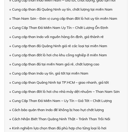
+ Cung cấp than Indo Miền Nam – Giá tốt, chất lượng, giao tận nơi
+ Cung cấp than đá Quảng Ninh uy tín, chất lượng tại miền Nam
+ Than Nam Sơn - Đơn vị cung cấp than đốt lò hơi uy tín miền Nam
+ Cung Cấp Than Đá Miền Nam Uy Tín – Chất Lượng Ổn Định
+ Cung cấp than Indo với nguồn hàng ổn định, giá thành rẻ
+ Cung cấp than đá Quảng Ninh giá rẻ các loại tại miền Nam
+ Cung cấp than đốt lò hơi cho khu công nghiệp ở miền Nam
+ Cung cấp than đá tại miền Nam giá rẻ, chất lượng cao
+ Cung cấp than Indo uy tín, giá tốt tại miền Nam
+ Cung cấp than Quảng Ninh tại TP.HCM – giao nhanh, giá tốt
+ Cung cấp than đốt lò hơi cho nhà máy dệt nhuộm – Than Nam Sơn
+ Cung Cấp Than Đá Miền Nam – Uy Tín – Giá Tốt – Chất Lượng
+ Cách bảo quản than Indo để không bị hao hụt chất lượng
+ Cách Nhận Biết Than Quảng Ninh Thật – Tránh Than Trôi Nổi
+ Kinh nghiệm lựa chọn than đá phù hợp cho từng loại lò hơi