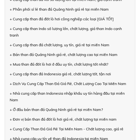
+ Phân phối sỉ lẻ than đá Quảng Ninh giá rẻ tại miền Nam
+ Cung cấp than đá đốt lò hơi công nghiệp các loại [GIÁ TỐT]
+ Cung cấp than Indo số lượng lớn, chất lượng, giá than Indo cạnh
tranh
+ Cung cấp than đá chất lượng, uy tín, giá rẻ tại miền Nam
+ Bán than đá Quảng Ninh giá rẻ, chất lượng cao tại miền Nam
+ Mua than đá đốt lò hơi ở đâu uy tín, chất lượng tốt nhất?
+ Cung cấp than đá Indonesia giá rẻ, chất lượng tốt, tận nơi
+ Dịch Vụ Cung Cấp Than Đá Giá Rẻ, Chất Lượng Cao Tại Miền Nam
+ Nhà cung cấp than Indonesia nhập khẩu uy tín hàng đầu tại miền
Nam
+ Ở đâu bán than đá Quảng Ninh giá rẻ tại miền Nam?
+ Đơn vị bán than đá đốt lò hơi giá rẻ, chất lượng tại miền nam
+ Cung Cấp Than Đá Giá Rẻ Tại Miền Nam - Chất lượng cao, giá rẻ
+ Nhà cung cấp uy tín về than đá Indonesia tại miền Nam