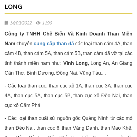
LONG
14/03/2022
1196
Công ty TNHH Chế Biến Và Kinh Doanh Than Miền
Nam
chuyên
cung cấp than đá
các loại than cám 4A, than
cám 4B, than cám 5A, than cám 5B, than cám đã vỡ tại các
tỉnh thành miền nam như:
Vĩnh Long
, Long An, An Giang
Cần Thơ, Bình Dương, Đồng Nai, Vũng Tàu,...
- Các loại than cục, than cục xô 1A, than cục 3A, than cục
4A, than cục 5A, than cục 5B, than cục xô Đèo Nai, than
cục xô Cẩm Phả.
- Các loại than xuất sứ nguồn gốc Quảng Ninh từ các mỏ
than Đèo Nai, than cọc 6, than Vàng Danh, than Mạo Khê,