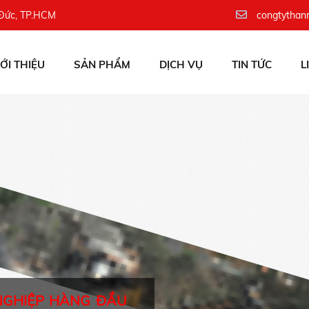
 Đức, TP.HCM
congtythan
IỚI THIỆU
SẢN PHẨM
DỊCH VỤ
TIN TỨC
L
NGHIỆP HÀNG ĐẦU