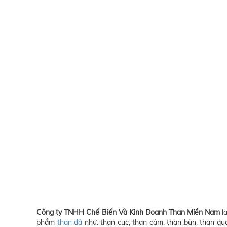
Công ty TNHH Chế Biến Và Kinh Doanh Than Miền Nam
là
phẩm
than đá
như: than cục, than cám, than bùn, than qua 