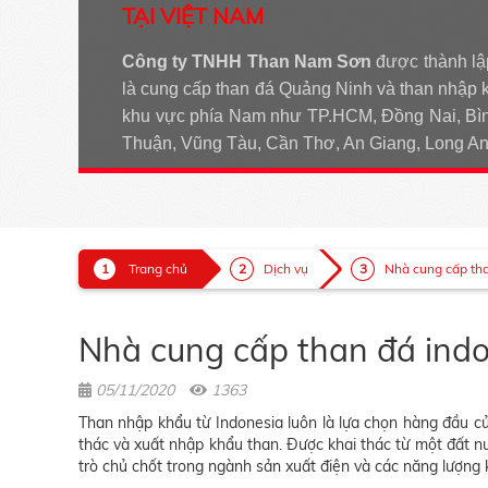
TẠI VIỆT NAM
Công ty TNHH Than Nam Sơn
được thành lậ
là cung cấp than đá Quảng Ninh và than nhập 
khu vực phía Nam như TP.HCM, Đồng Nai, Bìn
Thuận, Vũng Tàu, Cần Thơ, An Giang, Long 
Trang chủ
Dịch vụ
Nhà cung cấp than
Nhà cung cấp than đá indo
05/11/2020
1363
Than nhập khẩu từ Indonesia luôn là lựa chọn hàng đầu của
thác và xuất nhập khẩu than. Được khai thác từ một đất n
trò chủ chốt trong ngành sản xuất điện và các năng lượng 