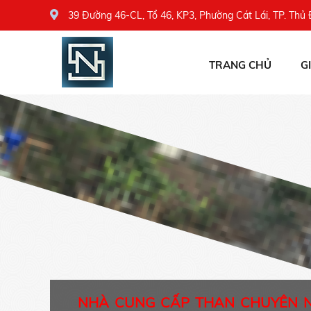
39 Đường 46-CL, Tổ 46, KP3, Phường Cát Lái, TP. Thủ
TRANG CHỦ
G
NHÀ CUNG CẤP THAN CHUYÊN 