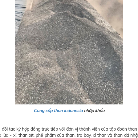
Cung cấp than indonesia
nhập khẩu
 đối tác ký hợp đồng trực tiếp với đơn vị thành viên của tập đoàn tha
lửa - xỉ, than xít, phế phẩm của than, tro bay, xỉ than và than đá nhậ