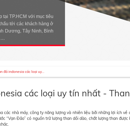
p tại TP.HCM với mục tiêu
khẩu tới các khách hàng ở
h Dương, Tây Ninh, Bình
An…
 đá indonesia các loại uy...
nesia các loại uy tín nhất - Th
 các nhà máy, công ty năng lượng và nhiên liệu bởi những lợi ích về c
ước “Vạn Đảo” có nguồn trữ lượng than dồi dào, chất lượng than được 
khác.