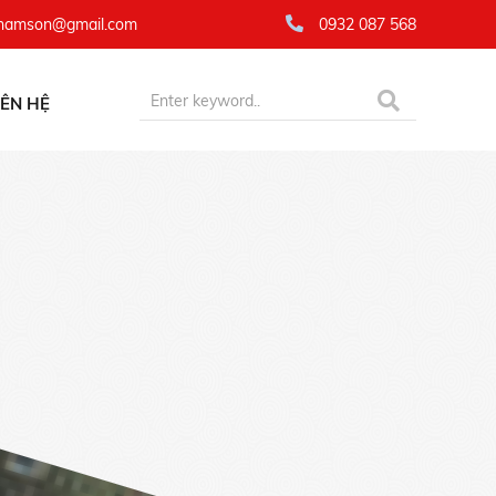
namson@gmail.com
0932 087 568
IÊN HỆ