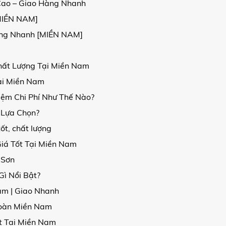
Cao – Giao Hàng Nhanh
[MIỀN NAM]
Hàng Nhanh [MIỀN NAM]
hất Lượng Tại Miền Nam
ại Miền Nam
iệm Chi Phí Như Thế Nào?
 Lựa Chọn?
ốt, chất lượng
iá Tốt Tại Miền Nam
 Sơn
ì Nổi Bật?
am | Giao Nhanh
Toàn Miền Nam
t Tại Miền Nam