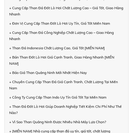
+ Cung Cấp Than Đá Đốt Lò Hơi Chất Lượng Cao – Giá Tốt, Giao Hàng
Nhanh
+ Đơn Vị Cung Cấp Than Đốt Lò Hơi Uy Tín, Giá Tốt Miền Nam
+ Cung Cấp Than Đá Công Nghiệp Chất Lượng Cao – Giao Hàng
Nhanh
+ Than Đá Indonesia Chất Lượng Cao, Giá Tốt [MIỀN NAM]
+ Bán Than Đốt Lò Hơi Giá Cạnh Tranh, Giao Hàng Nhanh [MIỀN
NAM]
+ Báo Giá Than Quảng Ninh Mới Nhất Hiện Nay
+ Chuyên Cung Cấp Than Đá Giá Cạnh Tranh, Chất Lượng Tại Miền
Nam
+ Công Ty Cung Cấp Than Indo Uy Tín Giá Tốt Tại Miền Nam
+ Than Đá Đốt Lò Hơi Giúp Doanh Nghiệp Tiết Kiệm Chi Phí Như Thế
Nào?
+ Vì Sao Than Quảng Ninh Được Nhiều Nhà Máy Lựa Chọn?
+ [MIỀN NAM] Nhà cung cấp than đá uy tín, giá tốt, chất lượng