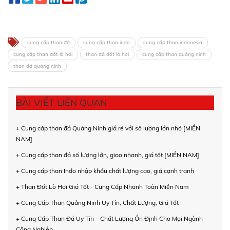
cung cấp than đá
cung cấp than indo
cung cấp than indonesia
cung cấp than đốt lò hơi
than đá đốt lò hơi
cung cấp than quảng ninh
than đá quảng ninh
BÀI VIẾT LIÊN QUAN
+ Cung cấp than đá Quảng Ninh giá rẻ với số lượng lớn nhỏ [MIỀN
NAM]
+ Cung cấp than đá số lượng lớn, giao nhanh, giá tốt [MIỀN NAM]
+ Cung cấp than Indo nhập khẩu chất lượng cao, giá cạnh tranh
+ Than Đốt Lò Hơi Giá Tốt - Cung Cấp Nhanh Toàn Miền Nam
+ Cung Cấp Than Quảng Ninh Uy Tín, Chất Lượng, Giá Tốt
+ Cung Cấp Than Đá Uy Tín – Chất Lượng Ổn Định Cho Mọi Ngành
Công Nghiệp