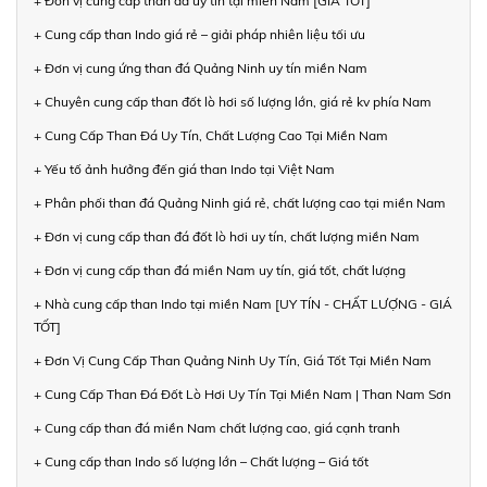
+ Đơn vị cung cấp than đá uy tín tại miền Nam [GIÁ TỐT]
+ Cung cấp than Indo giá rẻ – giải pháp nhiên liệu tối ưu
+ Đơn vị cung ứng than đá Quảng Ninh uy tín miền Nam
+ Chuyên cung cấp than đốt lò hơi số lượng lớn, giá rẻ kv phía Nam
+ Cung Cấp Than Đá Uy Tín, Chất Lượng Cao Tại Miền Nam
+ Yếu tố ảnh hưởng đến giá than Indo tại Việt Nam
+ Phân phối than đá Quảng Ninh giá rẻ, chất lượng cao tại miền Nam
+ Đơn vị cung cấp than đá đốt lò hơi uy tín, chất lượng miền Nam
+ Đơn vị cung cấp than đá miền Nam uy tín, giá tốt, chất lượng
+ Nhà cung cấp than Indo tại miền Nam [UY TÍN - CHẤT LƯỢNG - GIÁ
TỐT]
+ Đơn Vị Cung Cấp Than Quảng Ninh Uy Tín, Giá Tốt Tại Miền Nam
+ Cung Cấp Than Đá Đốt Lò Hơi Uy Tín Tại Miền Nam | Than Nam Sơn
+ Cung cấp than đá miền Nam chất lượng cao, giá cạnh tranh
+ Cung cấp than Indo số lượng lớn – Chất lượng – Giá tốt