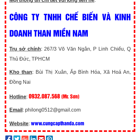
Mọi thông tin chi tiết vui lòng liên hệ
:
CÔNG TY TNHH CHẾ BIẾN VÀ KINH
DOANH THAN MIỀN NAM
Trụ sở chính
: 267/3 Võ Văn Ngân, P Linh Chiểu, Q
Thủ Đức, TPHCM
Kho than
: Bùi Thị Xuân, Ấp Bình Hóa, Xã Hoá An,
Đồng Nai
0932.087.568
(Mr. Sơn)
Hotline
:
Email
: philong0512@gmail.com
www.cungcapthanda.com
Website
: