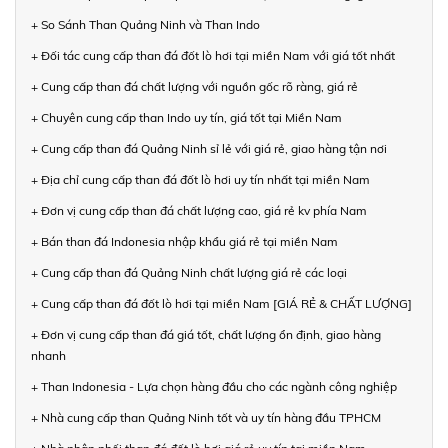
+ So Sánh Than Quảng Ninh và Than Indo
+ Đối tác cung cấp than đá đốt lò hơi tại miền Nam với giá tốt nhất
+ Cung cấp than đá chất lượng với nguồn gốc rõ ràng, giá rẻ
+ Chuyên cung cấp than Indo uy tín, giá tốt tại Miền Nam
+ Cung cấp than đá Quảng Ninh sỉ lẻ với giá rẻ, giao hàng tận nơi
+ Địa chỉ cung cấp than đá đốt lò hơi uy tín nhất tại miền Nam
+ Đơn vị cung cấp than đá chất lượng cao, giá rẻ kv phía Nam
+ Bán than đá Indonesia nhập khẩu giá rẻ tại miền Nam
+ Cung cấp than đá Quảng Ninh chất lượng giá rẻ các loại
+ Cung cấp than đá đốt lò hơi tại miền Nam [GIÁ RẺ & CHẤT LƯỢNG]
+ Đơn vị cung cấp than đá giá tốt, chất lượng ổn định, giao hàng
nhanh
+ Than Indonesia - Lựa chọn hàng đầu cho các ngành công nghiệp
+ Nhà cung cấp than Quảng Ninh tốt và uy tín hàng đầu TPHCM