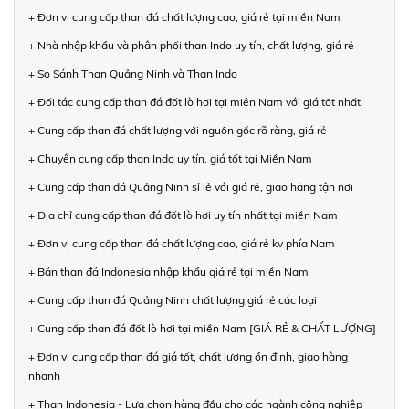
+ Đơn vị cung cấp than đá chất lượng cao, giá rẻ tại miền Nam
+ Nhà nhập khẩu và phân phối than Indo uy tín, chất lượng, giá rẻ
+ So Sánh Than Quảng Ninh và Than Indo
+ Đối tác cung cấp than đá đốt lò hơi tại miền Nam với giá tốt nhất
+ Cung cấp than đá chất lượng với nguồn gốc rõ ràng, giá rẻ
+ Chuyên cung cấp than Indo uy tín, giá tốt tại Miền Nam
+ Cung cấp than đá Quảng Ninh sỉ lẻ với giá rẻ, giao hàng tận nơi
+ Địa chỉ cung cấp than đá đốt lò hơi uy tín nhất tại miền Nam
+ Đơn vị cung cấp than đá chất lượng cao, giá rẻ kv phía Nam
+ Bán than đá Indonesia nhập khẩu giá rẻ tại miền Nam
+ Cung cấp than đá Quảng Ninh chất lượng giá rẻ các loại
+ Cung cấp than đá đốt lò hơi tại miền Nam [GIÁ RẺ & CHẤT LƯỢNG]
+ Đơn vị cung cấp than đá giá tốt, chất lượng ổn định, giao hàng
nhanh
+ Than Indonesia - Lựa chọn hàng đầu cho các ngành công nghiệp