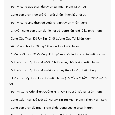
+ Đơn vị cung cấp than đá uy tín tại miền Nam [GIÁ TỐT]
+ Cung cấp than Indo giá rẻ – giải pháp nhiên liệu tối ưu
+ Đơn vị cung ứng than đá Quảng Ninh uy tín miền Nam
+ Chuyên cung cấp than đốt lò hơi số lượng lớn, giá rẻ kv phía Nam
+ Cung Cấp Than Đá Uy Tín, Chất Lượng Cao Tại Miền Nam
+ Yếu tố ảnh hưởng đến giá than Indo tại Việt Nam
+ Phân phối than đá Quảng Ninh giá rẻ, chất lượng cao tại miền Nam
+ Đơn vị cung cấp than đá đốt lò hơi uy tín, chất lượng miền Nam
+ Đơn vị cung cấp than đá miền Nam uy tín, giá tốt, chất lượng
+ Nhà cung cấp than Indo tại miền Nam [UY TÍN - CHẤT LƯỢNG - GIÁ
TỐT]
+ Đơn Vị Cung Cấp Than Quảng Ninh Uy Tín, Giá Tốt Tại Miền Nam
+ Cung Cấp Than Đá Đốt Lò Hơi Uy Tín Tại Miền Nam | Than Nam Sơn
+ Cung cấp than đá miền Nam chất lượng cao, giá cạnh tranh