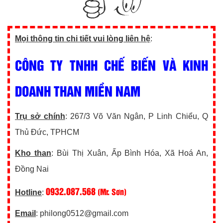
Mọi thông tin chi tiết vui lòng liên hệ
:
CÔNG TY TNHH CHẾ BIẾN VÀ KINH
DOANH THAN MIỀN NAM
Trụ sở chính
: 267/3 Võ Văn Ngân, P Linh Chiểu, Q
Thủ Đức, TPHCM
Kho than
: Bùi Thị Xuân, Ấp Bình Hóa, Xã Hoá An,
Đồng Nai
0932.087.568
(Mr. Sơn)
Hotline
:
Email
: philong0512@gmail.com