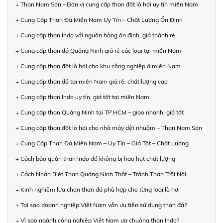
+ Than Nam Sơn - Đơn vị cung cấp than đốt lò hơi uy tín miền Nam
+ Cung Cấp Than Đá Miền Nam Uy Tín – Chất Lượng Ổn Định
+ Cung cấp than Indo với nguồn hàng ổn định, giá thành rẻ
+ Cung cấp than đá Quảng Ninh giá rẻ các loại tại miền Nam
+ Cung cấp than đốt lò hơi cho khu công nghiệp ở miền Nam
+ Cung cấp than đá tại miền Nam giá rẻ, chất lượng cao
+ Cung cấp than Indo uy tín, giá tốt tại miền Nam
+ Cung cấp than Quảng Ninh tại TP.HCM – giao nhanh, giá tốt
+ Cung cấp than đốt lò hơi cho nhà máy dệt nhuộm – Than Nam Sơn
+ Cung Cấp Than Đá Miền Nam – Uy Tín – Giá Tốt – Chất Lượng
+ Cách bảo quản than Indo để không bị hao hụt chất lượng
+ Cách Nhận Biết Than Quảng Ninh Thật – Tránh Than Trôi Nổi
+ Kinh nghiệm lựa chọn than đá phù hợp cho từng loại lò hơi
+ Tại sao doanh nghiệp Việt Nam vẫn ưu tiên sử dụng than đá?
+ Vì sao ngành công nghiệp Việt Nam ưa chuộng than Indo?