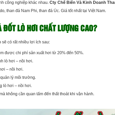
ành công nghiệp khác nhau.
Cty Chế Biến Và Kinh Doanh Th
do, than đá Nam Phi, than đá Úc. Giá tốt nhất tại Việt Nam.
Á ĐỐT LÒ HƠI CHẤT LƯỢNG CAO?
sẽ có rất nhiều lợi ích sau:
ệm được chi phí sản xuất hơi từ 20% đến 50%.
h lò hơi – nồi hơi.
hơi – nồi hơi.
 quản lý môi trường.
 lò hơi – nồi hơi.
 mà không cần quan tấm đến thất thoát khi vận hành.