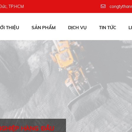
 Đức, TP.HCM
congtythan
IỚI THIỆU
SẢN PHẨM
DỊCH VỤ
TIN TỨC
L
NGHIỆP HÀNG ĐẦU