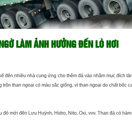
GỜ LÀM ẢNH HƯỞNG ĐẾN LÒ HƠI
 kể đến nhiều nhà cung ứng cho thêm đá vào nhằm mục đích tăng
ạng trộn than ngoại có màu sắc giống, vì than ngoại do chất bốc 
 đó mới đến Lưu Huỳnh, Hidro, Nito, Oxi, vvv. Than đá có hàm 