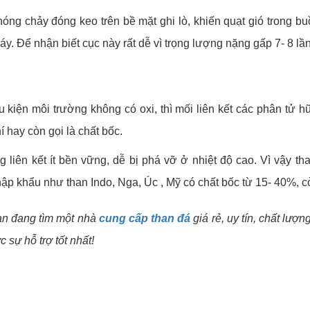
ng chảy đóng keo trên bề mặt ghi lò, khiến quạt gió trong bu
y. Để nhận biết cục này rất dễ vì trọng lượng nặng gấp 7- 8 l
u kiện môi trường không có oxi, thì mối liên kết các phân tử h
 hay còn gọi là chất bốc.
 liên kết ít bền vững, dễ bị phá vỡ ở nhiệt độ cao. Vì vậy th
hập khẩu như than Indo, Nga, Úc , Mỹ có chất bốc từ 15- 40%, 
bạn đang tìm một nhà
cung cấp than đá
giá rẻ, uy tín, chất lượ
 sự hỗ trợ tốt nhất!