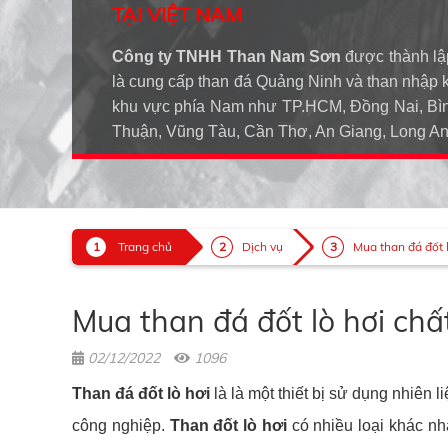
TẠI VIỆT NAM
Công ty TNHH Than Nam Sơn
được thành lậ
là cung cấp than đá Quảng Ninh và than nhập 
khu vực phía Nam như TP.HCM, Đồng Nai, Bìn
Thuận, Vũng Tàu, Cần Thơ, An Giang, Long 
Trang chủ
Dịch vụ
Mua than đá đốt l
Mua than đá đốt lò hơi chấ
02/12/2022
1096
Than đá đốt lò hơi
là là một thiết bị sử dụng nhiên
công nghiệp.
Than đốt lò hơi
có nhiều loại khác nh