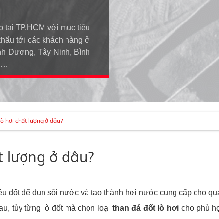
p tại TP.HCM với mục tiêu
khẩu tới các khách hàng ở
h Dương, Tây Ninh, Bình
An…
ò hơi chất lượng ở đâu?
t lượng ở đâu?
 liệu đốt để đun sôi nước và tạo thành hơi nước cung cấp cho qu
au, tùy từng lò đốt mà chọn loại
than đá đốt lò hơi
cho phù h