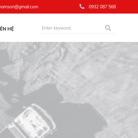
namson@gmail.com
0932 087 568
IÊN HỆ