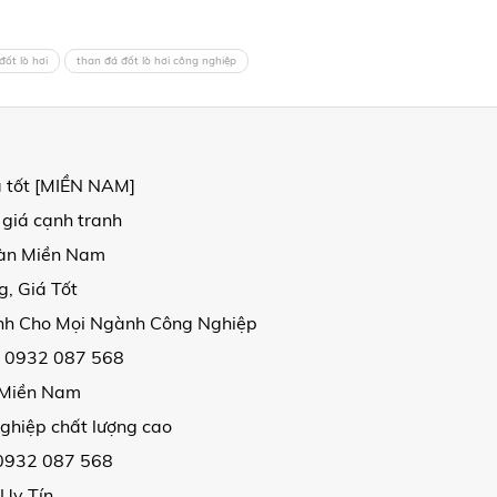
đốt lò hơi
than đá đốt lò hơi công nghiệp
á tốt [MIỀN NAM]
 giá cạnh tranh
oàn Miền Nam
, Giá Tốt
ịnh Cho Mọi Ngành Công Nghiệp
| 0932 087 568
i Miền Nam
ghiệp chất lượng cao
 0932 087 568
 Uy Tín