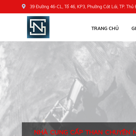
39 Đường 46-CL, Tổ 46, KP3, Phường Cát Lái, TP. Thủ
TRANG CHỦ
G
NHÀ CUNG CẤP THAN CHUYÊN 