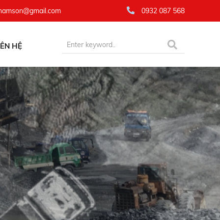
namson@gmail.com
0932 087 568
IÊN HỆ