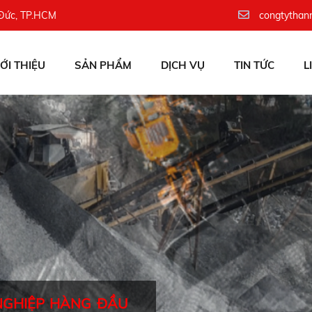
 Đức, TP.HCM
congtythan
IỚI THIỆU
SẢN PHẨM
DỊCH VỤ
TIN TỨC
L
NGHIỆP HÀNG ĐẦU