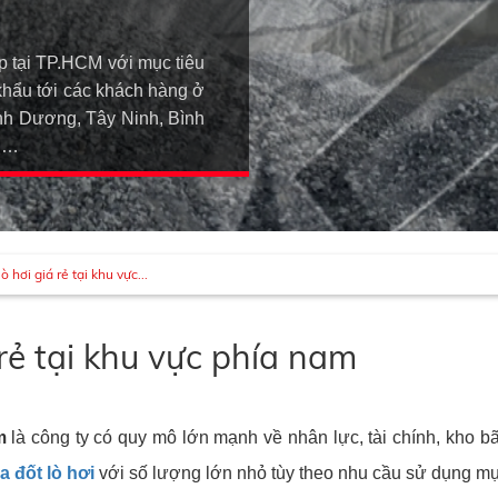
p tại TP.HCM với mục tiêu
khẩu tới các khách hàng ở
h Dương, Tây Ninh, Bình
An…
 hơi giá rẻ tại khu vực...
 rẻ tại khu vực phía nam
m
là công ty có quy mô lớn mạnh về nhân lực, tài chính, kho bãi
a đốt lò hơi
với số lượng lớn nhỏ tùy theo nhu cầu sử dụng m