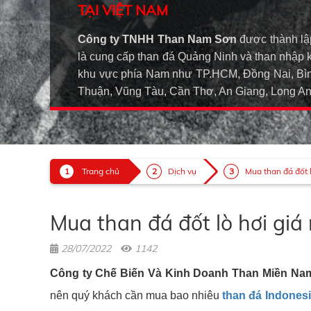
TẠI VIỆT NAM
Công ty TNHH Than Nam Sơn
được thành lậ
là cung cấp than đá Quảng Ninh và than nhập 
khu vực phía Nam như TP.HCM, Đồng Nai, Bìn
Thuận, Vũng Tàu, Cần Thơ, An Giang, Long 
Trang chủ
Dịch vụ
Mua than đá đốt lò
Mua than đá đốt lò hơi giá
28/07/2022
1142
Công ty Chế Biến Và Kinh Doanh Than Miền Na
nên quý khách cần mua bao nhiêu
than đá Indonesi