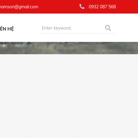
namson@gmail.com
0932 087 568
IÊN HỆ