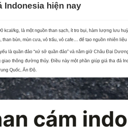
á Indonesia hiện nay
000 kcal/kg, là một nguồn than sạch, ít tro bụi, hàm lượng lưu h
 than bùn, mùn cưa, vỏ trấu, vỏ cafe… để tạo nguồn nhiên liệu đ
chủ yếu là quần đảo “xứ sở quần đảo” và nằm giữ Châu Đại Dươ
g giao thông đường thủy. Điều này một phần giúp giá tha đá 
Trung Quốc, Ấn Độ.