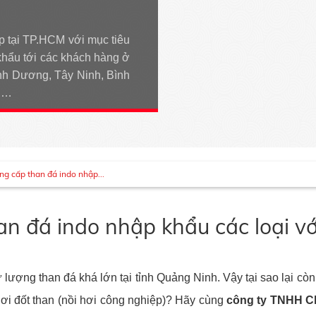
p tại TP.HCM với mục tiêu
khẩu tới các khách hàng ở
h Dương, Tây Ninh, Bình
An…
ng cấp than đá indo nhập...
n đá indo nhập khẩu các loại với
lượng than đá khá lớn tại tỉnh Quảng Ninh. Vậy tại sao lại c
hơi đốt than (nồi hơi công nghiệp)? Hãy cùng
công ty TNHH C