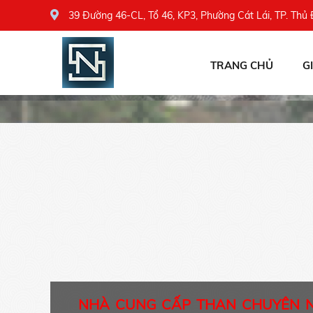
39 Đường 46-CL, Tổ 46, KP3, Phường Cát Lái, TP. Thủ
TRANG CHỦ
G
NHÀ CUNG CẤP THAN CHUYÊN 