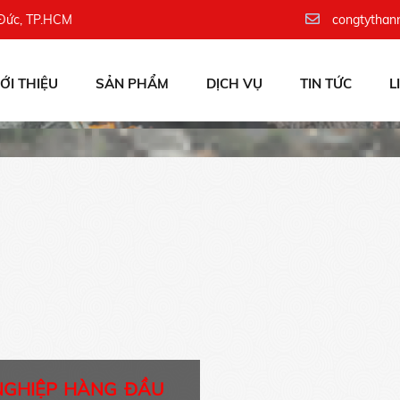
 Đức, TP.HCM
congtythan
IỚI THIỆU
SẢN PHẨM
DỊCH VỤ
TIN TỨC
L
NGHIỆP HÀNG ĐẦU