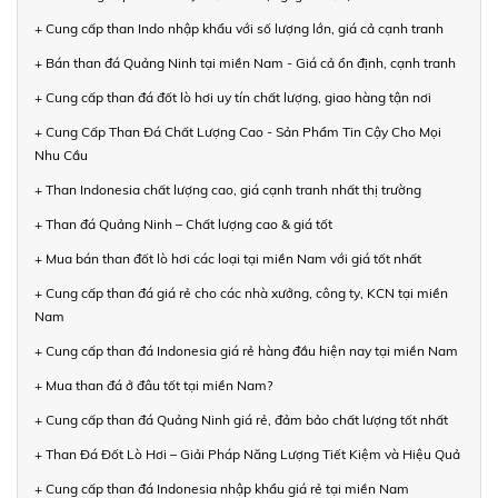
+ Cung cấp than Indo nhập khẩu với số lượng lớn, giá cả cạnh tranh
+ Bán than đá Quảng Ninh tại miền Nam - Giá cả ổn định, cạnh tranh
+ Cung cấp than đá đốt lò hơi uy tín chất lượng, giao hàng tận nơi
+ Cung Cấp Than Đá Chất Lượng Cao - Sản Phẩm Tin Cậy Cho Mọi
Nhu Cầu
+ Than Indonesia chất lượng cao, giá cạnh tranh nhất thị trường
+ Than đá Quảng Ninh – Chất lượng cao & giá tốt
+ Mua bán than đốt lò hơi các loại tại miền Nam với giá tốt nhất
+ Cung cấp than đá giá rẻ cho các nhà xưởng, công ty, KCN tại miền
Nam
+ Cung cấp than đá Indonesia giá rẻ hàng đầu hiện nay tại miền Nam
+ Mua than đá ở đâu tốt tại miền Nam?
+ Cung cấp than đá Quảng Ninh giá rẻ, đảm bảo chất lượng tốt nhất
+ Than Đá Đốt Lò Hơi – Giải Pháp Năng Lượng Tiết Kiệm và Hiệu Quả
+ Cung cấp than đá Indonesia nhập khẩu giá rẻ tại miền Nam