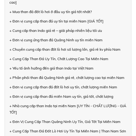
cao]
+ Mua than đá đốt lò hơi ở đâu uy tín giá tốt nhất?
+ Đơn vị cung cấp than đá uy tín tại miền Nam [GIÁ TỐT]
+ Cung cấp than Indo giá rẻ – giải pháp nhiên liệu tối ưu
+ Đơn vị cung ứng than đá Quảng Ninh uy tín miền Nam
+ Chuyên cung cấp than đốt lò hơi số lượng lớn, giá rẻ kv phía Nam
+ Cung Cấp Than Đá Uy Tín, Chất Lượng Cao Tại Miền Nam
+ Yếu tố ảnh hưởng đến giá than Indo tại Việt Nam
+ Phân phối than đá Quảng Ninh giá rẻ, chất lượng cao tại miền Nam
+ Đơn vị cung cấp than đá đốt lò hơi uy tín, chất lượng miền Nam
+ Đơn vị cung cấp than đá miền Nam uy tín, giá tốt, chất lượng
+ Nhà cung cấp than Indo tại miền Nam [UY TÍN - CHẤT LƯỢNG - GIÁ
TỐT]
+ Đơn Vị Cung Cấp Than Quảng Ninh Uy Tín, Giá Tốt Tại Miền Nam
+ Cung Cấp Than Đá Đốt Lò Hơi Uy Tín Tại Miền Nam | Than Nam Sơn