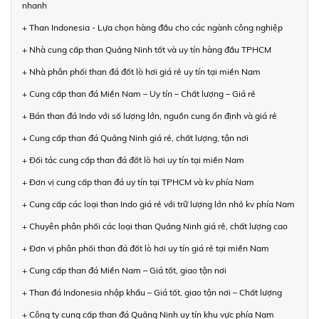
nhanh
+ Than Indonesia - Lựa chọn hàng đầu cho các ngành công nghiệp
+ Nhà cung cấp than Quảng Ninh tốt và uy tín hàng đầu TPHCM
+ Nhà phân phối than đá đốt lò hơi giá rẻ uy tín tại miền Nam
+ Cung cấp than đá Miền Nam – Uy tín – Chất lượng – Giá rẻ
+ Bán than đá Indo với số lượng lớn, nguồn cung ổn định và giá rẻ
+ Cung cấp than đá Quảng Ninh giá rẻ, chất lượng, tận nơi
+ Đối tác cung cấp than đá đốt lò hơi uy tín tại miền Nam
+ Đơn vị cung cấp than đá uy tín tại TPHCM và kv phía Nam
+ Cung cấp các loại than Indo giá rẻ với trữ lượng lớn nhỏ kv phía Nam
+ Chuyên phân phối các loại than Quảng Ninh giá rẻ, chất lượng cao
+ Đơn vị phân phối than đá đốt lò hơi uy tín giá rẻ tại miền Nam
+ Cung cấp than đá Miền Nam – Giá tốt, giao tận nơi
+ Than đá Indonesia nhập khẩu – Giá tốt, giao tận nơi – Chất lượng
+ Công ty cung cấp than đá Quảng Ninh uy tín khu vực phía Nam