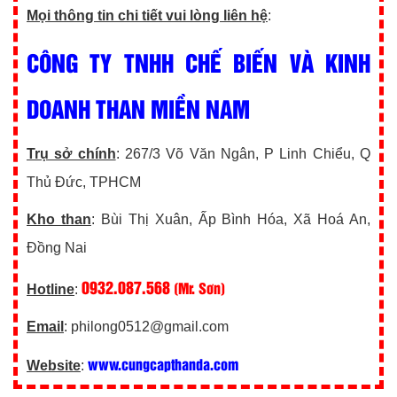
Mọi thông tin chi tiết vui lòng liên hệ
:
CÔNG TY TNHH CHẾ BIẾN VÀ KINH
DOANH THAN MIỀN NAM
Trụ sở chính
: 267/3 Võ Văn Ngân, P Linh Chiểu, Q
Thủ Đức, TPHCM
Kho than
: Bùi Thị Xuân, Ấp Bình Hóa, Xã Hoá An,
Đồng Nai
0932.087.568
(Mr. Sơn)
Hotline
:
Email
: philong0512@gmail.com
www.cungcapthanda.com
Website
: