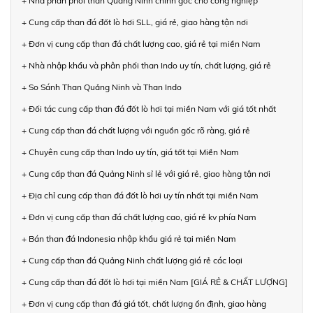
+ Nhà phân phối than Quảng Ninh chính gốc cho công nghiệp
+ Cung cấp than đá đốt lò hơi SLL, giá rẻ, giao hàng tận nơi
+ Đơn vị cung cấp than đá chất lượng cao, giá rẻ tại miền Nam
+ Nhà nhập khẩu và phân phối than Indo uy tín, chất lượng, giá rẻ
+ So Sánh Than Quảng Ninh và Than Indo
+ Đối tác cung cấp than đá đốt lò hơi tại miền Nam với giá tốt nhất
+ Cung cấp than đá chất lượng với nguồn gốc rõ ràng, giá rẻ
+ Chuyên cung cấp than Indo uy tín, giá tốt tại Miền Nam
+ Cung cấp than đá Quảng Ninh sỉ lẻ với giá rẻ, giao hàng tận nơi
+ Địa chỉ cung cấp than đá đốt lò hơi uy tín nhất tại miền Nam
+ Đơn vị cung cấp than đá chất lượng cao, giá rẻ kv phía Nam
+ Bán than đá Indonesia nhập khẩu giá rẻ tại miền Nam
+ Cung cấp than đá Quảng Ninh chất lượng giá rẻ các loại
+ Cung cấp than đá đốt lò hơi tại miền Nam [GIÁ RẺ & CHẤT LƯỢNG]
+ Đơn vị cung cấp than đá giá tốt, chất lượng ổn định, giao hàng