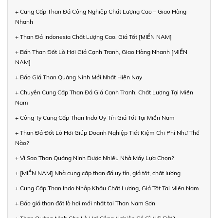
+ Cung Cấp Than Đá Công Nghiệp Chất Lượng Cao – Giao Hàng
Nhanh
+ Than Đá Indonesia Chất Lượng Cao, Giá Tốt [MIỀN NAM]
+ Bán Than Đốt Lò Hơi Giá Cạnh Tranh, Giao Hàng Nhanh [MIỀN
NAM]
+ Báo Giá Than Quảng Ninh Mới Nhất Hiện Nay
+ Chuyên Cung Cấp Than Đá Giá Cạnh Tranh, Chất Lượng Tại Miền
Nam
+ Công Ty Cung Cấp Than Indo Uy Tín Giá Tốt Tại Miền Nam
+ Than Đá Đốt Lò Hơi Giúp Doanh Nghiệp Tiết Kiệm Chi Phí Như Thế
Nào?
+ Vì Sao Than Quảng Ninh Được Nhiều Nhà Máy Lựa Chọn?
+ [MIỀN NAM] Nhà cung cấp than đá uy tín, giá tốt, chất lượng
+ Cung Cấp Than Indo Nhập Khẩu Chất Lượng, Giá Tốt Tại Miền Nam
+ Báo giá than đốt lò hơi mới nhất tại Than Nam Sơn