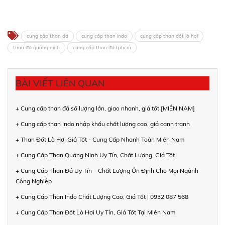
cung cấp than đá
cung cấp than indo
cung cấp than đốt lò hơi
than đá quảng ninh
cung cấp than đá tphcm
BÀI VIẾT LIÊN QUAN
+ Cung cấp than đá số lượng lớn, giao nhanh, giá tốt [MIỀN NAM]
+ Cung cấp than Indo nhập khẩu chất lượng cao, giá cạnh tranh
+ Than Đốt Lò Hơi Giá Tốt - Cung Cấp Nhanh Toàn Miền Nam
+ Cung Cấp Than Quảng Ninh Uy Tín, Chất Lượng, Giá Tốt
+ Cung Cấp Than Đá Uy Tín – Chất Lượng Ổn Định Cho Mọi Ngành
Công Nghiệp
+ Cung Cấp Than Indo Chất Lượng Cao, Giá Tốt | 0932 087 568
+ Cung Cấp Than Đốt Lò Hơi Uy Tín, Giá Tốt Tại Miền Nam