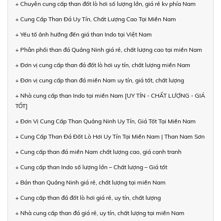
+ Chuyên cung cấp than đốt lò hơi số lượng lớn, giá rẻ kv phía Nam
+ Cung Cấp Than Đá Uy Tín, Chất Lượng Cao Tại Miền Nam
+ Yếu tố ảnh hưởng đến giá than Indo tại Việt Nam
+ Phân phối than đá Quảng Ninh giá rẻ, chất lượng cao tại miền Nam
+ Đơn vị cung cấp than đá đốt lò hơi uy tín, chất lượng miền Nam
+ Đơn vị cung cấp than đá miền Nam uy tín, giá tốt, chất lượng
+ Nhà cung cấp than Indo tại miền Nam [UY TÍN - CHẤT LƯỢNG - GIÁ
TỐT]
+ Đơn Vị Cung Cấp Than Quảng Ninh Uy Tín, Giá Tốt Tại Miền Nam
+ Cung Cấp Than Đá Đốt Lò Hơi Uy Tín Tại Miền Nam | Than Nam Sơn
+ Cung cấp than đá miền Nam chất lượng cao, giá cạnh tranh
+ Cung cấp than Indo số lượng lớn – Chất lượng – Giá tốt
+ Bán than Quảng Ninh giá rẻ, chất lượng tại miền Nam
+ Cung cấp than đá đốt lò hơi giá rẻ, uy tín, chất lượng
+ Nhà cung cấp than đá giá rẻ, uy tín, chất lượng tại miền Nam