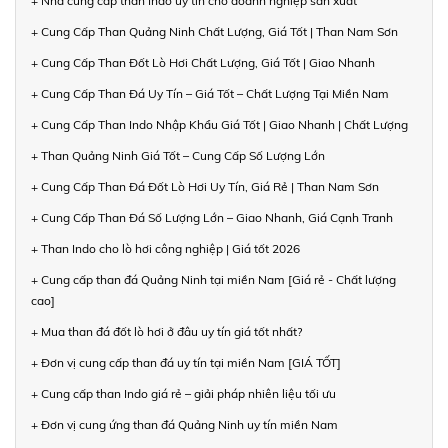
+ Nhà cung cấp than Indo uy tín cho doanh nghiệp sản xuất
+ Cung Cấp Than Quảng Ninh Chất Lượng, Giá Tốt | Than Nam Sơn
+ Cung Cấp Than Đốt Lò Hơi Chất Lượng, Giá Tốt | Giao Nhanh
+ Cung Cấp Than Đá Uy Tín – Giá Tốt – Chất Lượng Tại Miền Nam
+ Cung Cấp Than Indo Nhập Khẩu Giá Tốt | Giao Nhanh | Chất Lượng
+ Than Quảng Ninh Giá Tốt – Cung Cấp Số Lượng Lớn
+ Cung Cấp Than Đá Đốt Lò Hơi Uy Tín, Giá Rẻ | Than Nam Sơn
+ Cung Cấp Than Đá Số Lượng Lớn – Giao Nhanh, Giá Cạnh Tranh
+ Than Indo cho lò hơi công nghiệp | Giá tốt 2026
+ Cung cấp than đá Quảng Ninh tại miền Nam [Giá rẻ - Chất lượng
cao]
+ Mua than đá đốt lò hơi ở đâu uy tín giá tốt nhất?
+ Đơn vị cung cấp than đá uy tín tại miền Nam [GIÁ TỐT]
+ Cung cấp than Indo giá rẻ – giải pháp nhiên liệu tối ưu
+ Đơn vị cung ứng than đá Quảng Ninh uy tín miền Nam