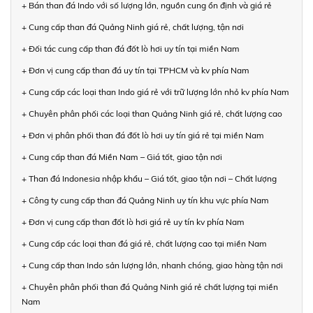
+ Bán than đá Indo với số lượng lớn, nguồn cung ổn định và giá rẻ
+ Cung cấp than đá Quảng Ninh giá rẻ, chất lượng, tận nơi
+ Đối tác cung cấp than đá đốt lò hơi uy tín tại miền Nam
+ Đơn vị cung cấp than đá uy tín tại TPHCM và kv phía Nam
+ Cung cấp các loại than Indo giá rẻ với trữ lượng lớn nhỏ kv phía Nam
+ Chuyên phân phối các loại than Quảng Ninh giá rẻ, chất lượng cao
+ Đơn vị phân phối than đá đốt lò hơi uy tín giá rẻ tại miền Nam
+ Cung cấp than đá Miền Nam – Giá tốt, giao tận nơi
+ Than đá Indonesia nhập khẩu – Giá tốt, giao tận nơi – Chất lượng
+ Công ty cung cấp than đá Quảng Ninh uy tín khu vực phía Nam
+ Đơn vị cung cấp than đốt lò hơi giá rẻ uy tín kv phía Nam
+ Cung cấp các loại than đá giá rẻ, chất lượng cao tại miền Nam
+ Cung cấp than Indo sản lượng lớn, nhanh chóng, giao hàng tận nơi
+ Chuyên phân phối than đá Quảng Ninh giá rẻ chất lượng tại miền
Nam