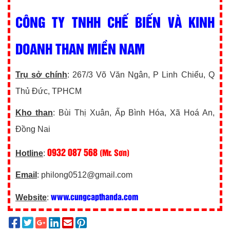
CÔNG TY TNHH CHẾ BIẾN VÀ KINH
DOANH THAN MIỀN NAM
Trụ sở chính
: 267/3 Võ Văn Ngân, P Linh Chiểu, Q
Thủ Đức, TPHCM
Kho than
: Bùi Thị Xuân, Ấp Bình Hóa, Xã Hoá An,
Đồng Nai
0932 087 568
(Mr. Sơn)
Hotline
:
Email
: philong0512@gmail.com
www.cungcapthanda.com
Website
: