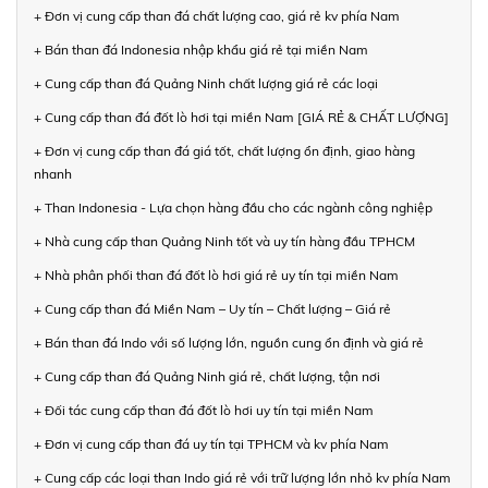
+ Đơn vị cung cấp than đá chất lượng cao, giá rẻ kv phía Nam
+ Bán than đá Indonesia nhập khẩu giá rẻ tại miền Nam
+ Cung cấp than đá Quảng Ninh chất lượng giá rẻ các loại
+ Cung cấp than đá đốt lò hơi tại miền Nam [GIÁ RẺ & CHẤT LƯỢNG]
+ Đơn vị cung cấp than đá giá tốt, chất lượng ổn định, giao hàng
nhanh
+ Than Indonesia - Lựa chọn hàng đầu cho các ngành công nghiệp
+ Nhà cung cấp than Quảng Ninh tốt và uy tín hàng đầu TPHCM
+ Nhà phân phối than đá đốt lò hơi giá rẻ uy tín tại miền Nam
+ Cung cấp than đá Miền Nam – Uy tín – Chất lượng – Giá rẻ
+ Bán than đá Indo với số lượng lớn, nguồn cung ổn định và giá rẻ
+ Cung cấp than đá Quảng Ninh giá rẻ, chất lượng, tận nơi
+ Đối tác cung cấp than đá đốt lò hơi uy tín tại miền Nam
+ Đơn vị cung cấp than đá uy tín tại TPHCM và kv phía Nam
+ Cung cấp các loại than Indo giá rẻ với trữ lượng lớn nhỏ kv phía Nam