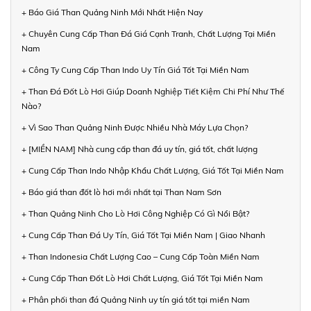
+ Báo Giá Than Quảng Ninh Mới Nhất Hiện Nay
+ Chuyên Cung Cấp Than Đá Giá Cạnh Tranh, Chất Lượng Tại Miền
Nam
+ Công Ty Cung Cấp Than Indo Uy Tín Giá Tốt Tại Miền Nam
+ Than Đá Đốt Lò Hơi Giúp Doanh Nghiệp Tiết Kiệm Chi Phí Như Thế
Nào?
+ Vì Sao Than Quảng Ninh Được Nhiều Nhà Máy Lựa Chọn?
+ [MIỀN NAM] Nhà cung cấp than đá uy tín, giá tốt, chất lượng
+ Cung Cấp Than Indo Nhập Khẩu Chất Lượng, Giá Tốt Tại Miền Nam
+ Báo giá than đốt lò hơi mới nhất tại Than Nam Sơn
+ Than Quảng Ninh Cho Lò Hơi Công Nghiệp Có Gì Nổi Bật?
+ Cung Cấp Than Đá Uy Tín, Giá Tốt Tại Miền Nam | Giao Nhanh
+ Than Indonesia Chất Lượng Cao – Cung Cấp Toàn Miền Nam
+ Cung Cấp Than Đốt Lò Hơi Chất Lượng, Giá Tốt Tại Miền Nam
+ Phân phối than đá Quảng Ninh uy tín giá tốt tại miền Nam