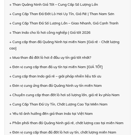
+ Than Quảng Ninh Giá Tốt – Cung Cấp Số Lượng Lớn
+ Cung Cấp Than Đá Đốt Lò Hơi Uy Tín, Giá Rẻ | Than Nam Sơn
+ Cung Cấp Than Đá Số Lượng Lớn – Giao Nhanh, Giá Cạnh Tranh
+ Than Indo cho lò hơi công nghiệp | Giá tốt 2026
+ Cung cấp than đá Quảng Ninh tại miền Nam [Giá rẻ - Chất lượng
cao]
+ Mua than đá đốt lò hơi ở đâu uy tín giá tốt nhất?
+ Đơn vị cung cấp than đá uy tín tại miền Nam [GIÁ TỐT]
+ Cung cấp than Indo giá rẻ – giải pháp nhiên liệu tối ưu
+ Đơn vị cung ứng than đá Quảng Ninh uy tín miền Nam
+ Chuyên cung cấp than đốt lò hơi số lượng lớn, giá rẻ kv phía Nam
+ Cung Cấp Than Đá Uy Tín, Chất Lượng Cao Tại Miền Nam
+ Yếu tố ảnh hưởng đến giá than Indo tại Việt Nam
+ Phân phối than đá Quảng Ninh giá rẻ, chất lượng cao tại miền Nam
+ Đơn vị cung cấp than đá đốt lò hơi uy tín, chất lượng miền Nam