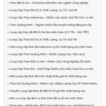
+ Than đốt lò hơi – Chìa khóa tiết kiệm cho ngành công nghiệp
+ Cung Cấp Than Đá Sỉ Lẻ Chất Lượng, Uy Tín, Giá Rẻ
+ Cung Cấp Than Indonesia – Nhiên Liệu Sạch, Giá Tốt Cho Lò Hơi
+ Than Quảng Ninh – Nguồn nhiên liệu truyền thống đáng tin cậy
+ Cung cấp than đá đốt lò hơi tại miền Nam [UY TÍN - GIÁ TỐT]
+ Cung Cấp Than Đá Sỉ Lẻ Chất Lượng, Uy Tín Giá Tốt
+ Nhà cung cấp than đá Indonesia uy tín chất lượng tại miền Nam
+ Cung Cấp Than Quảng Ninh – Nhiệt Lượng Cao, Hiệu Quả
+ Cung Cấp Than Đốt Lò Hơi – Nhiên Liệu Công Nghiệp Ổn Định
+ Cung Cấp Than Đá – Giải Pháp Nhiên Liệu Hiệu Quả Cho Lò Hơi
+ Nhà cung cấp than đá Indo nhập khẩu giá rẻ chất lượng cao
+ Than Đá Quảng Ninh – Nhiên Liệu Nhiệt Lượng Cao Từ Thiên Nhiên
+ Chuyên cung cấp than đá đốt lò hơi giá tốt, chất lượng cao
+ Đơn vị cung cấp dịch vụ bán than đá uy tín tại miền Nam
+ Than Indo – Nhiên liệu đốt lò hơi chất lượng cao, giá thành hợp lý