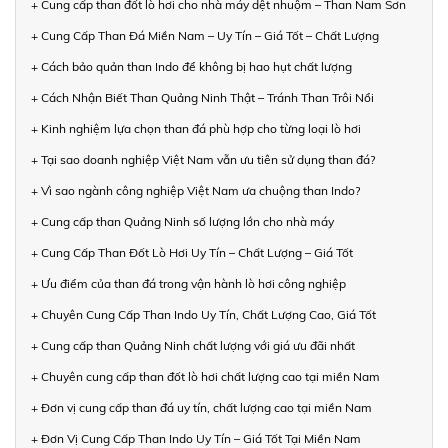
+ Cung cấp than đốt lò hơi cho nhà máy dệt nhuộm – Than Nam Sơn
+ Cung Cấp Than Đá Miền Nam – Uy Tín – Giá Tốt – Chất Lượng
+ Cách bảo quản than Indo để không bị hao hụt chất lượng
+ Cách Nhận Biết Than Quảng Ninh Thật – Tránh Than Trôi Nổi
+ Kinh nghiệm lựa chọn than đá phù hợp cho từng loại lò hơi
+ Tại sao doanh nghiệp Việt Nam vẫn ưu tiên sử dụng than đá?
+ Vì sao ngành công nghiệp Việt Nam ưa chuộng than Indo?
+ Cung cấp than Quảng Ninh số lượng lớn cho nhà máy
+ Cung Cấp Than Đốt Lò Hơi Uy Tín – Chất Lượng – Giá Tốt
+ Ưu điểm của than đá trong vận hành lò hơi công nghiệp
+ Chuyên Cung Cấp Than Indo Uy Tín, Chất Lượng Cao, Giá Tốt
+ Cung cấp than Quảng Ninh chất lượng với giá ưu đãi nhất
+ Chuyên cung cấp than đốt lò hơi chất lượng cao tại miền Nam
+ Đơn vị cung cấp than đá uy tín, chất lượng cao tại miền Nam
+ Đơn Vị Cung Cấp Than Indo Uy Tín – Giá Tốt Tại Miền Nam