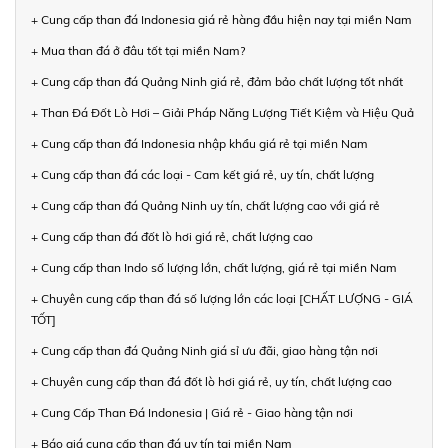
+ Cung cấp than đá Indonesia giá rẻ hàng đầu hiện nay tại miền Nam
+ Mua than đá ở đâu tốt tại miền Nam?
+ Cung cấp than đá Quảng Ninh giá rẻ, đảm bảo chất lượng tốt nhất
+ Than Đá Đốt Lò Hơi – Giải Pháp Năng Lượng Tiết Kiệm và Hiệu Quả
+ Cung cấp than đá Indonesia nhập khẩu giá rẻ tại miền Nam
+ Cung cấp than đá các loại - Cam kết giá rẻ, uy tín, chất lượng
+ Cung cấp than đá Quảng Ninh uy tín, chất lượng cao với giá rẻ
+ Cung cấp than đá đốt lò hơi giá rẻ, chất lượng cao
+ Cung cấp than Indo số lượng lớn, chất lượng, giá rẻ tại miền Nam
+ Chuyên cung cấp than đá số lượng lớn các loại [CHẤT LƯỢNG - GIÁ
TỐT]
+ Cung cấp than đá Quảng Ninh giá sỉ ưu đãi, giao hàng tận nơi
+ Chuyên cung cấp than đá đốt lò hơi giá rẻ, uy tín, chất lượng cao
+ Cung Cấp Than Đá Indonesia | Giá rẻ - Giao hàng tận nơi
+ Báo giá cung cấp than đá uy tín tại miền Nam