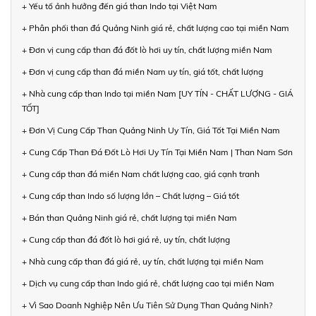
+ Yếu tố ảnh hưởng đến giá than Indo tại Việt Nam
+ Phân phối than đá Quảng Ninh giá rẻ, chất lượng cao tại miền Nam
+ Đơn vị cung cấp than đá đốt lò hơi uy tín, chất lượng miền Nam
+ Đơn vị cung cấp than đá miền Nam uy tín, giá tốt, chất lượng
+ Nhà cung cấp than Indo tại miền Nam [UY TÍN - CHẤT LƯỢNG - GIÁ
TỐT]
+ Đơn Vị Cung Cấp Than Quảng Ninh Uy Tín, Giá Tốt Tại Miền Nam
+ Cung Cấp Than Đá Đốt Lò Hơi Uy Tín Tại Miền Nam | Than Nam Sơn
+ Cung cấp than đá miền Nam chất lượng cao, giá cạnh tranh
+ Cung cấp than Indo số lượng lớn – Chất lượng – Giá tốt
+ Bán than Quảng Ninh giá rẻ, chất lượng tại miền Nam
+ Cung cấp than đá đốt lò hơi giá rẻ, uy tín, chất lượng
+ Nhà cung cấp than đá giá rẻ, uy tín, chất lượng tại miền Nam
+ Dịch vụ cung cấp than Indo giá rẻ, chất lượng cao tại miền Nam
+ Vì Sao Doanh Nghiệp Nên Ưu Tiên Sử Dụng Than Quảng Ninh?