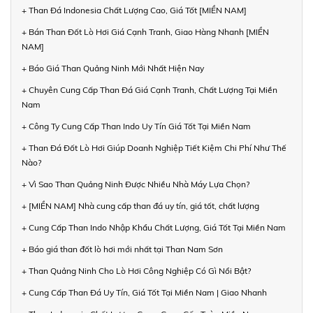
+ Than Đá Indonesia Chất Lượng Cao, Giá Tốt [MIỀN NAM]
+ Bán Than Đốt Lò Hơi Giá Cạnh Tranh, Giao Hàng Nhanh [MIỀN
NAM]
+ Báo Giá Than Quảng Ninh Mới Nhất Hiện Nay
+ Chuyên Cung Cấp Than Đá Giá Cạnh Tranh, Chất Lượng Tại Miền
Nam
+ Công Ty Cung Cấp Than Indo Uy Tín Giá Tốt Tại Miền Nam
+ Than Đá Đốt Lò Hơi Giúp Doanh Nghiệp Tiết Kiệm Chi Phí Như Thế
Nào?
+ Vì Sao Than Quảng Ninh Được Nhiều Nhà Máy Lựa Chọn?
+ [MIỀN NAM] Nhà cung cấp than đá uy tín, giá tốt, chất lượng
+ Cung Cấp Than Indo Nhập Khẩu Chất Lượng, Giá Tốt Tại Miền Nam
+ Báo giá than đốt lò hơi mới nhất tại Than Nam Sơn
+ Than Quảng Ninh Cho Lò Hơi Công Nghiệp Có Gì Nổi Bật?
+ Cung Cấp Than Đá Uy Tín, Giá Tốt Tại Miền Nam | Giao Nhanh