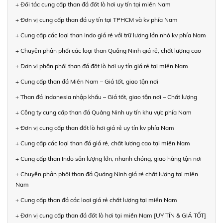
+ Đối tác cung cấp than đá đốt lò hơi uy tín tại miền Nam
+ Đơn vị cung cấp than đá uy tín tại TPHCM và kv phía Nam
+ Cung cấp các loại than Indo giá rẻ với trữ lượng lớn nhỏ kv phía Nam
+ Chuyên phân phối các loại than Quảng Ninh giá rẻ, chất lượng cao
+ Đơn vị phân phối than đá đốt lò hơi uy tín giá rẻ tại miền Nam
+ Cung cấp than đá Miền Nam – Giá tốt, giao tận nơi
+ Than đá Indonesia nhập khẩu – Giá tốt, giao tận nơi – Chất lượng
+ Công ty cung cấp than đá Quảng Ninh uy tín khu vực phía Nam
+ Đơn vị cung cấp than đốt lò hơi giá rẻ uy tín kv phía Nam
+ Cung cấp các loại than đá giá rẻ, chất lượng cao tại miền Nam
+ Cung cấp than Indo sản lượng lớn, nhanh chóng, giao hàng tận nơi
+ Chuyên phân phối than đá Quảng Ninh giá rẻ chất lượng tại miền
Nam
+ Cung cấp than đá các loại giá rẻ chất lượng tại miền Nam
+ Đơn vị cung cấp than đá đốt lò hơi tại miền Nam [UY TÍN & GIÁ TỐT]