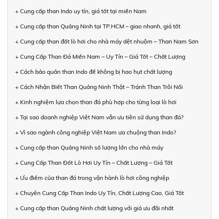
+ Cung cấp than Indo uy tín, giá tốt tại miền Nam
+ Cung cấp than Quảng Ninh tại TP.HCM – giao nhanh, giá tốt
+ Cung cấp than đốt lò hơi cho nhà máy dệt nhuộm – Than Nam Sơn
+ Cung Cấp Than Đá Miền Nam – Uy Tín – Giá Tốt – Chất Lượng
+ Cách bảo quản than Indo để không bị hao hụt chất lượng
+ Cách Nhận Biết Than Quảng Ninh Thật – Tránh Than Trôi Nổi
+ Kinh nghiệm lựa chọn than đá phù hợp cho từng loại lò hơi
+ Tại sao doanh nghiệp Việt Nam vẫn ưu tiên sử dụng than đá?
+ Vì sao ngành công nghiệp Việt Nam ưa chuộng than Indo?
+ Cung cấp than Quảng Ninh số lượng lớn cho nhà máy
+ Cung Cấp Than Đốt Lò Hơi Uy Tín – Chất Lượng – Giá Tốt
+ Ưu điểm của than đá trong vận hành lò hơi công nghiệp
+ Chuyên Cung Cấp Than Indo Uy Tín, Chất Lượng Cao, Giá Tốt
+ Cung cấp than Quảng Ninh chất lượng với giá ưu đãi nhất