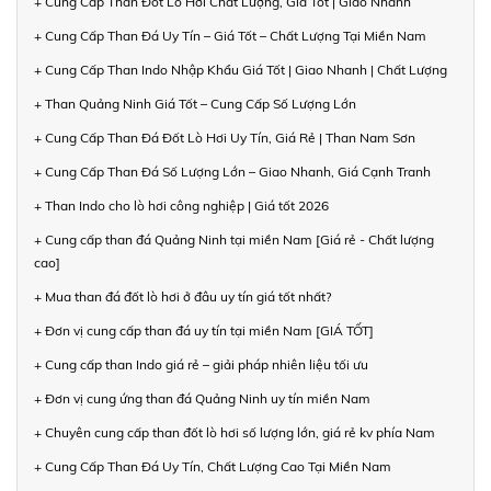
+ Cung Cấp Than Đốt Lò Hơi Chất Lượng, Giá Tốt | Giao Nhanh
+ Cung Cấp Than Đá Uy Tín – Giá Tốt – Chất Lượng Tại Miền Nam
+ Cung Cấp Than Indo Nhập Khẩu Giá Tốt | Giao Nhanh | Chất Lượng
+ Than Quảng Ninh Giá Tốt – Cung Cấp Số Lượng Lớn
+ Cung Cấp Than Đá Đốt Lò Hơi Uy Tín, Giá Rẻ | Than Nam Sơn
+ Cung Cấp Than Đá Số Lượng Lớn – Giao Nhanh, Giá Cạnh Tranh
+ Than Indo cho lò hơi công nghiệp | Giá tốt 2026
+ Cung cấp than đá Quảng Ninh tại miền Nam [Giá rẻ - Chất lượng
cao]
+ Mua than đá đốt lò hơi ở đâu uy tín giá tốt nhất?
+ Đơn vị cung cấp than đá uy tín tại miền Nam [GIÁ TỐT]
+ Cung cấp than Indo giá rẻ – giải pháp nhiên liệu tối ưu
+ Đơn vị cung ứng than đá Quảng Ninh uy tín miền Nam
+ Chuyên cung cấp than đốt lò hơi số lượng lớn, giá rẻ kv phía Nam
+ Cung Cấp Than Đá Uy Tín, Chất Lượng Cao Tại Miền Nam