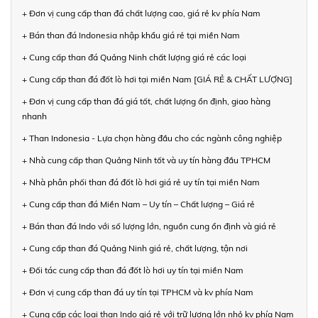
+ Đơn vị cung cấp than đá chất lượng cao, giá rẻ kv phía Nam
+ Bán than đá Indonesia nhập khẩu giá rẻ tại miền Nam
+ Cung cấp than đá Quảng Ninh chất lượng giá rẻ các loại
+ Cung cấp than đá đốt lò hơi tại miền Nam [GIÁ RẺ & CHẤT LƯỢNG]
+ Đơn vị cung cấp than đá giá tốt, chất lượng ổn định, giao hàng
nhanh
+ Than Indonesia - Lựa chọn hàng đầu cho các ngành công nghiệp
+ Nhà cung cấp than Quảng Ninh tốt và uy tín hàng đầu TPHCM
+ Nhà phân phối than đá đốt lò hơi giá rẻ uy tín tại miền Nam
+ Cung cấp than đá Miền Nam – Uy tín – Chất lượng – Giá rẻ
+ Bán than đá Indo với số lượng lớn, nguồn cung ổn định và giá rẻ
+ Cung cấp than đá Quảng Ninh giá rẻ, chất lượng, tận nơi
+ Đối tác cung cấp than đá đốt lò hơi uy tín tại miền Nam
+ Đơn vị cung cấp than đá uy tín tại TPHCM và kv phía Nam
+ Cung cấp các loại than Indo giá rẻ với trữ lượng lớn nhỏ kv phía Nam