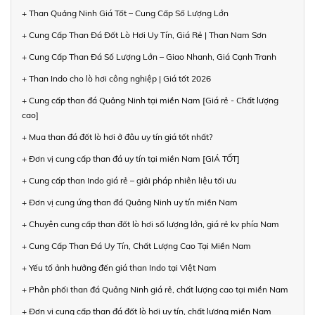
+ Than Quảng Ninh Giá Tốt – Cung Cấp Số Lượng Lớn
+ Cung Cấp Than Đá Đốt Lò Hơi Uy Tín, Giá Rẻ | Than Nam Sơn
+ Cung Cấp Than Đá Số Lượng Lớn – Giao Nhanh, Giá Cạnh Tranh
+ Than Indo cho lò hơi công nghiệp | Giá tốt 2026
+ Cung cấp than đá Quảng Ninh tại miền Nam [Giá rẻ - Chất lượng
cao]
+ Mua than đá đốt lò hơi ở đâu uy tín giá tốt nhất?
+ Đơn vị cung cấp than đá uy tín tại miền Nam [GIÁ TỐT]
+ Cung cấp than Indo giá rẻ – giải pháp nhiên liệu tối ưu
+ Đơn vị cung ứng than đá Quảng Ninh uy tín miền Nam
+ Chuyên cung cấp than đốt lò hơi số lượng lớn, giá rẻ kv phía Nam
+ Cung Cấp Than Đá Uy Tín, Chất Lượng Cao Tại Miền Nam
+ Yếu tố ảnh hưởng đến giá than Indo tại Việt Nam
+ Phân phối than đá Quảng Ninh giá rẻ, chất lượng cao tại miền Nam
+ Đơn vị cung cấp than đá đốt lò hơi uy tín, chất lượng miền Nam