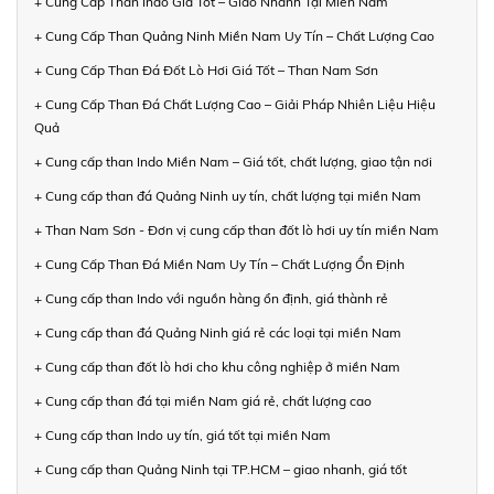
+ Cung Cấp Than Indo Giá Tốt – Giao Nhanh Tại Miền Nam
+ Cung Cấp Than Quảng Ninh Miền Nam Uy Tín – Chất Lượng Cao
+ Cung Cấp Than Đá Đốt Lò Hơi Giá Tốt – Than Nam Sơn
+ Cung Cấp Than Đá Chất Lượng Cao – Giải Pháp Nhiên Liệu Hiệu
Quả
+ Cung cấp than Indo Miền Nam – Giá tốt, chất lượng, giao tận nơi
+ Cung cấp than đá Quảng Ninh uy tín, chất lượng tại miền Nam
+ Than Nam Sơn - Đơn vị cung cấp than đốt lò hơi uy tín miền Nam
+ Cung Cấp Than Đá Miền Nam Uy Tín – Chất Lượng Ổn Định
+ Cung cấp than Indo với nguồn hàng ổn định, giá thành rẻ
+ Cung cấp than đá Quảng Ninh giá rẻ các loại tại miền Nam
+ Cung cấp than đốt lò hơi cho khu công nghiệp ở miền Nam
+ Cung cấp than đá tại miền Nam giá rẻ, chất lượng cao
+ Cung cấp than Indo uy tín, giá tốt tại miền Nam
+ Cung cấp than Quảng Ninh tại TP.HCM – giao nhanh, giá tốt