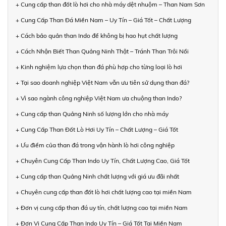
+ Cung cấp than đốt lò hơi cho nhà máy dệt nhuộm – Than Nam Sơn
+ Cung Cấp Than Đá Miền Nam – Uy Tín – Giá Tốt – Chất Lượng
+ Cách bảo quản than Indo để không bị hao hụt chất lượng
+ Cách Nhận Biết Than Quảng Ninh Thật – Tránh Than Trôi Nổi
+ Kinh nghiệm lựa chọn than đá phù hợp cho từng loại lò hơi
+ Tại sao doanh nghiệp Việt Nam vẫn ưu tiên sử dụng than đá?
+ Vì sao ngành công nghiệp Việt Nam ưa chuộng than Indo?
+ Cung cấp than Quảng Ninh số lượng lớn cho nhà máy
+ Cung Cấp Than Đốt Lò Hơi Uy Tín – Chất Lượng – Giá Tốt
+ Ưu điểm của than đá trong vận hành lò hơi công nghiệp
+ Chuyên Cung Cấp Than Indo Uy Tín, Chất Lượng Cao, Giá Tốt
+ Cung cấp than Quảng Ninh chất lượng với giá ưu đãi nhất
+ Chuyên cung cấp than đốt lò hơi chất lượng cao tại miền Nam
+ Đơn vị cung cấp than đá uy tín, chất lượng cao tại miền Nam
+ Đơn Vị Cung Cấp Than Indo Uy Tín – Giá Tốt Tại Miền Nam