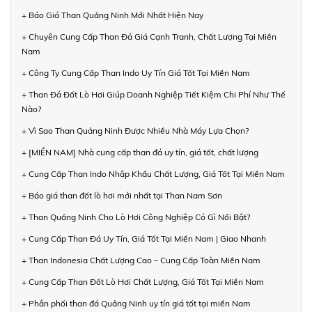
+ Báo Giá Than Quảng Ninh Mới Nhất Hiện Nay
+ Chuyên Cung Cấp Than Đá Giá Cạnh Tranh, Chất Lượng Tại Miền
Nam
+ Công Ty Cung Cấp Than Indo Uy Tín Giá Tốt Tại Miền Nam
+ Than Đá Đốt Lò Hơi Giúp Doanh Nghiệp Tiết Kiệm Chi Phí Như Thế
Nào?
+ Vì Sao Than Quảng Ninh Được Nhiều Nhà Máy Lựa Chọn?
+ [MIỀN NAM] Nhà cung cấp than đá uy tín, giá tốt, chất lượng
+ Cung Cấp Than Indo Nhập Khẩu Chất Lượng, Giá Tốt Tại Miền Nam
+ Báo giá than đốt lò hơi mới nhất tại Than Nam Sơn
+ Than Quảng Ninh Cho Lò Hơi Công Nghiệp Có Gì Nổi Bật?
+ Cung Cấp Than Đá Uy Tín, Giá Tốt Tại Miền Nam | Giao Nhanh
+ Than Indonesia Chất Lượng Cao – Cung Cấp Toàn Miền Nam
+ Cung Cấp Than Đốt Lò Hơi Chất Lượng, Giá Tốt Tại Miền Nam
+ Phân phối than đá Quảng Ninh uy tín giá tốt tại miền Nam