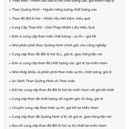
+ Than Indo – Nhiên liệu đốt lò hơi chất lượng cao, giá thành hợp lý
+ Than Quảng Ninh – Nguồn năng lượng chất lượng cao
+ Than đá đốt lò hơi – Nhiên liệu tiết kiệm, hiệu quả
+ Cung Cấp Than Đá – Giải Pháp Nhiên Liệu Hiệu Quả
+ Đơn vị cung cấp than Indo chất lượng – uy tín – giá tốt
+ Nhà phân phối than Quảng Ninh chính gốc cho công nghiệp
+ Cung cấp than đá đốt lò hơi SLL, giá rẻ, giao hàng tận nơi
+ Đơn vị cung cấp than đá chất lượng cao, giá rẻ tại miền Nam
+ Nhà nhập khẩu và phân phối than Indo uy tín, chất lượng, giá rẻ
+ So Sánh Than Quảng Ninh và Than Indo
+ Đối tác cung cấp than đá đốt lò hơi tại miền Nam với giá tốt nhất
+ Cung cấp than đá chất lượng với nguồn gốc rõ ràng, giá rẻ
+ Chuyên cung cấp than Indo uy tín, giá tốt tại Miền Nam
+ Cung cấp than đá Quảng Ninh sỉ lẻ với giá rẻ, giao hàng tận nơi
+ Địa chỉ cung cấp than đá đốt lò hơi uy tín nhất tại miền Nam