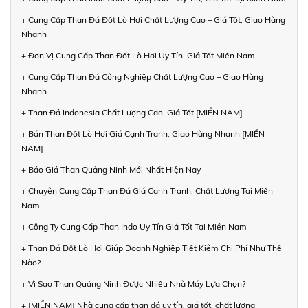
+ Cung Cấp Than Đá Đốt Lò Hơi Chất Lượng Cao – Giá Tốt, Giao Hàng
Nhanh
+ Đơn Vị Cung Cấp Than Đốt Lò Hơi Uy Tín, Giá Tốt Miền Nam
+ Cung Cấp Than Đá Công Nghiệp Chất Lượng Cao – Giao Hàng
Nhanh
+ Than Đá Indonesia Chất Lượng Cao, Giá Tốt [MIỀN NAM]
+ Bán Than Đốt Lò Hơi Giá Cạnh Tranh, Giao Hàng Nhanh [MIỀN
NAM]
+ Báo Giá Than Quảng Ninh Mới Nhất Hiện Nay
+ Chuyên Cung Cấp Than Đá Giá Cạnh Tranh, Chất Lượng Tại Miền
Nam
+ Công Ty Cung Cấp Than Indo Uy Tín Giá Tốt Tại Miền Nam
+ Than Đá Đốt Lò Hơi Giúp Doanh Nghiệp Tiết Kiệm Chi Phí Như Thế
Nào?
+ Vì Sao Than Quảng Ninh Được Nhiều Nhà Máy Lựa Chọn?
+ [MIỀN NAM] Nhà cung cấp than đá uy tín, giá tốt, chất lượng