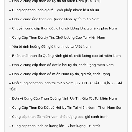
+ Đơn vị cung cấp than đá uy tín tại miền Nam [GIÁ TỐT]
+ Cung cấp than Indo giá rẻ – giải pháp nhiên liệu tối ưu
+ Đơn vị cung ứng than đá Quảng Ninh uy tín miền Nam
+ Chuyên cung cấp than đốt lò hơi số lượng lớn, giá rẻ kv phía Nam
+ Cung Cấp Than Đá Uy Tín, Chất Lượng Cao Tại Miền Nam
+ Yếu tố ảnh hưởng đến giá than Indo tại Việt Nam
+ Phân phối than đá Quảng Ninh giá rẻ, chất lượng cao tại miền Nam
+ Đơn vị cung cấp than đá đốt lò hơi uy tín, chất lượng miền Nam
+ Đơn vị cung cấp than đá miền Nam uy tín, giá tốt, chất lượng
+ Nhà cung cấp than Indo tại miền Nam [UY TÍN - CHẤT LƯỢNG - GIÁ
TỐT]
+ Đơn Vị Cung Cấp Than Quảng Ninh Uy Tín, Giá Tốt Tại Miền Nam
+ Cung Cấp Than Đá Đốt Lò Hơi Uy Tín Tại Miền Nam | Than Nam Sơn
+ Cung cấp than đá miền Nam chất lượng cao, giá cạnh tranh
+ Cung cấp than Indo số lượng lớn – Chất lượng – Giá tốt