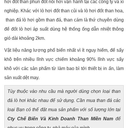
hơi đốt than phun đốt nồi hơi vận hành tại các công ty và xí
nghiệp. Khác với lò hơi đốt than củi và lò hơi đốt than hoa,
than đá lò hơi gồm than đá, than cám là thứ chuyên dùng
để đốt lò hơi áp suất dùng hệ thống ống dẫn nhiệt thông
gió dài khoảng 2km.
Vật liệu năng lượng phổ biến nhất vì ít nguy hiểm, để sấy
khô trên nhiều lĩnh vực chiếm khoảng 90% lĩnh vực sấy
khô với các sản phẩm từ làm bao bì tới thiết bị in ấn, làm
sản xuất dệt may.
Tùy thuộc vào nhu cầu mà người dùng chọn loại than
đá lò hơi khác nhau để sử dụng. Cần mua than đá các
loại Bạn có thể đặt mua sản phẩm với số lượng lớn tại
Cty Chế Biến Và Kinh Doanh Than Miền Nam
để
phục vụ trong công ty, nhà máy của mình.