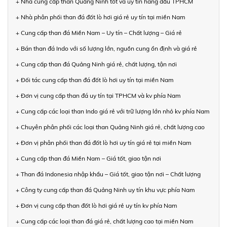
+ Nhà cung cấp than Quảng Ninh tốt và uy tín hàng đầu TPHCM
+ Nhà phân phối than đá đốt lò hơi giá rẻ uy tín tại miền Nam
+ Cung cấp than đá Miền Nam – Uy tín – Chất lượng – Giá rẻ
+ Bán than đá Indo với số lượng lớn, nguồn cung ổn định và giá rẻ
+ Cung cấp than đá Quảng Ninh giá rẻ, chất lượng, tận nơi
+ Đối tác cung cấp than đá đốt lò hơi uy tín tại miền Nam
+ Đơn vị cung cấp than đá uy tín tại TPHCM và kv phía Nam
+ Cung cấp các loại than Indo giá rẻ với trữ lượng lớn nhỏ kv phía Nam
+ Chuyên phân phối các loại than Quảng Ninh giá rẻ, chất lượng cao
+ Đơn vị phân phối than đá đốt lò hơi uy tín giá rẻ tại miền Nam
+ Cung cấp than đá Miền Nam – Giá tốt, giao tận nơi
+ Than đá Indonesia nhập khẩu – Giá tốt, giao tận nơi – Chất lượng
+ Công ty cung cấp than đá Quảng Ninh uy tín khu vực phía Nam
+ Đơn vị cung cấp than đốt lò hơi giá rẻ uy tín kv phía Nam
+ Cung cấp các loại than đá giá rẻ, chất lượng cao tại miền Nam