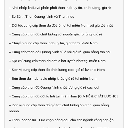
+ Nhà nhập khẩu và phân phối than Indo uy tín, chất lượng, giá rẻ
+ So Sánh Than Quảng Ninh và Than Indo
+ Đối tác cung cấp than đá đốt lò hơi tại miền Nam với giá tốt nhất
+ Cung cấp than đá chất lượng với nguồn gốc rõ ràng, giá rẻ
+ Chuyên cung cấp than Indo uy tín, giá tốt tại Miền Nam
+ Cung cấp than đá Quảng Ninh sỉ lẻ với giá rẻ, giao hàng tận nơi
+ Địa chỉ cung cấp than đá đốt lò hơi uy tín nhất tại miền Nam
+ Đơn vị cung cấp than đá chất lượng cao, giá rẻ kv phía Nam
+ Bán than đá Indonesia nhập khẩu giá rẻ tại miền Nam
+ Cung cấp than đá Quảng Ninh chất lượng giá rẻ các loại
+ Cung cấp than đá đốt lò hơi tại miền Nam [GIÁ RẺ & CHẤT LƯỢNG]
+ Đơn vị cung cấp than đá giá tốt, chất lượng ổn định, giao hàng
nhanh
+ Than Indonesia - Lựa chọn hàng đầu cho các ngành công nghiệp