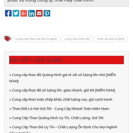
cung cap than da dot lo gach
cung cap than da
than da dot lo gach
BÀI VIẾT LIÊN QUAN
+ Cung cấp than đá Quảng Ninh giá rẻ với số lượng lớn nhỏ [MIỀN
NAM]
+ Cung cấp than đá số lượng lớn, giao nhanh, giá tốt [MIỀN NAM]
+ Cung cấp than Indo nhập khẩu chất lượng cao, giá cạnh tranh
+ Than Đốt Lò Hơi Giá Tốt - Cung Cấp Nhanh Toàn Miền Nam
+ Cung Cấp Than Quảng Ninh Uy Tín, Chất Lượng, Giá Tốt
+ Cung Cấp Than Đá Uy Tín – Chất Lượng Ổn Định Cho Mọi Ngành