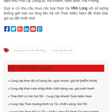
điện như Phả Lại, Uông Bí, Hà Khánh, Ninh Bình, Hải Phòng...
Quý vị có nhu cầu mua các loại than tại
Vĩnh Long
với số lượng
không giới hạn vui lòng liên hệ với Than Miền Nam để nhận báo
giá ưu đãi nhất nhé!
cung cấp than đá vĩnh long
cung cấp than đá
BÀI VIẾT LIÊN QUAN
+ Cung cấp than đá số lượng lớn, giao nhanh, giá tốt [MIỀN NAM]
+ Cung cấp than Indo nhập khẩu chất lượng cao, giá cạnh tranh
+ Than Đốt Lò Hơi Giá Tốt - Cung Cấp Nhanh Toàn Miền Nam
+ Cung Cấp Than Quảng Ninh Uy Tín, Chất Lượng, Giá Tốt
+ Cung Cấp Than Đá Uy Tín – Chất Lượng Ổn Định Cho Mọi Ngành