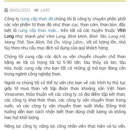
06/01/2021
1495
Công ty
cung cấp than đá
chúng tôi là công ty chuyên phân phối
các sản phẩm từ than đá như: than cục, than cám, than bùn, đặc
biệt là
cung cấp than indo
... trên tất cả các huyện thuộc
Vĩnh
Long
như:
thành phố Vĩnh Long, Bình Minh, Bình Tân, Long Hồ,
Mang Thít, Tam Bình, Trà Ôn, Vũng Liêm...
với số lượng lớn, nhỏ
tùy theo nhu cầu mục đích sử dụng của quý khách hàng.
Chúng tôi cung cấp các dịch vụ vận chuyển chuyên chở than
bằng xe tải có trọng tải từ 5-90 tấn, tàu thủy, sà lan, tàu
hỏa...hoặc cung cấp cho bạn tất cả những gì mà bạn đang cần
trong ngành công nghiệp than.
Ngoài ra chúng tôi có thể tư vấn cho bạn về các trình tự thủ tục
giấy tờ mua than với tập đoàn than khoáng sản Việt Nam
Vinacomin, thỏa thuận với các công ty có địa điểm tập kết than,
các công ty khai thác than, các công ty vận chuyển than trong
nước, và các công ty vận chuyển than xuất khẩu. Đồng thời
hướng dẫn bạn cách nhận biết than đúng chất lượng và không
hao hụt khối lượng.
Năng lực công ty: năng lực công nhân viên thực hiện và tư vấn,