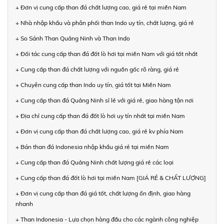
+ Đơn vị cung cấp than đá chất lượng cao, giá rẻ tại miền Nam
+ Nhà nhập khẩu và phân phối than Indo uy tín, chất lượng, giá rẻ
+ So Sánh Than Quảng Ninh và Than Indo
+ Đối tác cung cấp than đá đốt lò hơi tại miền Nam với giá tốt nhất
+ Cung cấp than đá chất lượng với nguồn gốc rõ ràng, giá rẻ
+ Chuyên cung cấp than Indo uy tín, giá tốt tại Miền Nam
+ Cung cấp than đá Quảng Ninh sỉ lẻ với giá rẻ, giao hàng tận nơi
+ Địa chỉ cung cấp than đá đốt lò hơi uy tín nhất tại miền Nam
+ Đơn vị cung cấp than đá chất lượng cao, giá rẻ kv phía Nam
+ Bán than đá Indonesia nhập khẩu giá rẻ tại miền Nam
+ Cung cấp than đá Quảng Ninh chất lượng giá rẻ các loại
+ Cung cấp than đá đốt lò hơi tại miền Nam [GIÁ RẺ & CHẤT LƯỢNG]
+ Đơn vị cung cấp than đá giá tốt, chất lượng ổn định, giao hàng
nhanh
+ Than Indonesia - Lựa chọn hàng đầu cho các ngành công nghiệp