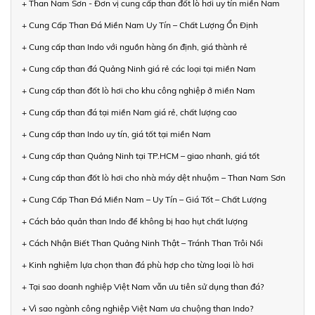
+ Than Nam Sơn - Đơn vị cung cấp than đốt lò hơi uy tín miền Nam
+ Cung Cấp Than Đá Miền Nam Uy Tín – Chất Lượng Ổn Định
+ Cung cấp than Indo với nguồn hàng ổn định, giá thành rẻ
+ Cung cấp than đá Quảng Ninh giá rẻ các loại tại miền Nam
+ Cung cấp than đốt lò hơi cho khu công nghiệp ở miền Nam
+ Cung cấp than đá tại miền Nam giá rẻ, chất lượng cao
+ Cung cấp than Indo uy tín, giá tốt tại miền Nam
+ Cung cấp than Quảng Ninh tại TP.HCM – giao nhanh, giá tốt
+ Cung cấp than đốt lò hơi cho nhà máy dệt nhuộm – Than Nam Sơn
+ Cung Cấp Than Đá Miền Nam – Uy Tín – Giá Tốt – Chất Lượng
+ Cách bảo quản than Indo để không bị hao hụt chất lượng
+ Cách Nhận Biết Than Quảng Ninh Thật – Tránh Than Trôi Nổi
+ Kinh nghiệm lựa chọn than đá phù hợp cho từng loại lò hơi
+ Tại sao doanh nghiệp Việt Nam vẫn ưu tiên sử dụng than đá?
+ Vì sao ngành công nghiệp Việt Nam ưa chuộng than Indo?