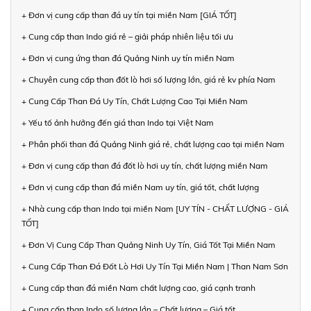
+ Đơn vị cung cấp than đá uy tín tại miền Nam [GIÁ TỐT]
+ Cung cấp than Indo giá rẻ – giải pháp nhiên liệu tối ưu
+ Đơn vị cung ứng than đá Quảng Ninh uy tín miền Nam
+ Chuyên cung cấp than đốt lò hơi số lượng lớn, giá rẻ kv phía Nam
+ Cung Cấp Than Đá Uy Tín, Chất Lượng Cao Tại Miền Nam
+ Yếu tố ảnh hưởng đến giá than Indo tại Việt Nam
+ Phân phối than đá Quảng Ninh giá rẻ, chất lượng cao tại miền Nam
+ Đơn vị cung cấp than đá đốt lò hơi uy tín, chất lượng miền Nam
+ Đơn vị cung cấp than đá miền Nam uy tín, giá tốt, chất lượng
+ Nhà cung cấp than Indo tại miền Nam [UY TÍN - CHẤT LƯỢNG - GIÁ
TỐT]
+ Đơn Vị Cung Cấp Than Quảng Ninh Uy Tín, Giá Tốt Tại Miền Nam
+ Cung Cấp Than Đá Đốt Lò Hơi Uy Tín Tại Miền Nam | Than Nam Sơn
+ Cung cấp than đá miền Nam chất lượng cao, giá cạnh tranh
+ Cung cấp than Indo số lượng lớn – Chất lượng – Giá tốt