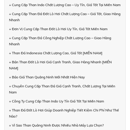
+ Cung Cấp Than Indo Chất Lượng Cao – Uy Tín, Giá Tốt Tại Miền Nam
+ Cung Cấp Than Đá Đốt Lò Hơi Chất Lượng Cao – Giá Tốt, Giao Hàng
Nhanh
+ Đơn Vị Cung Cấp Than Đốt Lò Hơi Uy Tín, Giá Tốt Miền Nam
+ Cung Cấp Than Đá Công Nghiệp Chất Lượng Cao – Giao Hàng
Nhanh
+ Than Đá Indonesia Chất Lượng Cao, Giá Tốt [MIỀN NAM]
+ Bán Than Đốt Lò Hơi Giá Cạnh Tranh, Giao Hàng Nhanh [MIỀN
NAM]
+ Báo Giá Than Quảng Ninh Mới Nhất Hiện Nay
+ Chuyên Cung Cấp Than Đá Giá Cạnh Tranh, Chất Lượng Tại Miền
Nam
+ Công Ty Cung Cấp Than Indo Uy Tín Giá Tốt Tại Miền Nam
+ Than Đá Đốt Lò Hơi Giúp Doanh Nghiệp Tiết Kiệm Chi Phí Như Thế
Nào?
+ Vì Sao Than Quảng Ninh Được Nhiều Nhà Máy Lựa Chọn?