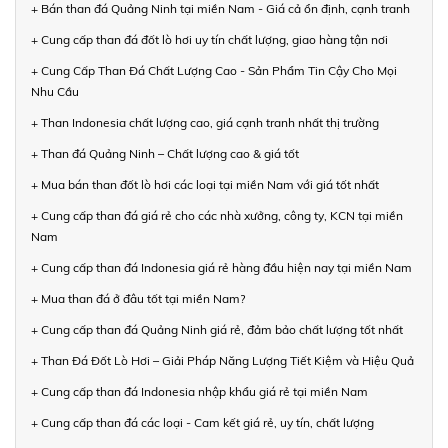
+ Bán than đá Quảng Ninh tại miền Nam - Giá cả ổn định, cạnh tranh
+ Cung cấp than đá đốt lò hơi uy tín chất lượng, giao hàng tận nơi
+ Cung Cấp Than Đá Chất Lượng Cao - Sản Phẩm Tin Cậy Cho Mọi
Nhu Cầu
+ Than Indonesia chất lượng cao, giá cạnh tranh nhất thị trường
+ Than đá Quảng Ninh – Chất lượng cao & giá tốt
+ Mua bán than đốt lò hơi các loại tại miền Nam với giá tốt nhất
+ Cung cấp than đá giá rẻ cho các nhà xưởng, công ty, KCN tại miền
Nam
+ Cung cấp than đá Indonesia giá rẻ hàng đầu hiện nay tại miền Nam
+ Mua than đá ở đâu tốt tại miền Nam?
+ Cung cấp than đá Quảng Ninh giá rẻ, đảm bảo chất lượng tốt nhất
+ Than Đá Đốt Lò Hơi – Giải Pháp Năng Lượng Tiết Kiệm và Hiệu Quả
+ Cung cấp than đá Indonesia nhập khẩu giá rẻ tại miền Nam
+ Cung cấp than đá các loại - Cam kết giá rẻ, uy tín, chất lượng