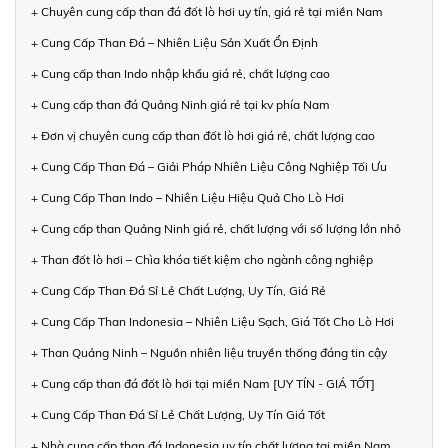
+ Chuyên cung cấp than đá đốt lò hơi uy tín, giá rẻ tại miền Nam
+ Cung Cấp Than Đá – Nhiên Liệu Sản Xuất Ổn Định
+ Cung cấp than Indo nhập khẩu giá rẻ, chất lượng cao
+ Cung cấp than đá Quảng Ninh giá rẻ tại kv phía Nam
+ Đơn vị chuyên cung cấp than đốt lò hơi giá rẻ, chất lượng cao
+ Cung Cấp Than Đá – Giải Pháp Nhiên Liệu Công Nghiệp Tối Ưu
+ Cung Cấp Than Indo – Nhiên Liệu Hiệu Quả Cho Lò Hơi
+ Cung cấp than Quảng Ninh giá rẻ, chất lượng với số lượng lớn nhỏ
+ Than đốt lò hơi – Chìa khóa tiết kiệm cho ngành công nghiệp
+ Cung Cấp Than Đá Sỉ Lẻ Chất Lượng, Uy Tín, Giá Rẻ
+ Cung Cấp Than Indonesia – Nhiên Liệu Sạch, Giá Tốt Cho Lò Hơi
+ Than Quảng Ninh – Nguồn nhiên liệu truyền thống đáng tin cậy
+ Cung cấp than đá đốt lò hơi tại miền Nam [UY TÍN - GIÁ TỐT]
+ Cung Cấp Than Đá Sỉ Lẻ Chất Lượng, Uy Tín Giá Tốt
+ Nhà cung cấp than đá Indonesia uy tín chất lượng tại miền Nam