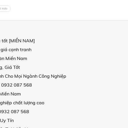
á indo
á tốt [MIỀN NAM]
 giá cạnh tranh
oàn Miền Nam
, Giá Tốt
ịnh Cho Mọi Ngành Công Nghiệp
| 0932 087 568
i Miền Nam
ghiệp chất lượng cao
 0932 087 568
 Uy Tín