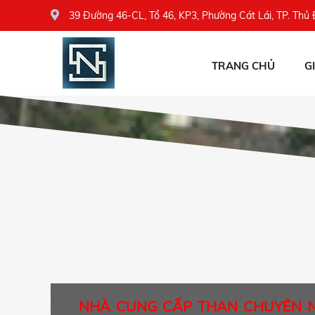
39 Đường 46-CL, Tổ 46, KP3, Phường Cát Lái, TP. Thủ
TRANG CHỦ
G
NHÀ CUNG CẤP THAN CHUYÊN 