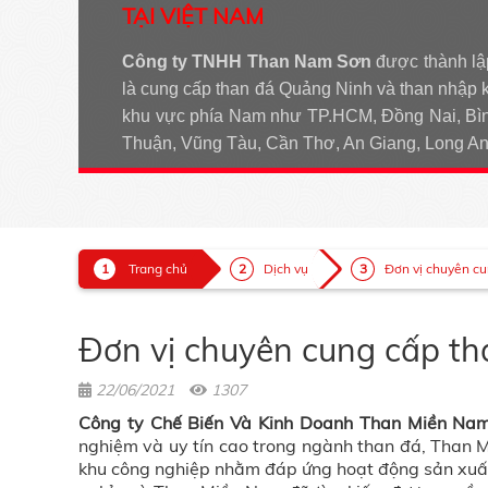
TẠI VIỆT NAM
Công ty TNHH Than Nam Sơn
được thành lậ
là cung cấp than đá Quảng Ninh và than nhập 
khu vực phía Nam như TP.HCM, Đồng Nai, Bìn
Thuận, Vũng Tàu, Cần Thơ, An Giang, Long 
Trang chủ
Dịch vụ
Đơn vị chuyên cu
Đơn vị chuyên cung cấp th
22/06/2021
1307
Công ty Chế Biến Và Kinh Doanh Than Miền N
nghiệm và uy tín cao trong ngành than đá, Than M
khu công nghiệp nhằm đáp ứng hoạt động sản xuất 