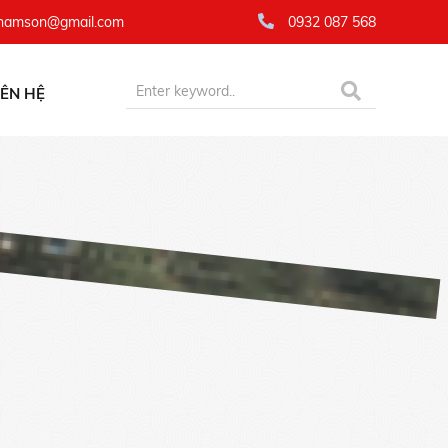
namson@gmail.com
0932 087 568
IÊN HỆ