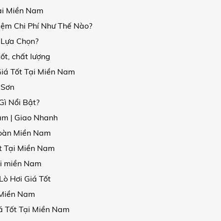
ại Miền Nam
iệm Chi Phí Như Thế Nào?
 Lựa Chọn?
ốt, chất lượng
iá Tốt Tại Miền Nam
 Sơn
ì Nổi Bật?
am | Giao Nhanh
Toàn Miền Nam
t Tại Miền Nam
ại miền Nam
ò Hơi Giá Tốt
 Miền Nam
á Tốt Tại Miền Nam