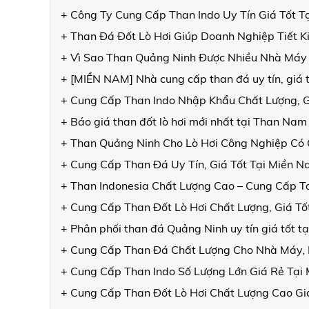
+ Công Ty Cung Cấp Than Indo Uy Tín Giá Tốt T
+ Than Đá Đốt Lò Hơi Giúp Doanh Nghiệp Tiết K
+ Vì Sao Than Quảng Ninh Được Nhiều Nhà Máy
+ [MIỀN NAM] Nhà cung cấp than đá uy tín, giá t
+ Cung Cấp Than Indo Nhập Khẩu Chất Lượng, G
+ Báo giá than đốt lò hơi mới nhất tại Than Nam
+ Than Quảng Ninh Cho Lò Hơi Công Nghiệp Có G
+ Cung Cấp Than Đá Uy Tín, Giá Tốt Tại Miền N
+ Than Indonesia Chất Lượng Cao – Cung Cấp 
+ Cung Cấp Than Đốt Lò Hơi Chất Lượng, Giá Tố
+ Phân phối than đá Quảng Ninh uy tín giá tốt t
+ Cung Cấp Than Đá Chất Lượng Cho Nhà Máy, L
+ Cung Cấp Than Indo Số Lượng Lớn Giá Rẻ Tại
+ Cung Cấp Than Đốt Lò Hơi Chất Lượng Cao Gi