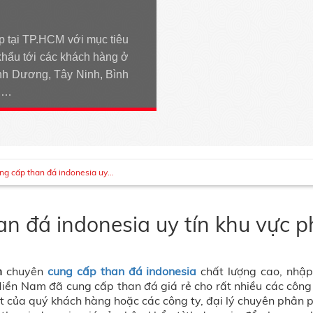
p tại TP.HCM với mục tiêu
khẩu tới các khách hàng ở
h Dương, Tây Ninh, Bình
An…
ng cấp than đá indonesia uy...
an đá indonesia uy tín khu vực 
am
chuyên
cung cấp than đá indonesia
chất lượng cao, nhập 
iền Nam đã cung cấp than đá giá rẻ cho rất nhiều các công 
của quý khách hàng hoặc các công ty, đại lý chuyên phân p