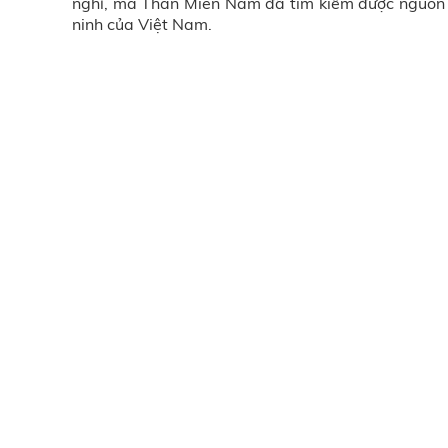
nghỉ, mà Than Miền Nam đã tìm kiếm được nguồn t
ninh của Việt Nam.