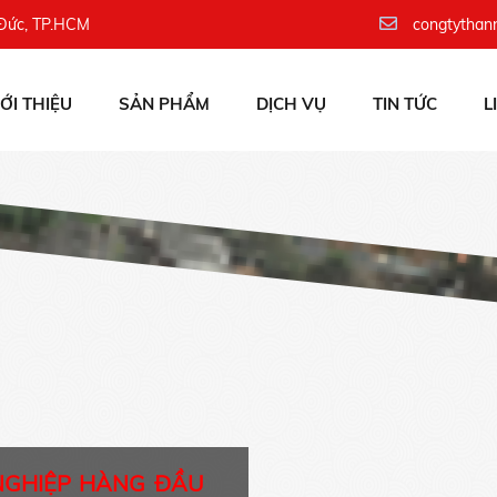
 Đức, TP.HCM
congtythan
IỚI THIỆU
SẢN PHẨM
DỊCH VỤ
TIN TỨC
L
NGHIỆP HÀNG ĐẦU