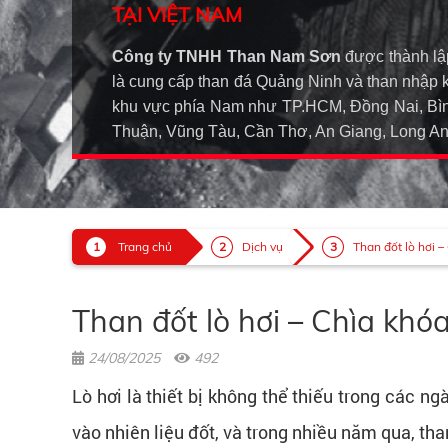
TẠI VIỆT NAM
Công ty TNHH Than Nam Sơn
được thành lậ
là cung cấp than đá Quảng Ninh và than nhập 
khu vực phía Nam như TP.HCM, Đồng Nai, Bìn
Thuận, Vũng Tàu, Cần Thơ, An Giang, Long 
Trang chủ
Dịch vụ
Than đốt lò hơi – 
Than đốt lò hơi – Chìa khó
24/08/2025
492
Lò hơi là thiết bị không thể thiếu trong các n
vào nhiên liệu đốt, và trong nhiều năm qua, tha