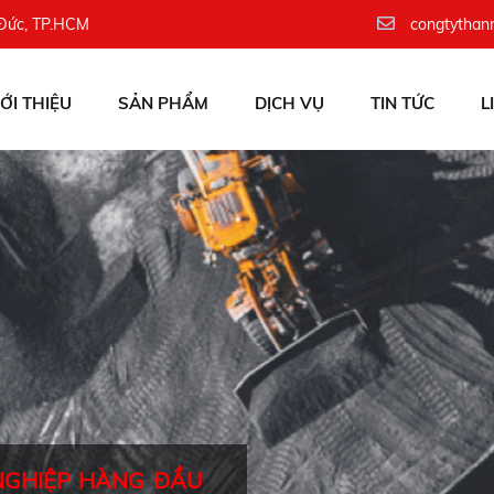
 Đức, TP.HCM
congtythan
IỚI THIỆU
SẢN PHẨM
DỊCH VỤ
TIN TỨC
L
NGHIỆP HÀNG ĐẦU