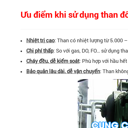
Ưu điểm khi sử dụng than đố
Nhiệt trị cao
: Than có nhiệt lượng từ 5.000 – 
Chi phí thấp
: So với gas, DO, FO… sử dụng th
Cháy đều, dễ kiểm soát
: Phù hợp với hầu hết 
Bảo quản lâu dài, dễ vận chuyển
: Than khôn