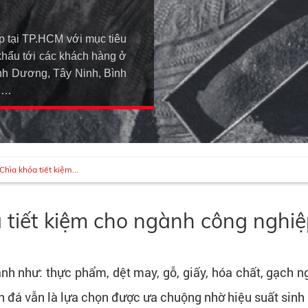
p tại TP.HCM với mục tiêu
khẩu tới các khách hàng ở
h Dương, Tây Ninh, Bình
An…
Chìa khóa tiết kiệm...
a tiết kiệm cho ngành công nghi
gành như: thực phẩm, dệt may, gỗ, giấy, hóa chất, gạch
n đá vẫn là lựa chọn được ưa chuộng nhờ hiệu suất sinh n