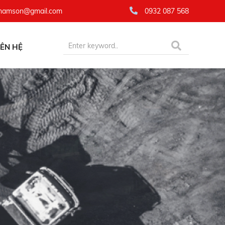
namson@gmail.com
0932 087 568
IÊN HỆ