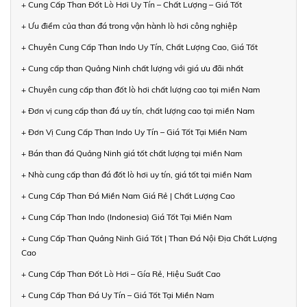
+ Cung Cấp Than Đốt Lò Hơi Uy Tín – Chất Lượng – Giá Tốt
+ Ưu điểm của than đá trong vận hành lò hơi công nghiệp
+ Chuyên Cung Cấp Than Indo Uy Tín, Chất Lượng Cao, Giá Tốt
+ Cung cấp than Quảng Ninh chất lượng với giá ưu đãi nhất
+ Chuyên cung cấp than đốt lò hơi chất lượng cao tại miền Nam
+ Đơn vị cung cấp than đá uy tín, chất lượng cao tại miền Nam
+ Đơn Vị Cung Cấp Than Indo Uy Tín – Giá Tốt Tại Miền Nam
+ Bán than đá Quảng Ninh giá tốt chất lượng tại miền Nam
+ Nhà cung cấp than đá đốt lò hơi uy tín, giá tốt tại miền Nam
+ Cung Cấp Than Đá Miền Nam Giá Rẻ | Chất Lượng Cao
+ Cung Cấp Than Indo (Indonesia) Giá Tốt Tại Miền Nam
+ Cung Cấp Than Quảng Ninh Giá Tốt | Than Đá Nội Địa Chất Lượng
Cao
+ Cung Cấp Than Đốt Lò Hơi – Gía Rẻ, Hiệu Suất Cao
+ Cung Cấp Than Đá Uy Tín – Giá Tốt Tại Miền Nam