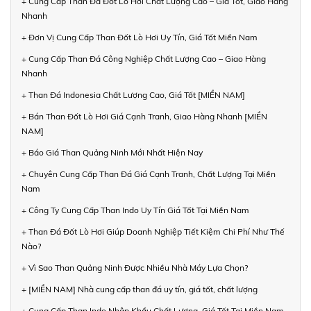
+ Cung Cấp Than Đá Đốt Lò Hơi Chất Lượng Cao – Giá Tốt, Giao Hàng
Nhanh
+ Đơn Vị Cung Cấp Than Đốt Lò Hơi Uy Tín, Giá Tốt Miền Nam
+ Cung Cấp Than Đá Công Nghiệp Chất Lượng Cao – Giao Hàng
Nhanh
+ Than Đá Indonesia Chất Lượng Cao, Giá Tốt [MIỀN NAM]
+ Bán Than Đốt Lò Hơi Giá Cạnh Tranh, Giao Hàng Nhanh [MIỀN
NAM]
+ Báo Giá Than Quảng Ninh Mới Nhất Hiện Nay
+ Chuyên Cung Cấp Than Đá Giá Cạnh Tranh, Chất Lượng Tại Miền
Nam
+ Công Ty Cung Cấp Than Indo Uy Tín Giá Tốt Tại Miền Nam
+ Than Đá Đốt Lò Hơi Giúp Doanh Nghiệp Tiết Kiệm Chi Phí Như Thế
Nào?
+ Vì Sao Than Quảng Ninh Được Nhiều Nhà Máy Lựa Chọn?
+ [MIỀN NAM] Nhà cung cấp than đá uy tín, giá tốt, chất lượng
+ Cung Cấp Than Indo Nhập Khẩu Chất Lượng, Giá Tốt Tại Miền Nam