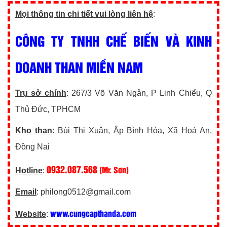
Mọi thông tin chi tiết vui lòng liên hệ
:
CÔNG TY TNHH CHẾ BIẾN VÀ KINH
DOANH THAN MIỀN NAM
Trụ sở chính
: 267/3 Võ Văn Ngân, P Linh Chiểu, Q
Thủ Đức, TPHCM
Kho than
: Bùi Thị Xuân, Ấp Bình Hóa, Xã Hoá An,
Đồng Nai
0932.087.568
(Mr. Sơn)
Hotline
:
Email
: philong0512@gmail.com
www.cungcapthanda.com
Website
: