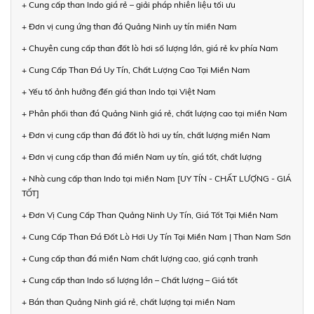
+ Cung cấp than Indo giá rẻ – giải pháp nhiên liệu tối ưu
+ Đơn vị cung ứng than đá Quảng Ninh uy tín miền Nam
+ Chuyên cung cấp than đốt lò hơi số lượng lớn, giá rẻ kv phía Nam
+ Cung Cấp Than Đá Uy Tín, Chất Lượng Cao Tại Miền Nam
+ Yếu tố ảnh hưởng đến giá than Indo tại Việt Nam
+ Phân phối than đá Quảng Ninh giá rẻ, chất lượng cao tại miền Nam
+ Đơn vị cung cấp than đá đốt lò hơi uy tín, chất lượng miền Nam
+ Đơn vị cung cấp than đá miền Nam uy tín, giá tốt, chất lượng
+ Nhà cung cấp than Indo tại miền Nam [UY TÍN - CHẤT LƯỢNG - GIÁ
TỐT]
+ Đơn Vị Cung Cấp Than Quảng Ninh Uy Tín, Giá Tốt Tại Miền Nam
+ Cung Cấp Than Đá Đốt Lò Hơi Uy Tín Tại Miền Nam | Than Nam Sơn
+ Cung cấp than đá miền Nam chất lượng cao, giá cạnh tranh
+ Cung cấp than Indo số lượng lớn – Chất lượng – Giá tốt
+ Bán than Quảng Ninh giá rẻ, chất lượng tại miền Nam