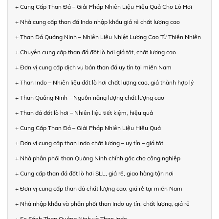
+ Cung Cấp Than Đá – Giải Pháp Nhiên Liệu Hiệu Quả Cho Lò Hơi
+ Nhà cung cấp than đá Indo nhập khẩu giá rẻ chất lượng cao
+ Than Đá Quảng Ninh – Nhiên Liệu Nhiệt Lượng Cao Từ Thiên Nhiên
+ Chuyên cung cấp than đá đốt lò hơi giá tốt, chất lượng cao
+ Đơn vị cung cấp dịch vụ bán than đá uy tín tại miền Nam
+ Than Indo – Nhiên liệu đốt lò hơi chất lượng cao, giá thành hợp lý
+ Than Quảng Ninh – Nguồn năng lượng chất lượng cao
+ Than đá đốt lò hơi – Nhiên liệu tiết kiệm, hiệu quả
+ Cung Cấp Than Đá – Giải Pháp Nhiên Liệu Hiệu Quả
+ Đơn vị cung cấp than Indo chất lượng – uy tín – giá tốt
+ Nhà phân phối than Quảng Ninh chính gốc cho công nghiệp
+ Cung cấp than đá đốt lò hơi SLL, giá rẻ, giao hàng tận nơi
+ Đơn vị cung cấp than đá chất lượng cao, giá rẻ tại miền Nam
+ Nhà nhập khẩu và phân phối than Indo uy tín, chất lượng, giá rẻ
+ So Sánh Than Quảng Ninh và Than Indo