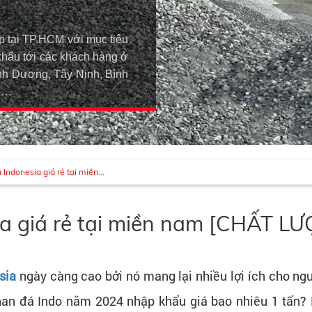
p tại TP.HCM với mục tiêu
khẩu tới các khách hàng ở
h Dương, Tây Ninh, Bình
An…
Indonesia giá rẻ tại miền...
ia giá rẻ tại miền nam [CHẤT 
sia
ngày càng cao bởi nó mang lại nhiều lợi ích cho ngư
 than đá Indo năm 2024 nhập khẩu giá bao nhiêu 1 tấn