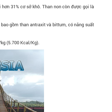
hơi hơn 31% cơ sở khô. Than non còn được gọi là
i bao gồm than antraxit và bittum, có năng suất
J/kg (5.700 Kcal/Kg).