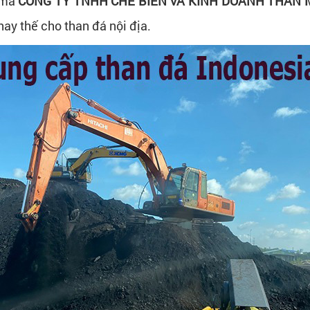
n mà
CÔNG TY TNHH CHẾ BIẾN VÀ KINH DOANH THAN
ay thế cho than đá nội địa.