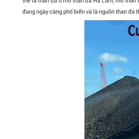
thể là than đá ở mỏ than đá Hà Lầm, mỏ tha
đang ngày càng phổ biến và là nguồn than đá th