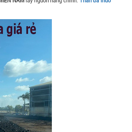
 MIỀN NAM
lấy nguồn hàng chính.
Than đá Indo