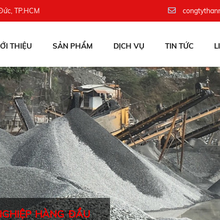
 Đức, TP.HCM
congtythan
IỚI THIỆU
SẢN PHẨM
DỊCH VỤ
TIN TỨC
L
NGHIỆP HÀNG ĐẦU