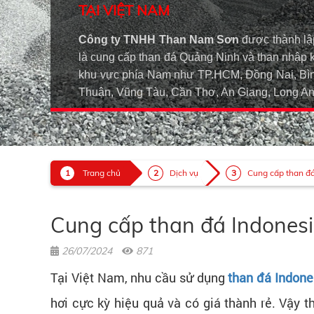
TẠI VIỆT NAM
Công ty TNHH Than Nam Sơn
được thành lậ
là cung cấp than đá Quảng Ninh và than nhập 
khu vực phía Nam như TP.HCM, Đồng Nai, Bìn
Thuận, Vũng Tàu, Cần Thơ, An Giang, Long 
Trang chủ
Dịch vụ
Cung cấp than đá 
Cung cấp than đá Indones
26/07/2024
871
Tại Việt Nam, nhu cầu sử dụng
than đá Indone
hơi cực kỳ hiệu quả và có giá thành rẻ. Vậy