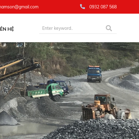
namson@gmail.com
0932 087 568
IÊN HỆ