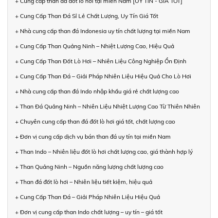
+ Cung cấp than đá đốt lò hơi tại miền Nam [UY TÍN - GIÁ TỐT]
+ Cung Cấp Than Đá Sỉ Lẻ Chất Lượng, Uy Tín Giá Tốt
+ Nhà cung cấp than đá Indonesia uy tín chất lượng tại miền Nam
+ Cung Cấp Than Quảng Ninh – Nhiệt Lượng Cao, Hiệu Quả
+ Cung Cấp Than Đốt Lò Hơi – Nhiên Liệu Công Nghiệp Ổn Định
+ Cung Cấp Than Đá – Giải Pháp Nhiên Liệu Hiệu Quả Cho Lò Hơi
+ Nhà cung cấp than đá Indo nhập khẩu giá rẻ chất lượng cao
+ Than Đá Quảng Ninh – Nhiên Liệu Nhiệt Lượng Cao Từ Thiên Nhiên
+ Chuyên cung cấp than đá đốt lò hơi giá tốt, chất lượng cao
+ Đơn vị cung cấp dịch vụ bán than đá uy tín tại miền Nam
+ Than Indo – Nhiên liệu đốt lò hơi chất lượng cao, giá thành hợp lý
+ Than Quảng Ninh – Nguồn năng lượng chất lượng cao
+ Than đá đốt lò hơi – Nhiên liệu tiết kiệm, hiệu quả
+ Cung Cấp Than Đá – Giải Pháp Nhiên Liệu Hiệu Quả
+ Đơn vị cung cấp than Indo chất lượng – uy tín – giá tốt