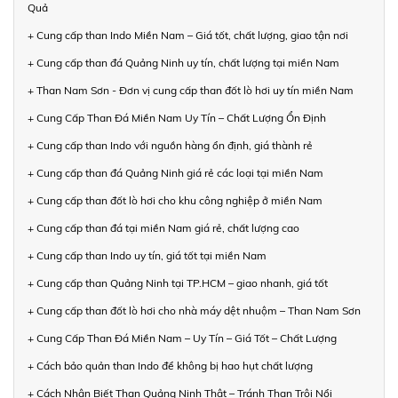
Quả
+ Cung cấp than Indo Miền Nam – Giá tốt, chất lượng, giao tận nơi
+ Cung cấp than đá Quảng Ninh uy tín, chất lượng tại miền Nam
+ Than Nam Sơn - Đơn vị cung cấp than đốt lò hơi uy tín miền Nam
+ Cung Cấp Than Đá Miền Nam Uy Tín – Chất Lượng Ổn Định
+ Cung cấp than Indo với nguồn hàng ổn định, giá thành rẻ
+ Cung cấp than đá Quảng Ninh giá rẻ các loại tại miền Nam
+ Cung cấp than đốt lò hơi cho khu công nghiệp ở miền Nam
+ Cung cấp than đá tại miền Nam giá rẻ, chất lượng cao
+ Cung cấp than Indo uy tín, giá tốt tại miền Nam
+ Cung cấp than Quảng Ninh tại TP.HCM – giao nhanh, giá tốt
+ Cung cấp than đốt lò hơi cho nhà máy dệt nhuộm – Than Nam Sơn
+ Cung Cấp Than Đá Miền Nam – Uy Tín – Giá Tốt – Chất Lượng
+ Cách bảo quản than Indo để không bị hao hụt chất lượng
+ Cách Nhận Biết Than Quảng Ninh Thật – Tránh Than Trôi Nổi