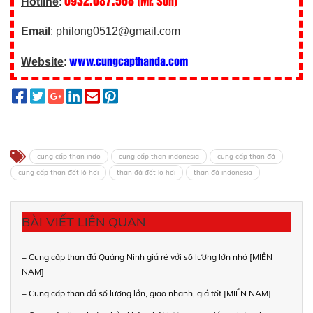
(Mr. Sơn)
Hotline
:
Email
: philong0512@gmail.com
www.cungcapthanda.com
Website
:
cung cấp than indo
cung cấp than indonesia
cung cấp than đá
cung cấp than đốt lò hơi
than đá đốt lò hơi
than đá indonesia
BÀI VIẾT LIÊN QUAN
+ Cung cấp than đá Quảng Ninh giá rẻ với số lượng lớn nhỏ [MIỀN
NAM]
+ Cung cấp than đá số lượng lớn, giao nhanh, giá tốt [MIỀN NAM]