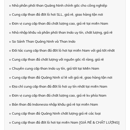
+ Nhà phân phối than Quảng Ninh chính gốc cho công nghiệp
+ Cung cấp than đá đốt lò hơi SLL, giá rẻ, giao hàng tận nơi
+ Đơn vị cung cấp than đá chất lượng cao, giá rẻ tại miền Nam
+ Nhà nhập khẩu và phân phối than Indo uy tín, chất lượng, giá rẻ
+ So Sánh Than Quảng Ninh và Than Indo
+ Đối tác cung cấp than đá đốt lò hơi tại miền Nam với giá tốt nhất
+ Cung cấp than đá chất lượng với nguồn gốc rõ ràng, giá rẻ
+ Chuyên cung cấp than Indo uy tín, giá tốt tại Miền Nam
+ Cung cấp than đá Quảng Ninh sỉ lẻ với giá rẻ, giao hàng tận nơi
+ Địa chỉ cung cấp than đá đốt lò hơi uy tín nhất tại miền Nam
+ Đơn vị cung cấp than đá chất lượng cao, giá rẻ kv phía Nam
+ Bán than đá Indonesia nhập khẩu giá rẻ tại miền Nam
+ Cung cấp than đá Quảng Ninh chất lượng giá rẻ các loại
+ Cung cấp than đá đốt lò hơi tại miền Nam [GIÁ RẺ & CHẤT LƯỢNG]