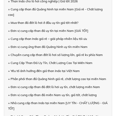
+ Than Indo cho lò hơi công nghiệp | Giá tốt 2026
+ Cung cấp than đá Quảng Ninh tại miền Nam [Giá rẻ - Chất lượng
cao]
+ Mua than đá đốt lò hơi ở đâu uy tín giá tốt nhất?
+ Đơn vị cung cấp than đá uy tín tại miền Nam [GIÁ TỐT]
+ Cung cấp than Indo giá rẻ – giải pháp nhiên liệu tối ưu
+ Đơn vị cung ứng than đá Quảng Ninh uy tín miền Nam
+ Chuyên cung cấp than đốt lò hơi số lượng lớn, giá rẻ kv phía Nam
+ Cung Cấp Than Đá Uy Tín, Chất Lượng Cao Tại Miền Nam
+ Yếu tố ảnh hưởng đến giá than Indo tại Việt Nam
+ Phân phối than đá Quảng Ninh giá rẻ, chất lượng cao tại miền Nam
+ Đơn vị cung cấp than đá đốt lò hơi uy tín, chất lượng miền Nam
+ Đơn vị cung cấp than đá miền Nam uy tín, giá tốt, chất lượng
+ Nhà cung cấp than Indo tại miền Nam [UY TÍN - CHẤT LƯỢNG - GIÁ
TỐT]